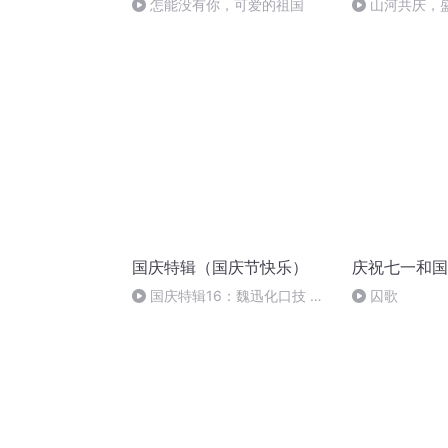
怎能没有你，可爱的祖国
山河共庆，
国庆特辑（国庆节快乐）
庆祝七一和国
国庆特辑16：魏迅化口技 二
囚歌
胡 东方红+一般唱法和原生态