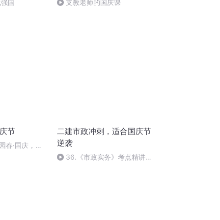
化强国
支教老师的国庆课
国庆节
二建市政冲刺，适合国庆节
逆袭
园春·国庆，朗
36.《市政实务》考点精讲第
36节课_2020926212025