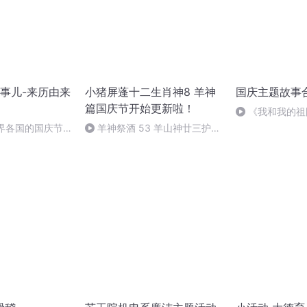
事儿-来历由来
小猪屏蓬十二生肖神8 羊神
国庆主题故事
篇国庆节开始更新啦！
《我和我的祖
世界各国的国庆节-
羊神祭酒 53 羊山神廿三护祭
事儿
坛 敬天地白泽做祭酒（4）