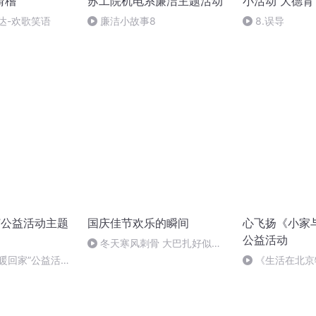
滑稽
苏工院机电系廉洁主题活动
小活动 大德育
达-欢歌笑语
廉洁小故事8
8.误导
家”公益活动主题
国庆佳节欢乐的瞬间
心飞扬《小家
公益活动
冬天寒风刺骨 大巴扎好似温
暖的春天
暖回家”公益活动
《生活在北京
瑄
中国越来越好》
志愿者何仰琨