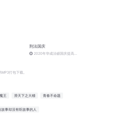
刑法国庆
2020年华成法硕国庆提高班
刑法陈 (26)
MP3打包下载。
魔王
滑天下之大稽
青春不命题
庆
庆云传奇
大庆皇太子
滑稽人生
有故事却没有听故事的人