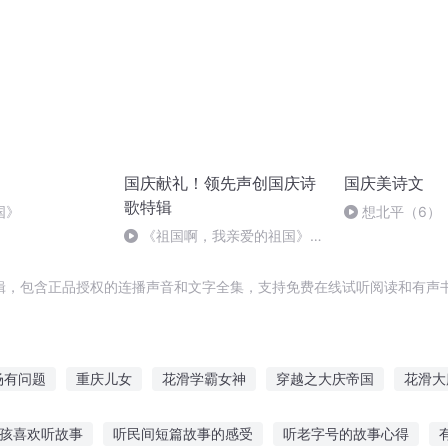
国庆献礼！领先声创国庆诗
国庆美诗文
歌特辑
国》
想北平（6）
《祖国啊，我亲爱的祖国》温
婉
辑，包含正品授权的连播声音和文字全集，支持免费在线试听阅读和有声书
场有问题
重庆儿女
花滑学霸女神
穿越之大庆帝国
花滑大
中滑落的星
那年那月那时节
异界之无题
无题好了
一人有
男孩喜欢听故事
听民间短篇故事的感受
听老字号的故事心得