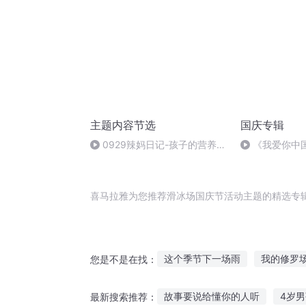
主题内容节选
国庆专辑
0929辣妈日记-孩子的营养评
《我爱你中
估
喜马拉雅为您推荐滑冰场国庆节活动主题的精选专
这个季节下一场雨
我的修罗
您是不是在找：
青春无题
花样年滑
夜空
故事要说给懂你的人听
4岁
最新搜索推荐：