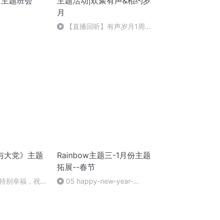
 主题班会
主题活动|欢聚有声&相约岁
月
【直播回听】有声岁月1周年
庆典
与大党》主题
Rainbow主题三-1月份主题
拓展--春节
特别幸福，祝福
05 happy-new-year-
 朗诵者：心飞扬
nursery-rhymes-english-for-
children