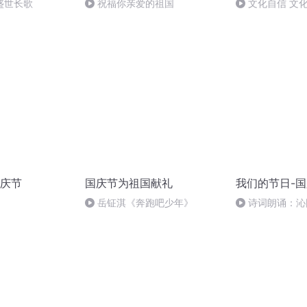
盛世长歌
祝福你亲爱的祖国
文化自信 文
庆节
国庆节为祖国献礼
我们的节日-
岳钲淇《奔跑吧少年》
诗词朗诵：沁
读者：张继军