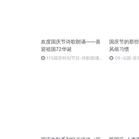
欢度国庆节诗歌朗诵——喜
国庆节的那些
迎祖国72华诞
风俗习惯
115国庆特别节目-诗歌朗诵-
06-法国-
中国梦
国庆节的那些