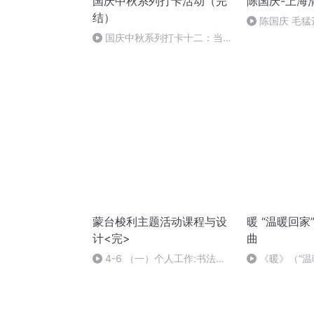
国庆中秋系列打卡活动（完
陈国庆-上海
结）
陈国庆 毛猛
国庆中秋系列打卡十二：当阳
桥
蒙台梭利主题活动课程与设
暖 “温暖回
计<完>
曲
4-6 （一）个人工作:书法
《暖》（“温
<1>
主题曲）覃子