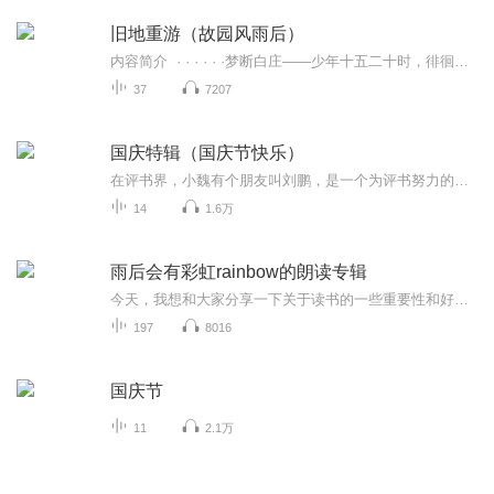
旧地重游（故园风雨后）
内容简介 · · · · · ·梦断白庄——少年十五二十时，徘徊迷惘的年纪，懵懂生涩的人生，这一对志同道合的青年友伴，共任友谊超越一切、信仰只是虚无飘渺、而实质美感和放纵快感的追求才是唯一的目标。本书从一对少年的友谊入手，描写了伦敦近...
37
7207
国庆特辑（国庆节快乐）
在评书界，小魏有个朋友叫刘鹏，是一个为评书努力的小伙子。在2021年国庆期间，他想弄个特辑，便烦劳我给他录个爱国题材的评书小段儿。这种事情，不是特殊情况，小魏一般不会拒绝，也就给其录了一个《鲁迅踢鬼》，等他传完，我再传到我的专辑里。另外，小...
14
1.6万
雨后会有彩虹rainbow的朗读专辑
今天，我想和大家分享一下关于读书的一些重要性和好处。读书，是一个跨越时间和空间的旅程，它让我们能够了解不同的文化、历史和思想。读书可以让我们在繁忙的生活中得到放松，提高我们的思维能力、创造力和创造力。读书还可以增加我们的词汇量和语法知识...
197
8016
国庆节
11
2.1万