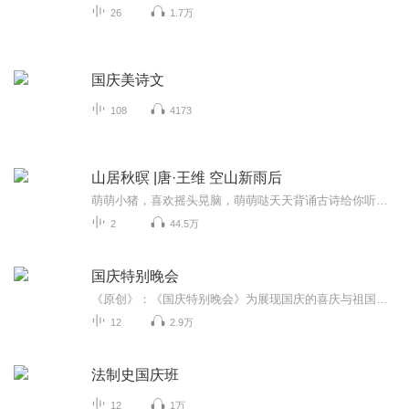
26
1.7万
国庆美诗文
108
4173
山居秋暝 |唐·王维 空山新雨后
萌萌小猪，喜欢摇头晃脑，萌萌哒天天背诵古诗给你听。点击专辑主播“萌萌小猪背古诗”，选择专辑“小学生必背古诗词”来听我背的所有古诗吧！《山居秋暝》唐 · 王维空山新雨后，天气晚来秋。明月松间照，清泉石上流。竹喧归浣女，莲动下渔舟。随意春芳歇...
2
44.5万
国庆特别晚会
《原创》：《国庆特别晚会》为展现国庆的喜庆与祖国的深情我将以具体的场景切入从清晨升旗的庄严到街头巷尾的欢庆到历史与当下的交融，用优美的笔触传递对祖国的热爱与自豪！用诗歌和情感美文形式，歌颂祖国的繁荣富强，祝人民幸福安康！
12
2.9万
法制史国庆班
12
1万