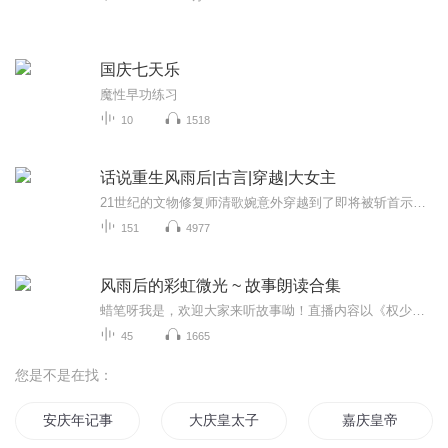
国庆七天乐
魔性早功练习
10
1518
话说重生风雨后|古言|穿越|大女主
21世纪的文物修复师清歌婉意外穿越到了即将被斩首示问的苏妙龄身上，在被斩首的千钧一发之际被神秘老者拉入神秘空间修炼实力以帮助女主为家族洗雪冤屈，女主逃出刑场之后偶遇了也在调查女主父亲苏大学士的冤案之人景行川，二人经历过重重困难终于查清了此...
151
4977
风雨后的彩虹微光 ~ 故事朗读合集
蜡笔呀我是，欢迎大家来听故事呦！直播内容以《权少追妻36计》长篇故事为主，不定时穿插蜡笔自己写的小故事，希望大家喜欢哈~还在学习中，时间有限，没有事先练习，不完美哈，不喜勿怪~~欢迎大家来提意见，蜡笔 会改正喽~~
45
1665
您是不是在找：
安庆年记事
大庆皇太子
嘉庆皇帝