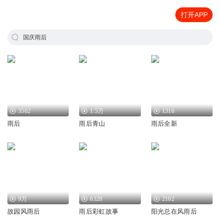
打开APP
国庆雨后
3562
1.5万
1316
雨后
雨后青山
雨后全新
9万
6328
2102
故园风雨后
雨后彩虹故事
阳光总在风雨后