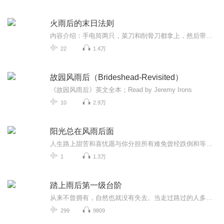
火雨后的末日法则
内容介绍：手电筒两只，菜刀和削骨刀都拿上，然后带上两大瓶水，一盒巧克力，还有两个自热米饭。 ……...萧军从床上猛然惊醒。入目，一切都是那么的熟悉而又遥远，在梦里，他见过很多次。狠狠的掐了一把自己的大腿，疼，很疼。这一切都是真的，自己重生了...
22
1.4万
故园风雨后（Brideshead-Revisited）
《故园风雨后》英文全本；Read by Jeremy Irons
10
2.9万
阳光总在风雨后面
人生路上甜苦和喜忧愿与你分担所有难免曾经跌倒和等候要勇敢地抬头谁愿常躲在避风的港口宁有波涛汹涌的自由愿是你心中灯塔的守候在迷雾中让你看透阳光总在风雨后
1
1.3万
踏上雨后第一级台阶
从来不曾拥有，自然也就没有失去。当走过路过的人多了，连微尘都在你身边起舞。
299
9809