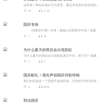
这里将一种以职场生活为背景，通过声音来向您讲述职场故事。1.职场情感：探讨职场中人与人之间的情感纠葛，如同事间的友情、上下级之间的情感交流，甚至是办公室恋情等。这些故事可以是温馨感人的，也可以是充满挑战和冲突的。2.职场知识：介绍有效的时间...
37
2.7万
国庆专辑
《我爱你中国》作者：凝嫣心语我爱你中国！我爱你春天蓬勃的秧苗；我爱你秋日金黄的硕果。我爱你中国！我爱你青松气质，我爱你红梅品格！我爱你家乡的甜蔗好像乳汁滋润着我的心窝。我爱你中国，我要把最美的歌儿献给你，我的母亲我的祖国。我爱你中国，我爱...
1
78
为什么夏天的雨后会出现彩虹
为什么夏天的雨后会出现彩虹夏日午后，刚下完一场暴雨，太阳突然从云层里探出头来。这时候要是抬头往天上看，十有八九能撞见那道横跨天际的七彩拱桥——彩虹。这玩意儿到底是怎么变出来的？今天咱们就用老祖宗的智慧，把彩虹这事儿掰开了揉碎了说清楚。先...
1
7
国庆献礼！领先声创国庆诗歌特辑
我们的民族是一个坚韧不拔的民族，历史给予我们的苦难都变成了闪着金光的勋章！我们的国家是一个龙腾虎跃的国家，那条巨龙正以不可阻挡之势崛起于神奇的东方！------------------------------------------------值此祖国70周年华诞之际，领先声创以诗歌向祖国献礼！用我们的声音、用我们的热血、用我们的灵魂诵读经典爱国篇章，歌颂我们的祖国！永远繁荣富强！
8
6076
刑法国庆