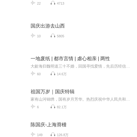
22
4713
国庆出游去山西
10
5805
一地废纸 | 都市言情 | 虐心相亲 | 两性
大龄海归魏明道三十不婚，回国寻找爱情，先后历经信奉女权至上的张丽，温柔贤淑的薛茹，心肠狠毒的庄静等六种不同性格的女人，最终却落的一地废纸
60
14.6万
祖国万岁｜国庆特辑
家有山河锦绣，国有岁月芳华。热烈庆祝中华人民共和国成立73周年！
6
82.1万
陈国庆-上海滑稽
149
126.8万