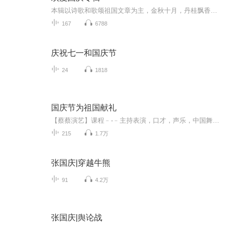
本辑以诗歌和歌颂祖国文章为主，金秋十月，丹桂飘香，在这个充满丰收喜悦的季节里，我们满怀激动和自豪，迎来了中华人民共和国76周年华诞。这不仅是一个庄重的纪念日，更是全体中华儿女共同欢庆的盛大的节日，承载着深厚的民族情感和历史意义.
167
6788
庆祝七一和国庆节
24
1818
国庆节为祖国献礼
【蔡蔡演艺】课程﹣-﹣主持表演，口才，声乐，中国舞，民族舞。独特的小舞台，专业的录音棚，每一位同学都能成为优秀的小明星。独特的教学模式，轻松上课，快乐学习！知名主持人，舞蹈家，高级教师任职授课！江南总校：河沟街42号三楼 18545856430江北分校...
215
1.7万
张国庆|穿越牛熊
91
4.2万
张国庆|舆论战