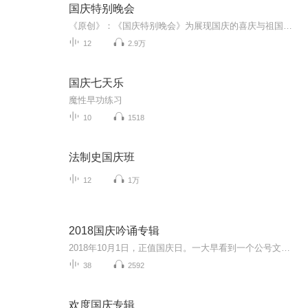
国庆特别晚会
《原创》：《国庆特别晚会》为展现国庆的喜庆与祖国的深情我将以具体的场景切入从清晨升旗的庄严到街头巷尾的欢庆到历史与当下的交融，用优美的笔触传递对祖国的热爱与自豪！用诗歌和情感美文形式，歌颂祖国的繁荣富强，祝人民幸福安康！
12
2.9万
国庆七天乐
魔性早功练习
10
1518
法制史国庆班
12
1万
2018国庆吟诵专辑
2018年10月1日，正值国庆日。一大早看到一个公号文章，正是文天祥的《己卯十月一日至燕越五日罹狴犴有感而赋》。当然，彼十一非当今的十一。不过数字的巧合还是让人感触，今天拿来读一读，体味一番历史英杰的民族情怀，恰也当时。 根据诗题来看，这组诗是写于十月一日至十月五日之间，是文天祥被俘之后所作，这些诗作不仅有凛凛正气，更也能看的到他百端交集的复杂情感。另一首于右任先生的《望大陆》，微信公号有称《望乡》，一句“山之上国之殇”荡气回肠，一并兴起拿来读了一读。仓促间多有瑕疵...
38
2592
欢度国庆专辑