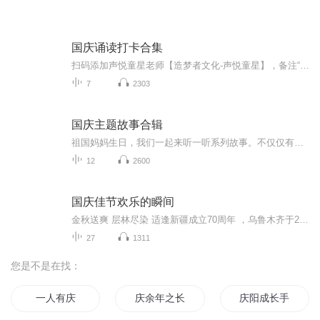
国庆诵读打卡合集
扫码添加声悦童星老师【造梦者文化-声悦童星】，备注“诵读打卡”报名，已添加好友的，直接发送“诵读打卡”报名，报名成功后进入社群。
7
2303
国庆主题故事合辑
祖国妈妈生日，我们一起来听一听系列故事。不仅仅有《我的祖国》，还有红军故事，也有关于战争的故事，让大家体会到和平年代的不易。
12
2600
国庆佳节欢乐的瞬间
金秋送爽 层林尽染 适逢新疆成立70周年 ，乌鲁木齐于2025年9月23日迎来党中央和习大大带领的慰问团。新疆各族群众欢欣鼓舞，热烈欢迎。
27
1311
您是不是在找：
一人有庆
庆余年之长歌行
庆阳成长手札