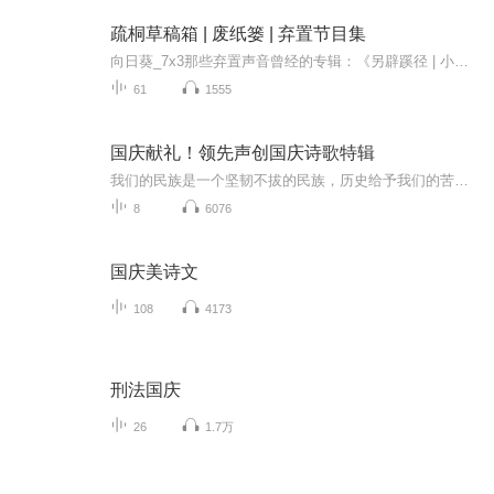
疏桐草稿箱 | 废纸篓 | 弃置节目集
向日葵_7x3那些弃置声音曾经的专辑：《另辟蹊径 | 小小草稿箱》《珍珠手链【童声版】》《疏桐手记の提笔写下回忆录》《每日读古诗词》《疏桐手记の2022-2023寒假居家整理声控》《梧桐化学室》《云野 | 故事摘录簿》《》《竹杖烟雨工作室の秘密星之屋》《抹...
61
1555
国庆献礼！领先声创国庆诗歌特辑
我们的民族是一个坚韧不拔的民族，历史给予我们的苦难都变成了闪着金光的勋章！我们的国家是一个龙腾虎跃的国家，那条巨龙正以不可阻挡之势崛起于神奇的东方！------------------------------------------------值此祖国70周年华诞之际，领先声创以诗歌向祖国献礼！用我们的声音、用我们的热血、用我们的灵魂诵读经典爱国篇章，歌颂我们的祖国！永远繁荣富强！
8
6076
国庆美诗文
108
4173
刑法国庆
26
1.7万