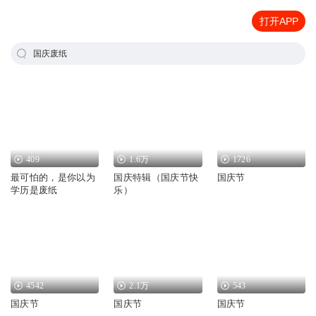
打开APP
国庆废纸
409
1.6万
1726
最可怕的，是你以为
国庆特辑（国庆节快
国庆节
学历是废纸
乐）
4542
2.1万
543
国庆节
国庆节
国庆节