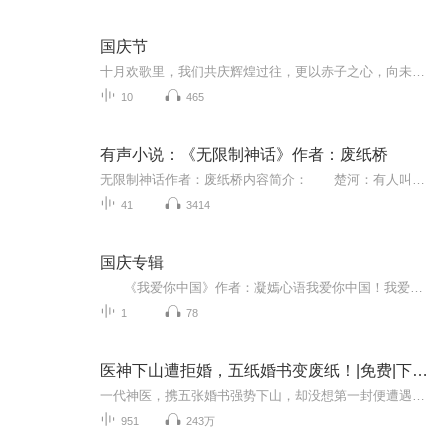
国庆节
十月欢歌里，我们共庆辉煌过往，更以赤子之心，向未来书写滚烫的誓言——这盛世，值得我们以热爱相拥。
10
465
有声小说：《无限制神话》作者：废纸桥
无限制神话作者：废纸桥内容简介： 楚河：有人叫我老司机，有人唤我套路王，还有人觉得我没点数，是个老阴哔，唯有我自己心里清楚，我只是个孜孜不倦的求道者，唯一值得争议的，或许就是奋斗的过程中手段稍微多了一点，其实真的不脏。
41
3414
国庆专辑
《我爱你中国》作者：凝嫣心语我爱你中国！我爱你春天蓬勃的秧苗；我爱你秋日金黄的硕果。我爱你中国！我爱你青松气质，我爱你红梅品格！我爱你家乡的甜蔗好像乳汁滋润着我的心窝。我爱你中国，我要把最美的歌儿献给你，我的母亲我的祖国。我爱你中国，我爱...
1
78
医神下山遭拒婚，五纸婚书变废纸！|免费|下山|大佬
一代神医，携五张婚书强势下山，却没想第一封便遭遇了退婚!““就凭你也配得上我女战神?做梦!一代神医，携五张婚书强势下山，却没想第一封便遭遇了退婚!““就凭你也配得上我女战神?做梦!一代神医，携五张婚书强势下山，却没想第一封便遭遇了退婚!““就凭...
951
243万