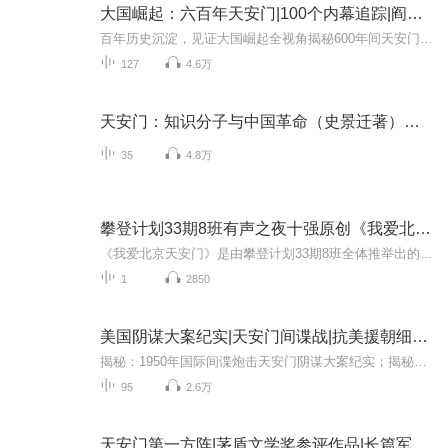
大国崛起：六百年天安门|100个内幕追踪|阎崇年序
百年历史沉淀，见证大国崛起全视角揭秘600年间天安门背后的秘辛内幕和发展历程！本专辑预计90集，日更，欢迎订阅哦【天安门之谜】明朝迁都北京是因为阴气太重？天安门为何坐落在北京中轴线上？大清为何把承天门改称为天安门？天安门前石狮子的伤疤是谁留下...
127
4.6万
天安门：知识分子与中国革命（史景迁著）（全本终）
35
4.8万
攀登计划33期8班有声之夜十强原创《我爱北京天安门》
《我爱北京天安门》是由攀登计划33期8班全体推举出的六位代表：番薯有耳（作品原创作者；演绎：“叙述，奶奶，老校长”）青红皂白（演绎：“少年阿瓦古丽”）有正事的小姐姐（演绎：“婶子，中年阿瓦古丽校长身份”）包子很酷（演绎：“幼年阿瓦古丽”）远...
1
2850
美国阴谋大案纪实|天安门间谍战|抗美援朝细菌战
揭秘：1950年国际间谍炮击天安门阴谋大案纪实；揭秘：1950年朝鲜战场上美国投放病毒细菌大案纪实；揭秘：1951年美国对北朝鲜实行绞杀战大案纪实……一本专辑，一网打尽当年美国阴谋大案，欢迎订阅收听哦
95
2.6万
天安门第一方阵|茅盾文学奖参评作品|长篇军事小说