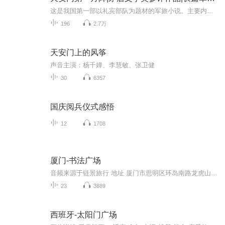
这是我国第一部以礼宾部队为题材的军旅小说。主要内容是讴歌在改革开放大潮和有中国特色社会主义市场经济的背景下，礼宾大队锺立仁、杨忠诚、马嘶鸣、侯竞铭以及杨大栓、马琬君等基层官兵，积极贯彻新时代国防和军队建设的战略方针，认真落实军队建设和改...
196
2.7万
天安门上的风筝
声音主演：杨千嬅、李慧敏、张卫健
30
6357
国庆阅兵仪式感悟
12
1708
厦门-书法广场
音频来源于链景旅行 地址 厦门市思明区环岛南路龙虎山路(近401县道) 票价描述 暂无 开放时间 全天开放。 乘车信息 暂无
23
3889
西班牙-太阳门广场