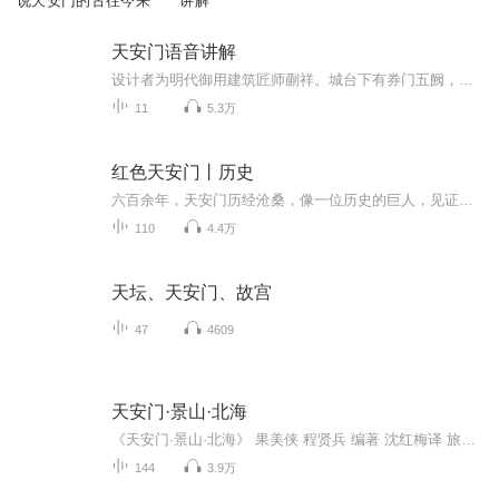
说天安门的古往今来
讲解
天安门语音讲解
设计者为明代御用建筑匠师蒯祥。城台下有券门五阙，中间的券门最大，位于北京皇城中轴线上，过去只有皇帝才可以由此出入。正中门洞上方悬挂着巨大的毛泽东主席画像，两边分别是“中华人民共和国万岁”和“世界人民大团结万岁”的大幅标语。始建于明朝永乐...
11
5.3万
红色天安门丨历史
六百余年，天安门历经沧桑，像一位历史的巨人，见证了王朝兴替和岁月变迁，更翻开了新中国光辉的一页。本专辑以天安门为主线，全面而又有所侧重地记载了20世纪以来，特别是新中国成立后，天安门所见证的重大历史事件、重大庆典活动、重要群众集会，再现了...
110
4.4万
天坛、天安门、故宫
47
4609
天安门·景山·北海
《天安门·景山·北海》 果美侠 程贤兵 编著 沈红梅译 旅游教育出版社 出版 本书是第一本天安门 景山 北海导游的规范读物 作者集数年之心血，搜幽默、风趣之典故，为您精心打造时尚旅游指南。 本书是第一部导游天安门 景山 北海的英文范本 译者采各家之所长，取准确、习惯之用语，为您倾情奉献实用导游手册。 天安门 天安门广场 天安门城楼 外金水河与外金水桥 人民英雄纪念碑 毛主席纪念堂 前门 中山公园 劳动人民文化宫 人民大会堂 中国历史博物馆与中国革命博物馆（2003年2月28日已经合并为中国国家博物馆） 景山 北海 现代都市风情
144
3.9万