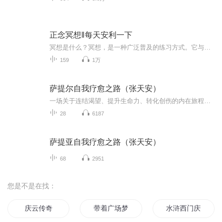
正念冥想‖每天安利一下
冥想是什么？冥想，是一种广泛普及的练习方式。它与任何组织、宗教无关，适用于我们每一个人。不管练习者的初衷，是缓解压力、缓解焦虑、改善睡眠，还是提高自己的工作效率，又或者，是要与身边的人和事建立更好的联系，这个练习都可以带来帮助。
159
1万
萨提尔自我疗愈之路（张天安）
一场关于连结渴望、提升生命力、转化创伤的内在旅程解除萨提尔后，许多人才发现自己“不相信自己够好”。深信“我不够好”的人，不仅容易受伤，也容易伤到别人；反过来说，当一个人可以提升到“我已经够好”，就会发生奇迹式的转变…踏上内在旅程，以全新...
28
6187
萨提亚自我疗愈之路（张天安）
68
2951
您是不是在找：
庆云传奇
带着广场梦红楼
水浒西门庆