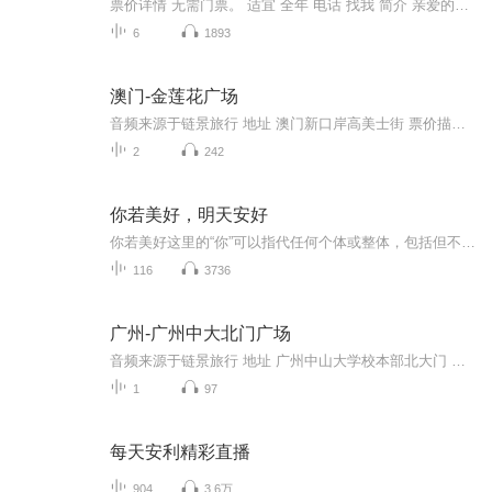
票价详情 无需门票。 适宜 全年 电话 找我 简介 亲爱的游客朋友，您现在所在的位置就是马德里的中心，太阳门广场，让我带您一起领略太阳门广场风景吧。 太阳门广场是马德里的中心广场，周围被许多历史建筑环绕。最初太阳门广场旁有一个太阳门，它曾经是马德里的东大门，历时一个世纪之久。因为它面向太阳升起的东方，所以取名为太阳门。后来由于城市的发展，交通的需要，太阳门在1570 年被拆除，但马德里人没有忘记这个古老的城门，一直把这个遗址叫太阳门或太阳。 太阳门广场于1853 年从原来5000平方米的面积扩建为1.2 万平方米。这里曾经是拿破仑军队入侵马德里时与市民对峙的地方，现在是重大游行集会和市民游客休闲娱乐的场所。太阳门广场是个具有历史意义的广场，也是能体现马德里风土人情的地方。无论白天黑夜，这里总是人潮拥挤，充满活力。 太阳门广场呈半圆形，房屋建筑环绕四周，许多都堪称为马德里城市建筑的精华。太阳门广场的南边矗立着标志性的老邮政大楼，是这座广场上最古老的建筑，这座建筑红白相间，形似一幢雄伟的宫殿。大楼正中的钟楼十分有名，每到新年前夕，马德里人都会聚集在这里，在午夜12点钟声敲响之际，吃下象征好运的12颗葡萄，庆祝新年的到来。 太阳门广场上有那么多的雕像和建筑，待会儿让我为您一一介绍这些景观背后的故事吧，稍后我们不见不散。 音频来源于链景旅行
6
1893
澳门-金莲花广场
音频来源于链景旅行 地址 澳门新口岸高美士街 票价描述 暂无 开放时间 全天 乘车信息 暂无
2
242
你若美好，明天安好
你若美好这里的“你”可以指代任何个体或整体，包括但不限于自我、家庭、社会乃至整个世界。“美好”则涵盖了广泛的意义，包括但不限于外在环境的和谐、内心世界的平静、道德品质的高尚、精神状态的健康等。当我们说“你若美好”时，意味着不论外界环境如...
116
3736
广州-广州中大北门广场
音频来源于链景旅行 地址 广州中山大学校本部北大门 票价描述 暂无 开放时间 全天 乘车信息 水上： 珠江江边有中大码头至天字码头、芳村等码头交通运输线以及珠江沿线旅游线。陆上：有中大北门隧道与滨江路一线连接。
1
97
每天安利精彩直播
904
3.6万