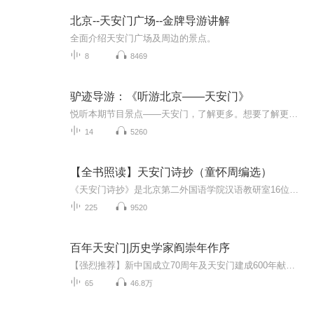
北京--天安门广场--金牌导游讲解
全面介绍天安门广场及周边的景点。
8
8469
驴迹导游：《听游北京——天安门》
悦听本期节目景点——天安门，了解更多。想要了解更多节目，体验更多旅游景点，欢迎下载驴迹导游APP！最佳季节：四季皆宜。前往天安门广场四季皆可。建议游玩：1-2小时门票：免费开放时间：全天
14
5260
【全书照读】天安门诗抄（童怀周编选）
《天安门诗抄》是北京第二外国语学院汉语教研室16位老师以“童怀周”为笔名编选的一部诗集，具有以下特点：一、历史背景与意义该书编选于1978年，收入了1976年清明节期间，为悼念周恩来总理、声讨“四人帮”而创作的六百余篇诗文。这些诗歌产生于北京天安...
225
9520
百年天安门|历史学家阎崇年作序
【强烈推荐】新中国成立70周年及天安门建成600年献礼之作！600幅珍贵照片！600年历史写照！世界上最大广场！中国政治晴雨表！本书由北京市天安门地区管理委员会原副主任贾英廷撰写著名历史学家阎崇年作序并推荐。【内容简介】2019年10月1日，庆祝中华人民...
65
46.8万