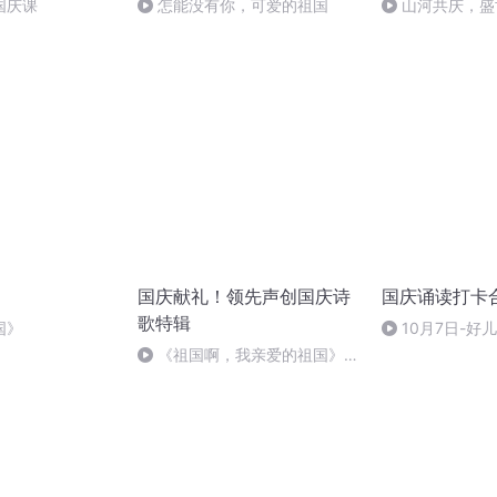
国庆课
怎能没有你，可爱的祖国
山河共庆，盛
国庆献礼！领先声创国庆诗
国庆诵读打卡
歌特辑
国》
10月7日-好
《祖国啊，我亲爱的祖国》温
婉