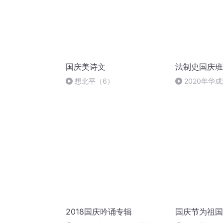
国庆美诗文
法制史国庆班
想北平（6）
2020年华
法制史马志冰 (1
2018国庆吟诵专辑
国庆节为祖国