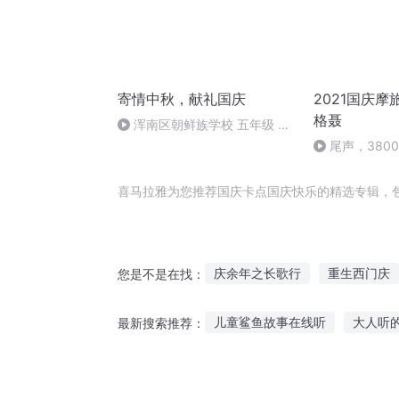
寄情中秋，献礼国庆
2021国庆摩
格聂
浑南区朝鲜族学校 五年级 孙
多永
尾声，380
喜马拉雅为您推荐国庆卡点国庆快乐的精选专辑，
庆余年之长歌行
重生西门庆
您是不是在找：
从庆余年开始打卡
重庆儿女
儿童鲨鱼故事在线听
大人听
最新搜索推荐：
斗破之天庆焰火
安庆年记事
散文听父母讲祖辈故事
白色