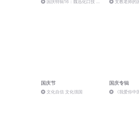
国庆特辑16：魏迅化口技 二
支教老师的
胡 东方红+一般唱法和原生态
国庆节
国庆专辑
文化自信 文化强国
《我爱你中