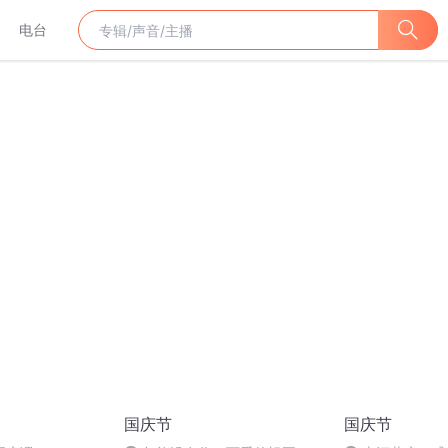
电台
国庆节
国庆节