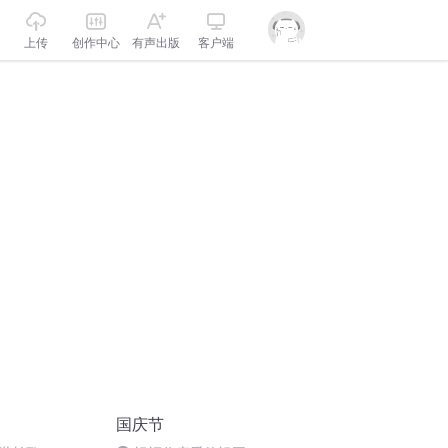
上传
创作中心
有声出版
客户端
国庆节