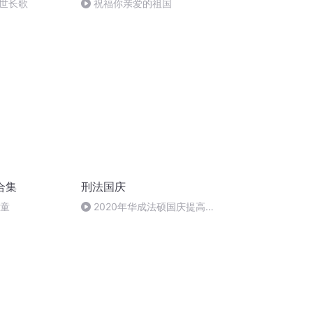
世长歌
祝福你亲爱的祖国
合集
刑法国庆
儿童
2020年华成法硕国庆提高班
刑法陈 (26)