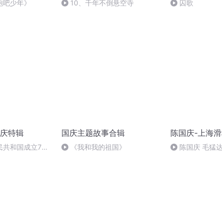
跑吧少年》
10、千年不倒悬空寺
囚歌
庆特辑
国庆主题故事合辑
陈国庆-上海
民共和国成立73
《我和我的祖国》
陈国庆 毛猛
场举行升国旗仪式