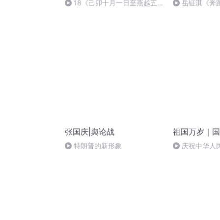
18《己卯十月一日至燕越五
岳钲淇《奔
日罹狴犴有感而赋》组律18首
文天祥 自由吟诵
张国庆|舆论战
祖国万岁｜国
特朗普的新形象
庆祝中华人
周年 天安门广