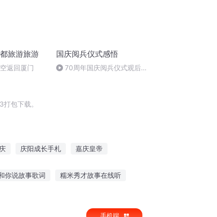
成都旅游旅游
国庆阅兵仪式感悟
航空返回厦门
70周年国庆阅兵仪式观后感
作者：卞雨祺 朗读者：卞雨祺
3打包下载。
庆
庆阳成长手札
嘉庆皇帝
传奇
穿越之大庆帝国
快穿之吉庆有余
和你说故事歌词
糯米秀才故事在线听
幼儿听故事提高什么意识
朴志晟听鬼故事
手机端