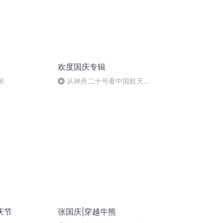
欢度国庆专辑
6
从神舟二十号看中国航天
的“隐形实力”
庆节
张国庆|穿越牛熊