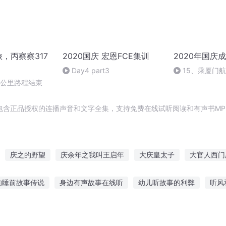
旅，丙察察317
2020国庆 宏恩FCE集训
2020年国庆
Day4 part3
15、乘厦门
0公里路程结束
包含正品授权的连播声音和文字全集，支持免费在线试听阅读和有声书MP
庆之的野望
庆余年之我叫王启年
大庆皇太子
大官人西门
普天同庆
一人有庆
异能重生西门庆
大庆第一恶
庆云
的睡前故事传说
身边有声故事在线听
幼儿听故事的利弊
听风
重生之西门庆
画布绘本故事听
听故事不用下载的音乐
中石油听父辈讲故事