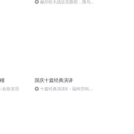
赫尔松大战近在眼前，俄乌冲
突的关键之战，将会如何发展？
滑稽
国庆十篇经典演讲
达-欢歌笑语
十篇经典演讲8 - 福柯空间回
归异托邦演讲