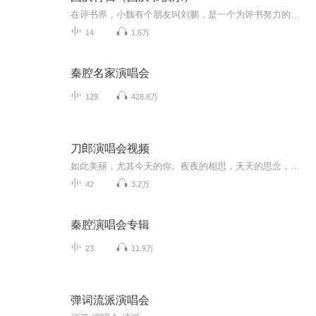
在评书界，小魏有个朋友叫刘鹏，是一个为评书努力的小伙子。在2021年国庆期间，他想弄个特辑，便烦劳我给他录个爱国题材的评书小段儿。这种事情，不是特殊情况，小魏一般不会拒绝，也就给其录了一个《鲁迅踢鬼》，等他传完，我再传到我的专辑里。另外，小...
14
1.6万
秦腔名家演唱会
129
428.8万
刀郎演唱会视频
如此美丽，尤其今天的你。夜夜的相思，天天的思念，远方的朋友，你虽然孤单，却如此美丽！由于有我真心的祝福。
42
3.2万
秦腔演唱会专辑
23
11.9万
弹词流派演唱会