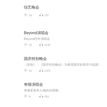
综艺晚会
16
757
Beyond演唱会
Beyond历年演唱会
15
4130
国庆特别晚会
《原创》：《国庆特别晚会》为展现国庆的喜庆与祖国的深情我将以具体的场景切入从清晨升旗的庄严到街头巷尾的欢庆到历史与当下的交融，用优美的笔触传递对祖国的热爱与自豪！用诗歌和情感美文形式，歌颂祖国的繁荣富强，祝人民幸福安康！
12
2.9万
奇喵演唱会
奇喵君各种人物的合唱哦~
8
263