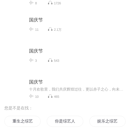
8
1726
国庆节
11
2.1万
国庆节
3
543
国庆节
十月欢歌里，我们共庆辉煌过往，更以赤子之心，向未来书写滚烫的誓言——这盛世，值得我们以热爱相拥。
10
465
您是不是在找：
重生之综艺之王
你是综艺人
娱乐之综艺全帝