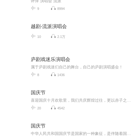
评弹 演唱会 流派
9
8994
越剧-流派演唱会
10
2.1万
庐剧戏迷乐演唱会
属于庐剧戏迷们自己的舞台，自己的庐剧演唱盛会！
8
1436
国庆节
喜迎国庆十月欢歌里，我们共庆辉煌过往，更以赤子之心，向未来书写滚烫的誓言——这盛世，值得我们以热爱相拥。
20
4542
国庆节
中华人民共和国国庆节是国家的一种象征，是伴随着国家的出现而出现的。让我们用诗歌朗诵歌颂祖国的繁荣富强，国泰民安。