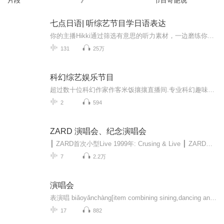
片段
》
节目奇葩说
七点日语| 听综艺节目学日语表达
你的主播Hikki通过筛选有意思的听力素材，一边磨练你的耳朵一边进行简明的讲解，助你早日实现零字幕看日语视频。【适合人群】希望听懂日本人说话/无字幕看综艺节目的学习者希望走出“看懂听不懂”困境的学习者 希望进一步了解日本社会及日本文化的学习者 ...
131
25万
科幻综艺娱乐节目
超过数十位科幻作家作客米饭攘攘直播间.专业科幻趣味对话节目米饭攘攘：优秀有声团队请关注我们吧！多多交流！...
2
594
ZARD 演唱会、纪念演唱会
┃ ZARD首次小型Live 1999年: Crusing & Live ┃ ZARD第一次（也是唯一次）正式演唱会 2004年: What a beautiful moment ┃ ZARD的纪念演唱会: What a beautiful memory 2007 What a beautiful memory 2008 What a beautiful memory 2009 What a beautifu...
7
2.2万
演唱会
表演唱 biǎoyǎnchàng[item combining sining,dancing and action] 一种以演唱为主,带有简单舞蹈动作的表演形式。
17
882