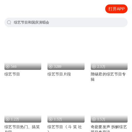
打开APP
综艺节目和国庆演唱会
546
3289
2.3万
综艺节目
综艺节目片段
隋锡君的综艺节目专
辑
1.2万
1.5万
1.5万
综艺节目热门、搞笑
综艺节目《 斗 笑 社
奇葩要发声 拆解综艺