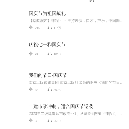
乐）
国庆节为祖国献礼
【蔡蔡演艺】课程﹣-﹣主持表演，口才，声乐，中国舞，民族舞。独特的小舞台，专业的录音棚，每一位同学都能成为优秀的小明星。独特的教学模式，轻松上课，快乐学习！知名主持人，舞蹈家，高级教师任职授课！江南总校：河沟街42号三楼 18545856430江北分校...
215
1.7万
庆祝七一和国庆节
24
1818
我们的节日-国庆节
南京出版传媒集团·南京出版社出版的图书《我们的节日》通过对中国节日文化和节日意义进行深度的挖掘，面向青少年群体构建独具特色的栏目内容，以此丰富春节、元宵节、清明节、端午节、七夕节、中秋节、重阳节等传统节日；六一节、教师节、国庆节等新兴节日的文化内涵和表现形式。促进青少年形成新的节日习俗，提升节日仪式感、认同感。音频作品由金陵朗读者联盟志愿者朗诵，南京音像出版社、金陵图书馆联合制作。
35
8076
二建市政冲刺，适合国庆节逆袭
2020年二级建造师市政专业1、从基础到密训冲刺V2、从精华课程到超压密押V3、0基础同步更新v4、持续更新到2020年考试V5、只要你跟着学让你一次稳拿证V6、渠道超压压题，超压三页纸等独家绝密压题!
36
2619