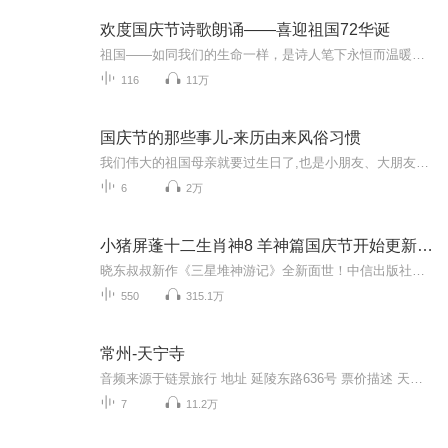
欢度国庆节诗歌朗诵——喜迎祖国72华诞
祖国——如同我们的生命一样，是诗人笔下永恒而温暖的主题。在祖国72周年华诞来临之际，特创建这个诗歌朗诵专辑，诵读经典爱国篇章，和大家一起歌颂祖国，向国庆的献礼！祝愿伟大的祖国繁荣富强，祝愿大家国庆节快乐，度过平安快乐的黄金周假期！
116
11万
国庆节的那些事儿-来历由来风俗习惯
我们伟大的祖国母亲就要过生日了,也是小朋友、大朋友们最喜欢的“国庆小长假”或说“黄金周”还有说”国庆7天乐”的，说法真是不一而足。那么“国庆节”是怎么来的？自古以来国庆节怎么庆贺？新中国国庆节的来历，以及新中国国庆节的庆贺方式又有哪些呢？ ...
6
2万
小猪屏蓬十二生肖神8 羊神篇国庆节开始更新啦！
晓东叔叔新作《三星堆神游记》全新面世！中信出版社出版！京东当当淘宝均有售！点蓝色字收听——《小猪屏蓬爆笑日记2024》《小猪屏蓬爆笑日记2》《小猪屏蓬爆笑日记1》让你笑得喘不上气！《我进故宫当富翁——小猪屏蓬故宫财商笔记》教你成为大富翁！《小...
550
315.1万
常州-天宁寺
音频来源于链景旅行 地址 延陵东路636号 票价描述 天宁禅寺20元；天宁禅寺+天宁宝塔80元；古运河水上游往返50元；单程40元 开放时间 全天开放 乘车信息 公交：1.在火车站步行至新丰桥站，然后乘坐11路，在天宁寺站下车，10米步行至天宁寺。2.在火车站乘坐3...
7
11.2万