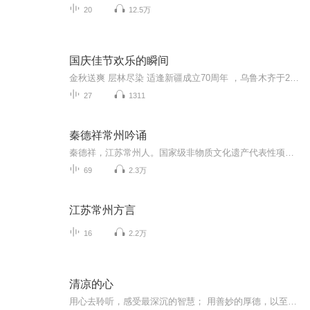
20
12.5万
国庆佳节欢乐的瞬间
金秋送爽 层林尽染 适逢新疆成立70周年 ，乌鲁木齐于2025年9月23日迎来党中央和习大大带领的慰问团。新疆各族群众欢欣鼓舞，热烈欢迎。
27
1311
秦德祥常州吟诵
秦德祥，江苏常州人。国家级非物质文化遗产代表性项目吟诵调（常州吟诵）唯一的国家级代表性传承人。 采录常州吟诵600 多段录音和录像资料，其中包括赵元任、周有光、屠岸的原声原像。先后发表了30 多篇论文，并编著、出版了《赵元任 程曦吟诵遗音录》《吟诵音乐》《“绝学”探微——吟诵文集》《吟诵教程》《学一点“常州吟诵”》《常州吟诵三百例》共六本“常州吟诵”专著。其中《“绝学”探微——吟诵文集》是迄今为止全国唯一的个人吟诵论文专集。 2014年6 月，获得第三届中华非物质文化遗产传承人薪传奖！
69
2.3万
江苏常州方言
16
2.2万
清凉的心
用心去聆听，感受最深沉的智慧； 用善妙的厚德，以至诚的心去行持！