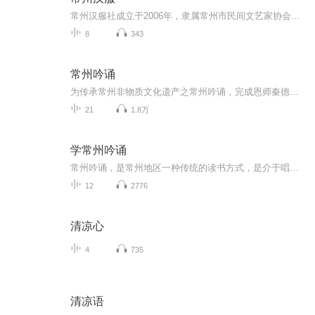
常州汉服社成立于2006年，隶属常州市民间文艺家协会，是常州最早的汉服社团组织。团队以汉服为切入口，致力于本土，以衣养形、以礼修身、以学明志，积极传承地方文化和中国传统文化，在此基础上进行创新发展，点滴汇流，促进交流，进一步繁荣和丰富常州地...
8
343
常州吟诵
为传承常州非物质文化遗产之常州吟诵，完成恩师秦德祥遗愿，特开设此专辑
21
1.8万
学常州吟诵
常州吟诵，是常州地区一种传统的读书方式，是介于唱和读之间的吟诵古典诗词文章的艺术。它横跨文学、音乐、语言三门学科。2008年6月14日，经国务院批准并公布“常州吟诵”成为国家级非物质文化遗产。 常州吟诵的基本内容相当丰富和全面，主要有吟诗的音调（包括吟五绝、五律、七绝、七律等“近体诗”的音调和吟“诗经”、“乐府”、“楚辞”、杂言诗等“古体诗”的音调），吟词以及吟文言文的音调等。
12
2776
清凉心
4
735
清凉语