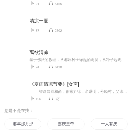
21
5155
清凉一夏
67
2702
离欲清凉
基于佛法的教理，从邪淫种子缘起的角度，从种子起现行、现行熏种子的根本处，阐述邪淫的苦果（苦）、苦因（集）、可解脱（灭）及解脱的方法（道），并将明晓真实道理和正法实修结合起来，提出了有针对性的对治邪淫的方法：远离外缘、对治因种及如理作意。
24
6428
《夏雨清凉节要》[女声]
智谕昌圆和尚，俗家姓徐，名曙明，号晓村，父讳文华，母亲王氏，原籍山东省博兴县。1924年农历11月12日出生于北京，2000年11月14日上午九时二十分往生。住世77岁，僧腊32年，夏腊27年。 《夏雨清凉节要》乃由《夏雨清凉1~3集》(老和尚于1987年至1989年结夏用斋时开示)及《师父的话》整理撷录编辑而成。
156
3万
您是不是在找：
那年那月那时节
嘉庆皇帝
一人有庆