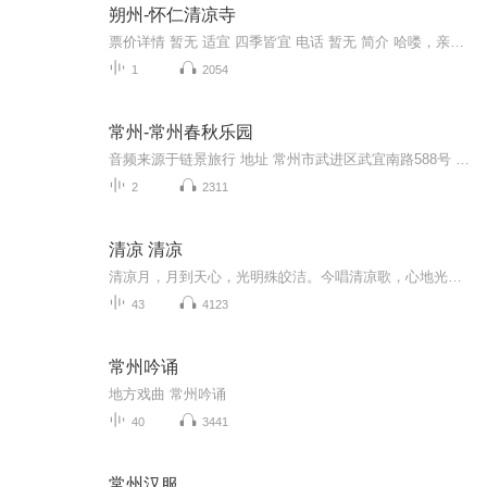
朔州-怀仁清凉寺
票价详情 暂无 适宜 四季皆宜 电话 暂无 简介 哈喽，亲爱的游客朋友，欢迎来到清凉寺，它位于怀仁县何家堡乡悟道村的清凉山。据说，这里是文殊菩萨赴五台山途中的第一道场。说起清凉山，还留下了一些神奇的传说和故事：第一个是“舀不尽的锅头钵儿的水”。...
1
2054
常州-常州春秋乐园
音频来源于链景旅行 地址 常州市武进区武宜南路588号 票价描述 160元/人 开放时间 乘车信息 常武地区公交线路：1、B1线至淹城公交中心站（下车往延政西路方向500米至龙之翼路口进常州中国春秋淹城旅游区）2、B11至人民路转B1线至淹城公交中心站（下车往延...
2
2311
清凉 清凉
清凉月，月到天心，光明殊皎洁。今唱清凉歌，心地光明一笑呵。 清凉风，凉风解愠暑，气已无踪。今唱清凉歌，热恼消除万物和。 清凉水，清水一渠，涤荡诸污秽。今唱清凉歌，身心无垢乐如何。 清凉，清凉，无上究竟真常。
43
4123
常州吟诵
地方戏曲 常州吟诵
40
3441
常州汉服