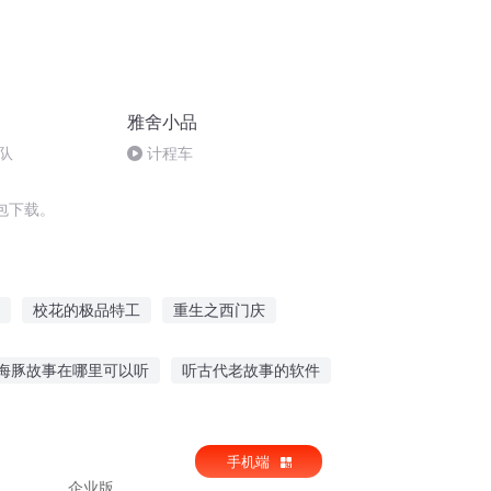
雅舍小品
队
计程车
包下载。
校花的极品特工
重生之西门庆
极品西门庆
庆余年之长歌行
海豚故事在哪里可以听
听古代老故事的软件
文案
旅游直播故事在线听
手机端
企业版