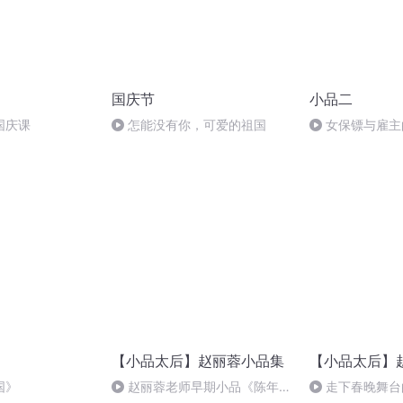
国庆节
小品二
国庆课
怎能没有你，可爱的祖国
女保镖与雇主
【小品太后】赵丽蓉小品集
【小品太后】
国》
赵丽蓉老师早期小品《陈年老
走下春晚舞台