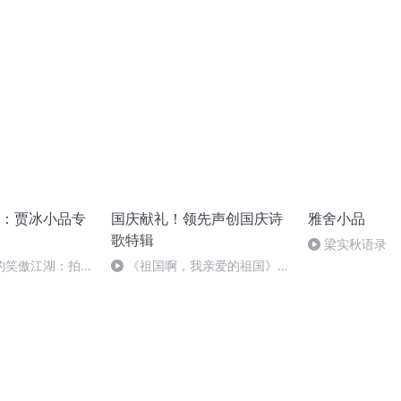
醋》
：贾冰小品专
国庆献礼！领先声创国庆诗
雅舍小品
歌特辑
梁实秋语录
的笑傲江湖：拍马
《祖国啊，我亲爱的祖国》温
婉