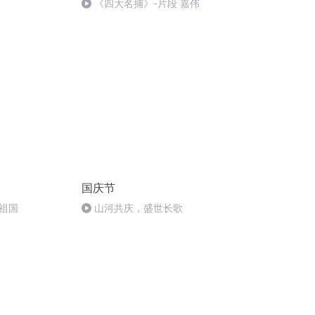
《四大名捕》-片段 嘉伟
国庆节
祖国
山河共庆，盛世长歌