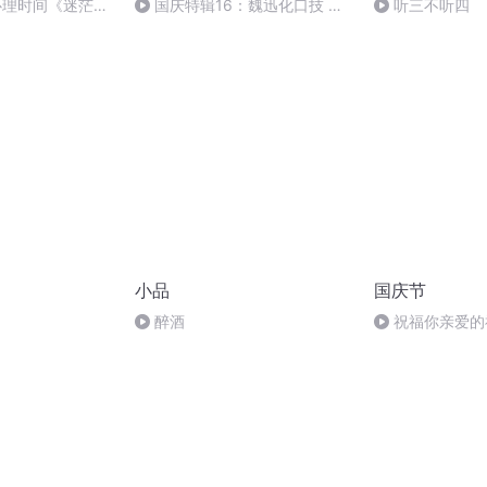
7心理时间《迷茫与
国庆特辑16：魏迅化口技 二
听三不听四
）》主持 南艺 嘉
胡 东方红+一般唱法和原生态
小品
国庆节
醉酒
祝福你亲爱的