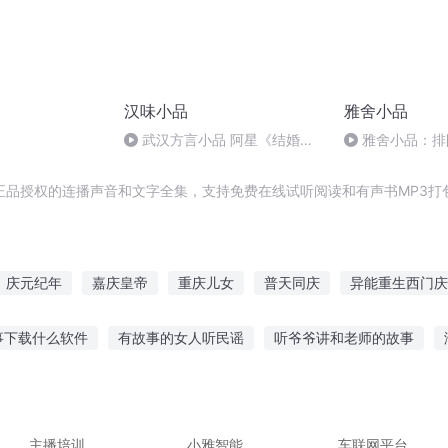
汉味小品
雅舍小品
武汉方言小品 阿星《结婚纪
雅舍小品：排
念日》
正品授权的连播声音和文字全集，支持免费在线试听阅读和有声书MP3打
庆元纪年
嘉庆皇帝
重庆儿女
普天同庆
异能重生西门庆
穿越之大庆帝国
庆之的野望
特品王妃就是拽
极品特战兵王
事下载什么软件
有故事的女人听民谣
听爷爷讲和老师的故事
第一恶
事
半只鸡故事在线听
泡泡朋友故事在线听
认真听别人讲故事
故事在线听
8到12岁听故事在线听
主播培训
小雅智能
车联网平台