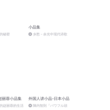
小品集
的秘密
乡愁 - 余光中现代诗歌
赵丽蓉小品集
外国人讲小品-日本小品
的赵丽蓉的生活
陣内智則『パワフル頭