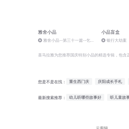
雅舍小品
小品盲盒
雅舍小品--第三十一篇--乞
银行大劫案
丐--下
喜马拉雅为您推荐国庆特别小品的精选专辑，包含
重生西门庆
庆阳成长手札
您是不是在找：
大庆皇太子
绝品特战兵王
幼儿听哪些故事好
听儿童故
最新搜索推荐：
庆云传奇
一人有庆
大庆
当爱的故事剩听
美国人听故
睡觉听故事得金币
小溪藏语
云剪辑