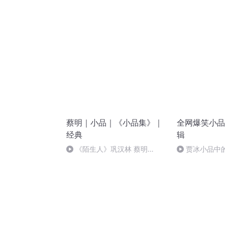
蔡明｜小品｜《小品集》｜
全网爆笑小品
经典
辑
《陌生人》巩汉林 蔡明
贾冰小品中
1991（1）
屁！