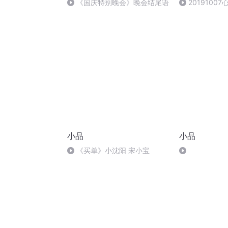
《国庆特别晚会》晚会结尾语
2019100
身份认同 （二
宾 刘铁征
小品
小品
《买单》小沈阳 宋小宝