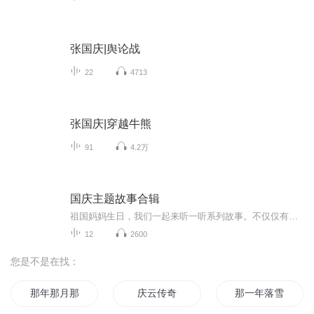
张国庆|舆论战
22
4713
张国庆|穿越牛熊
91
4.2万
国庆主题故事合辑
祖国妈妈生日，我们一起来听一听系列故事。不仅仅有《我的祖国》，还有红军故事，也有关于战争的故事，让大家体会到和平年代的不易。
12
2600
您是不是在找：
那年那月那时节
庆云传奇
那一年落雪时节