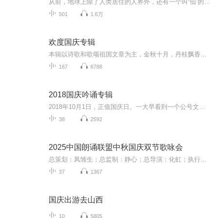
从前，地球上除了人类居住的人界外，还有一个叫“仙’的种族，居住在一个叫'地海”的异世界--也就是所谓的仙界。海内有三岛，上岛蓬菜，居神仙，中岛美蓉，居天仙，下岛源，居地仙。三岛中央，是考较群仙功力的场所--紫府。仙族族人考核升级，可以由地仙升...
501
1.6万
欢度国庆专辑
本辑以诗歌和歌颂祖国文章为主，金秋十月，丹桂飘香，在这个充满丰收喜悦的季节里，我们满怀激动和自豪，迎来了中华人民共和国76周年华诞。这不仅是一个庄重的纪念日，更是全体中华儿女共同欢庆的盛大的节日，承载着深厚的民族情感和历史意义.
167
6788
2018国庆吟诵专辑
2018年10月1日，正值国庆日。一大早看到一个公号文章，正是文天祥的《己卯十月一日至燕越五日罹狴犴有感而赋》。当然，彼十一非当今的十一。不过数字的巧合还是让人感触，今天拿来读一读，体味一番历史英杰的民族情怀，恰也当时。 根据诗题来看，这组诗是写于十月一日至十月五日之间，是文天祥被俘之后所作，这些诗作不仅有凛凛正气，更也能看的到他百端交集的复杂情感。另一首于右任先生的《望大陆》，微信公号有称《望乡》，一句“山之上国之殇”荡气回肠，一并兴起拿来读了一读。仓促间多有瑕疵...
38
2592
2025中国朗诵联盟中秋国庆双节歌咏会
总策划：凤雏生；总监制：静心；总导演：化虹；执行总监：莺子；执行导演：橙夏；主持人：静心、化虹、橙夏
37
1367
国庆出游去山西
10
5805