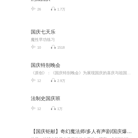
26
1.7万
国庆七天乐
魔性早功练习
10
1518
国庆特别晚会
《原创》：《国庆特别晚会》为展现国庆的喜庆与祖国的深情我将以具体的场景切入从清晨升旗的庄严到街头巷尾的欢庆到历史与当下的交融，用优美的笔触传递对祖国的热爱与自豪！用诗歌和情感美文形式，歌颂祖国的繁荣富强，祝人民幸福安康！
12
2.9万
法制史国庆班
12
1万
【国庆钜献】奇幻魔法师/多人有声剧/国庆爆更七天乐