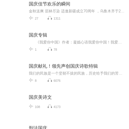
国庆佳节欢乐的瞬间
金秋送爽 层林尽染 适逢新疆成立70周年 ，乌鲁木齐于2025年9月23日迎来党中央和习大大带领的慰问团。新疆各族群众欢欣鼓舞，热烈欢迎。
27
1311
国庆专辑
《我爱你中国》作者：凝嫣心语我爱你中国！我爱你春天蓬勃的秧苗；我爱你秋日金黄的硕果。我爱你中国！我爱你青松气质，我爱你红梅品格！我爱你家乡的甜蔗好像乳汁滋润着我的心窝。我爱你中国，我要把最美的歌儿献给你，我的母亲我的祖国。我爱你中国，我爱...
1
78
国庆献礼！领先声创国庆诗歌特辑
我们的民族是一个坚韧不拔的民族，历史给予我们的苦难都变成了闪着金光的勋章！我们的国家是一个龙腾虎跃的国家，那条巨龙正以不可阻挡之势崛起于神奇的东方！------------------------------------------------值此祖国70周年华诞之际，领先声创以诗歌向祖国献礼！用我们的声音、用我们的热血、用我们的灵魂诵读经典爱国篇章，歌颂我们的祖国！永远繁荣富强！
8
6076
国庆美诗文
108
4173
刑法国庆