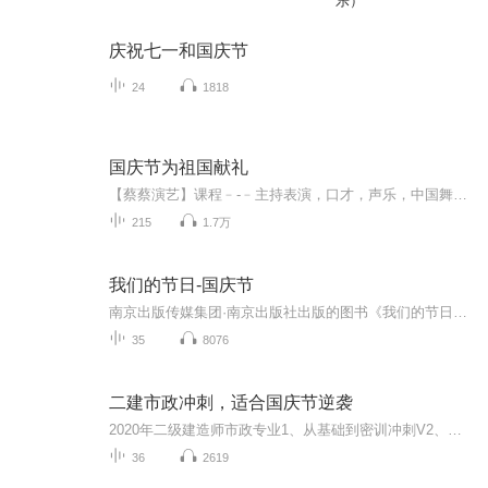
乐）
庆祝七一和国庆节
24
1818
国庆节为祖国献礼
【蔡蔡演艺】课程﹣-﹣主持表演，口才，声乐，中国舞，民族舞。独特的小舞台，专业的录音棚，每一位同学都能成为优秀的小明星。独特的教学模式，轻松上课，快乐学习！知名主持人，舞蹈家，高级教师任职授课！江南总校：河沟街42号三楼 18545856430江北分校...
215
1.7万
我们的节日-国庆节
南京出版传媒集团·南京出版社出版的图书《我们的节日》通过对中国节日文化和节日意义进行深度的挖掘，面向青少年群体构建独具特色的栏目内容，以此丰富春节、元宵节、清明节、端午节、七夕节、中秋节、重阳节等传统节日；六一节、教师节、国庆节等新兴节日的文化内涵和表现形式。促进青少年形成新的节日习俗，提升节日仪式感、认同感。音频作品由金陵朗读者联盟志愿者朗诵，南京音像出版社、金陵图书馆联合制作。
35
8076
二建市政冲刺，适合国庆节逆袭
2020年二级建造师市政专业1、从基础到密训冲刺V2、从精华课程到超压密押V3、0基础同步更新v4、持续更新到2020年考试V5、只要你跟着学让你一次稳拿证V6、渠道超压压题，超压三页纸等独家绝密压题!
36
2619