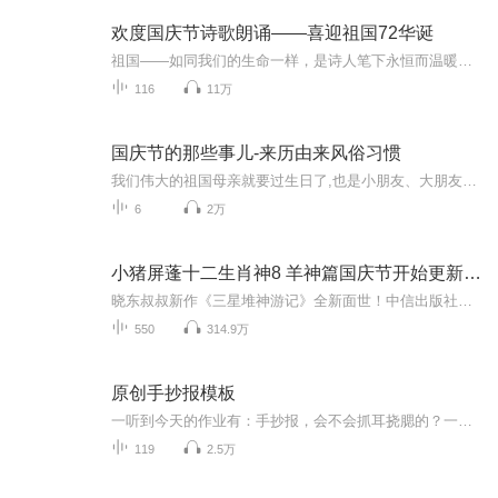
欢度国庆节诗歌朗诵——喜迎祖国72华诞
祖国——如同我们的生命一样，是诗人笔下永恒而温暖的主题。在祖国72周年华诞来临之际，特创建这个诗歌朗诵专辑，诵读经典爱国篇章，和大家一起歌颂祖国，向国庆的献礼！祝愿伟大的祖国繁荣富强，祝愿大家国庆节快乐，度过平安快乐的黄金周假期！
116
11万
国庆节的那些事儿-来历由来风俗习惯
我们伟大的祖国母亲就要过生日了,也是小朋友、大朋友们最喜欢的“国庆小长假”或说“黄金周”还有说”国庆7天乐”的，说法真是不一而足。那么“国庆节”是怎么来的？自古以来国庆节怎么庆贺？新中国国庆节的来历，以及新中国国庆节的庆贺方式又有哪些呢？ ...
6
2万
小猪屏蓬十二生肖神8 羊神篇国庆节开始更新啦！
晓东叔叔新作《三星堆神游记》全新面世！中信出版社出版！京东当当淘宝均有售！点蓝色字收听——《小猪屏蓬爆笑日记2024》《小猪屏蓬爆笑日记2》《小猪屏蓬爆笑日记1》让你笑得喘不上气！《我进故宫当富翁——小猪屏蓬故宫财商笔记》教你成为大富翁！《小...
550
314.9万
原创手抄报模板
一听到今天的作业有：手抄报，会不会抓耳挠腮的？一起来看看，总有您需要的模板在这里。
119
2.5万