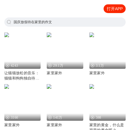
打开APP
国庆放假待在家里的作文
4243
29.1万
3.1万
让猫猫放松的音乐：
家里家外
家里家外
猫猫和狗狗独自待在
家里的舒缓音乐， 宠
物猫和狗放松
3160
141万
598
家里家外
家里家外
家里的黄金，什么是