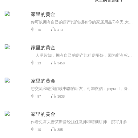
家里的黄金呢？
家里的黄金
你可以拥有自己的房产(但谁拥有你的家居用品?)今天,大约70%的美国人拥有自己的房产。这绝对是明智的做法。作为拥有者,你可以从房地产净资产中获益。若你能从“零售资产”中获益,岂不是更好吗?“零售资产”是你从零售商店购买回家的产品和服务。你不希望按...
10
413
家里的黄金
人尽皆知，拥有自己的房产比租房要好，因为所有权能建立净资产。 正如房产包含净资产，家居用品，也包含净资产。但人们却从未想过要拥有他们的家居用品！ ——迪克 ·克拉克 美国音乐骑师、音乐经理人
13
3458
家里的黄金
想交流和进我们读书群的听友，可加微信：jinyunff，备注喜马拉雅听友，真正的财务自由是什么？财务自由，就是当你不工作的时候，也不必为金钱发愁，因为你有其他渠道的现金收入。当工作不再是获得金钱的唯一手段时，你便自由了。可以有足够的金钱、时间去...
97
3638
家里的黄金
作者史蒂夫普莱斯曾经担任教师和培训讲师，撰写并参与撰写了超过10本以上个人成长和自由企业为题的著作，销量达到百万册。译本文字超过了20种。普莱斯博士从事房地产投资30年，在佛罗里达坦帕市购买及管理多项房地产。
10
385