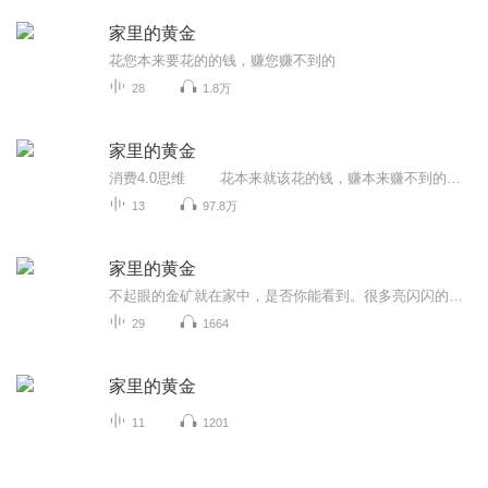
家里的黄金
花您本来要花的的钱，赚您赚不到的
28
1.8万
家里的黄金
消费4.0思维 花本来就该花的钱，赚本来赚不到的钱，让家里的开支转变成为家里的收入！互联网+安利让安利人更轻松更愉快的做安利~！小敏微信QQ4307348
13
97.8万
家里的黄金
不起眼的金矿就在家中，是否你能看到。很多亮闪闪的钻石就在自家的后院，你是否曾看见过？人生就是不断的探索的过程中，每个人一出生就给我们准备了很多的机会但是我们确决然不知。来让我们一起寻找失去探索的好奇心，让我们一起走入发现家中金矿的世界。
29
1664
家里的黄金
11
1201