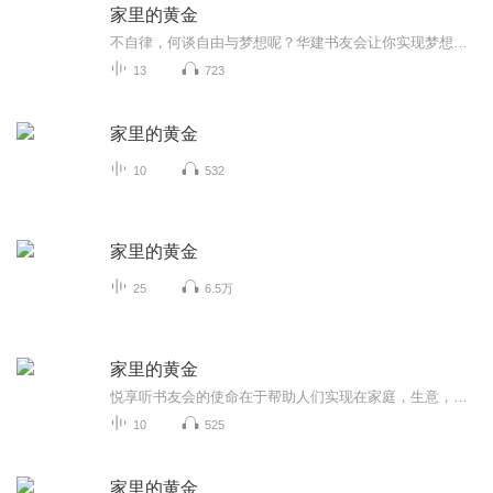
家里的黄金
不自律，何谈自由与梦想呢？华建书友会让你实现梦想【t1836036321】，为什么说自律让我你更自由呢？因为有一种自由，叫自律！！！蓝山老师带领团队从2015年5月转型互联网，卓越的系统借助互联网数字化。他非常有互联网前沿思维，更有大爱和构建网络的大格...
13
723
家里的黄金
10
532
家里的黄金
25
6.5万
家里的黄金
悦享听书友会的使命在于帮助人们实现在家庭，生意，人际关系，健康，心理，精神六个生活的主要方面都得到平衡协调的发展！ 我们的目标是要在15年的时间里，影响一亿中国人读书，一千个家庭实现财务自由，“你是继续卖糖水呢，还是跟我们一起改变这个世界？”来吧！加入我们微信社群，群主栏：13588859502。期待您的加入！我们悦享听的团队遍布中国和海外市 场！信仰：天生要自由。信念：链接希望，点亮生活！ 我们致力于 带领更多朋友一起获得财务自由和时间自由。带领一千户家庭开房车欧洲自驾游！...
10
525
家里的黄金