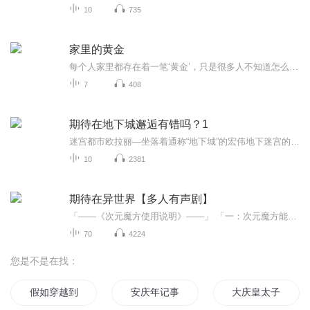
10
735
家里的黄金
每个人家里都存在着一笔‘黄金’，只是很多人不知道怎么去开采这部分家里的黄金而总是让大多的超市拿去这部分利润，如何能开采家里的黄金，如何去利用家里的黄金建设自己的财富管道？欢迎交流V/Q 1711321138
7
408
期待在地下城邂逅有错吗？1
迷宫都市欧拉丽—坐落着通称“地下城”的宏伟地下迷宫的巨大都市。这是一个充满着未知的兴奋，闪耀的荣誉，以及邂逅可爱女孩子的浪漫故事。在这座充满梦想和欲望的都市里，少年与一位小小的“神明”相遇了。“那么，贝尔跟我来！我来为你举眷族加入仪式。...
10
2381
期待在异世界【多人有声剧】
「——《次元魔方使用说明》——」 「一：次元魔方能够自动汲取能量，每天1单位，30单位能量可主动开启随机次元通道」 「二：开启指定世界的次元通道时，需要消耗300单位能量。」 「三：次元魔方可自由转换魔方拥有者在不同次元中获得的力量。」 「四：次...
70
4224
您是不是在找：
假如穿越到自己的渣作
安庆年记事
大庆皇太子