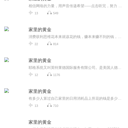
相信网络的力量，用声音传递希望------点击听完，努力 求证；成功之道，有迹可循。获取成功法则加LL13768107809。 家居用品净资产:永不干涸的金矿，人尽皆知，拥有自己的房产比租房要好，因为 所有权能建立净资产。反正钱是你为了维持家居和生活方...
13
549
家里的黄金
消费获利思维花本来就该花的钱，赚本来赚不到的钱，让家里的开支转变成为家里的收入！
22
814
家里的黄金
耶格系统又叫英特莱德国际服务有限公司。是美国人德士特·耶格创建的。它是一家著名的全球性咨询及教育培训机构，专门研究在信息化时代，人们应如何正确的思考和如何创业，为希望创业的家庭和个人提供2-5年的事业规划及咨询服务。这是一个百万富翁的联合企业，是一座没有围墙的成人培训大学。这家公司在全球范围内提供各种各样的培训与咨询服务，提供世界上最新的书籍、光盘和培训服务。这里凝聚了世界上成功者们的智慧和宝贵的经验。它的培训内容在世界营销领域处于领先地位。悦享听书友会---用15年的时间影响一亿中国人读书，帮助1000户家庭实现财务自由。积极的影响这个世界，一起来吧!链接希望，点亮生活！确认过眼神，你是对的人。添加微信请注明“喜”微信：麒麟yager-soho
12
1176
家里的黄金
有多少人算过自己家里的日用消耗品上所花的钱是多少吗？ 你知道这笔钱是取之不尽的宝藏吗？ 听完这本书，你就会找以答案！ 想要知道如何去开采家里的黄金吗？ 加入互联网安利，我们一起来！ 加微信QQ84779918
13
710
家里的黄金