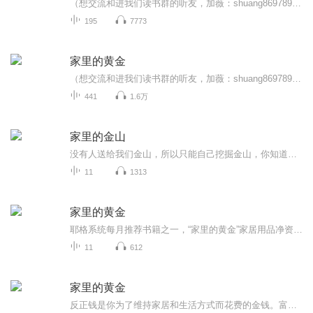
（想交流和进我们读书群的听友，加薇：shuang869789，请注明是通过什么途径了解到的播音）真正的财务自由是什么？ 财务自由，就是当你不工作的时候，也不必为金钱发愁，因为你有其他渠道的现金收入。当工作不再是获得金钱的唯一手段时，你便自由了。可以有...
195
7773
家里的黄金
（想交流和进我们读书群的听友，加薇：shuang869789，请注明是通过什么途径了解到的播音）真正的财务自由是什么？ 财务自由，就是当你不工作的时候，也不必为金钱发愁，因为你有其他渠道的现金收入。当工作不再是获得金钱的唯一手段时，你便自由了。可以有...
441
1.6万
家里的金山
没有人送给我们金山，所以只能自己挖掘金山，你知道吗？其实你已经拥有了一座金山，它就在你家里，也许你还不知道，所以没去开采，也许你已经知道，却不知道如何开采，现在就一起来了解这座金山。欢迎加微信交流学习：QQ/微信 1778654091
11
1313
家里的黄金
耶格系统每月推荐书籍之一，“家里的黄金”家居用品净资产：永不干涸的金矿 人尽皆知，拥有自己的房产比租房要好，因为所有权能建立净资产。 正如房产包含净资产，家居用品也包含净资产。 但人们却从未想过要拥有他们的家居用品! 我们心血来潮、灵机一动而...
11
612
家里的黄金
反正钱是你为了维持家居和生活方式而花费的金钱。富余钱就是维持你日常生活所需款项以外的金钱。那么普通人还有机会获取净资产吗？有！家居用品也同样包含净资产。想想那数十上百种你必须时常购买的产品和服务吧。你总要购买洗洁精和清洁用品，你总要购买化妆品和美容产品，你总要购买几十种家居服务，包括互联网、无线通讯和电话服务。人们每月花费数以千计的金钱用于维持日常生活。这意味着千百万人让每年上万亿的财富从指缝间流走，而没有从中获得任何净资产。多么浪费啊！这世界上的每一个家庭都坐在一座反正钱的金矿上，无论你的财务梦想和目标是什么，你都能通过使用“家里的黄金”这个杠杆实现。此刻，全世界有数百万人正这么做。为什么不是你呢？反正这是你的家居用品。反正你总要维持你的日常生活。开始将你的日常开支转变成——家里的黄金！