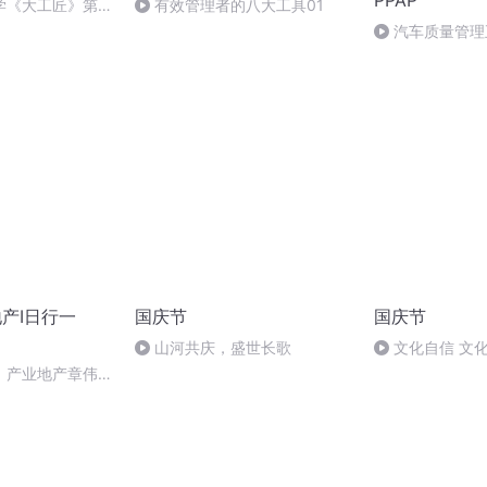
PPAP
学《大工匠》第四
有效管理者的八大工具01
汽车质量管理
PPAP-5
地产I日行一
国庆节
国庆节
山河共庆，盛世长歌
文化自信 文
】产业地产章伟正