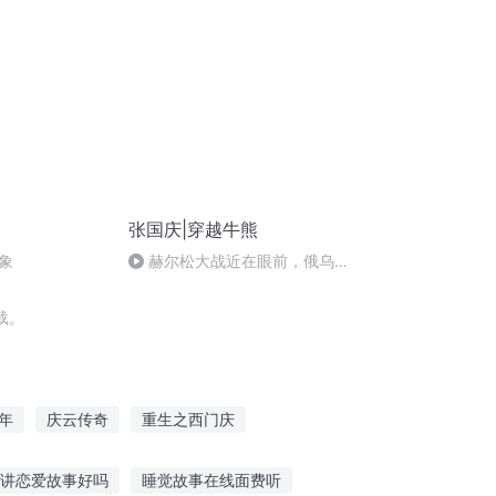
张国庆|穿越牛熊
象
赫尔松大战近在眼前，俄乌冲
突的关键之战，将会如何发展？
载。
年
庆云传奇
重生之西门庆
儿女
大庆第一恶
快穿之吉庆有余
讲恋爱故事好吗
睡觉故事在线面费听