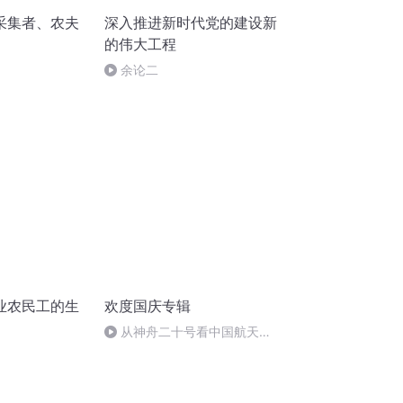
采集者、农夫
深入推进新时代党的建设新
的伟大工程
余论二
业农民工的生
欢度国庆专辑
）
从神舟二十号看中国航天
的“隐形实力”