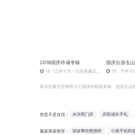
2018国庆吟诵专辑
国庆出游去山
18《己卯十月一日至燕越五
10、千年不
日罹狴犴有感而赋》组律18首
文天祥 自由吟诵
喜马拉雅为您推荐大工国庆的精选专辑，包含正品
水浒西门庆
庆阳成长手札
您是不是在找：
普天同庆
安庆年记事
大
讲故事给憨憨听
小孩手机听故
最新搜索推荐：