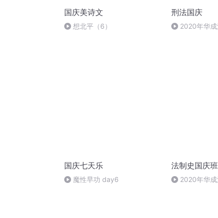
国庆美诗文
刑法国庆
想北平（6）
2020年华
刑法陈 (26)
国庆七天乐
法制史国庆班
魔性早功 day6
2020年华
法制史马志冰 (1