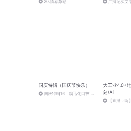
20.情感激励
广播纪实文
集
国庆特辑（国庆节快乐）
大工业4.0+
刻/Ai
国庆特辑16：魏迅化口技 二
胡 东方红+一般唱法和原生态
【直播回听
在直播