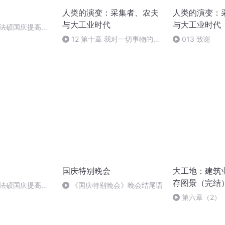
人类的演变：采集者、农夫
人类的演变：
与大工业时代
与大工业时代
成法硕国庆提高班
12 第十章 我对一切事物的正
013 致谢
见
国庆特别晚会
大工地：建筑
存图景（完结
成法硕国庆提高班
《国庆特别晚会》晚会结尾语
2)
第六章（2）