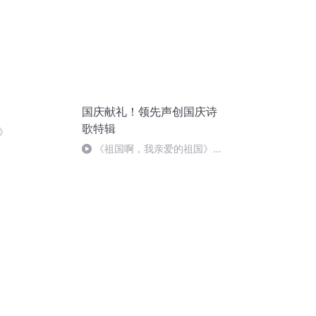
国庆献礼！领先声创国庆诗
歌特辑
》
《祖国啊，我亲爱的祖国》温
婉