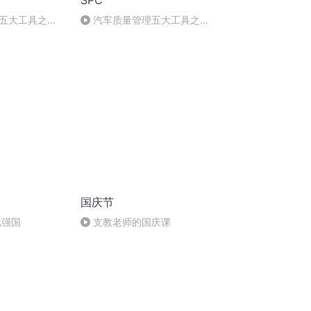
SPC
五大工具之
汽车质量管理五大工具之
SPC-4
国庆节
化强国
支教老师的国庆课