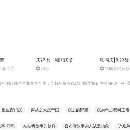
西
庆祝七一和国庆节
张国庆|舆论战
倒悬空寺
囚歌
特朗普的新形
授权的连播声音和文字全集，支持免费在线试听阅读和有声书MP3打包下
重生西门庆
穿越之大庆帝国
庆之的野望
庆余年之我叫王启
庆皇太子
异能重生西门庆
嘉庆皇帝
斗破之天庆焰火
重庆
事 好吗
娃娃听故事的软件
喜欢听故事的人缺乏抽象
听兄弟