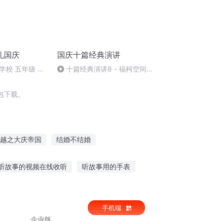
礼国庆
国庆十篇经典演讲
学校 五年级 孙
十篇经典演讲8 - 福柯空间回
归异托邦演讲
包下载。
越之大庆帝国
结婚不结婚
可不可以不结婚
我们婚结吧风千柠
听故事的视频在线收听
听故事用的手表
事去哪里听
国美起家故事在线听
手机端
企业版