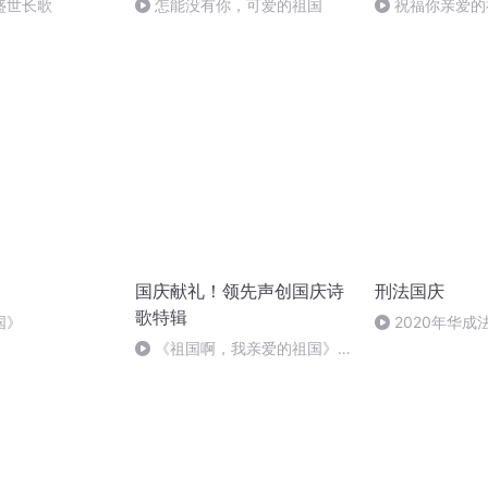
盛世长歌
怎能没有你，可爱的祖国
祝福你亲爱的
国庆献礼！领先声创国庆诗
刑法国庆
歌特辑
国》
2020年华
刑法陈 (26)
《祖国啊，我亲爱的祖国》温
婉