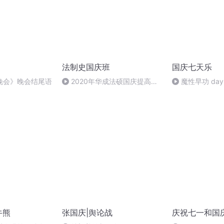
法制史国庆班
国庆七天乐
晚会》晚会结尾语
2020年华成法硕国庆提高班
魔性早功 day
法制史马志冰 (12)
牛熊
张国庆|舆论战
庆祝七一和国