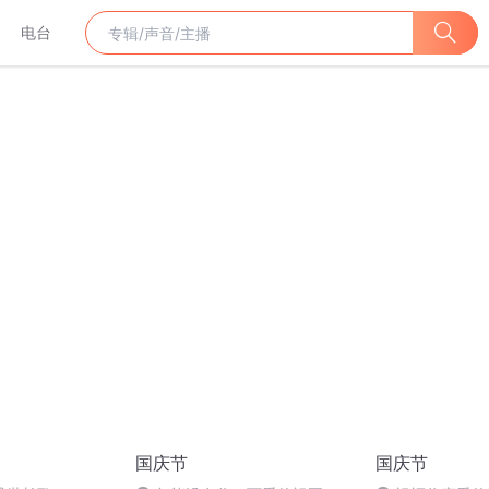
电台
国庆节
国庆节