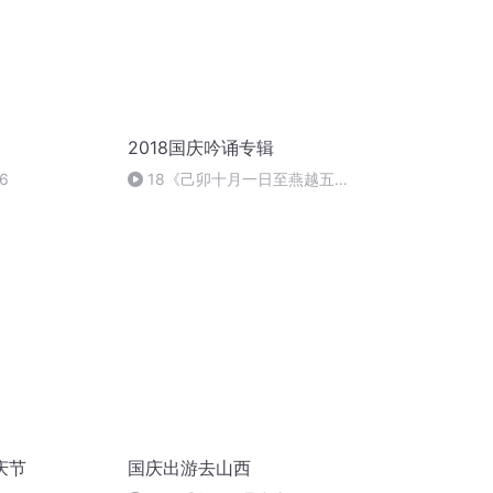
2018国庆吟诵专辑
6
18《己卯十月一日至燕越五
日罹狴犴有感而赋》组律18首
文天祥 自由吟诵
庆节
国庆出游去山西