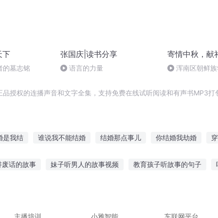
天下
张国庆|读书分享
寄情中秋，献
者的墓志铭
语言的力量
浑南区朝鲜族
多永
正品授权的连播声音和文字全集，支持免费在线试听阅读和有声书MP3打
婚是我结
谁说我不能结婚
结婚那点事儿
你结婚我劫婚
穿
要结婚了
青春我们结婚了
我们才结婚
庆云传奇
阿生我们
讲废话的故事
妹子听男人的故事视频
教育孩子听故事的句子
大人
大庆皇太子
新结婚时代
重庆儿女
婆在旁边听故事
科幻武侠故事在线听
带酒听故事文案
情感故
颜喜欢听什么故事
听抗战故事素材视频高清
主播培训
小雅智能
车联网平台