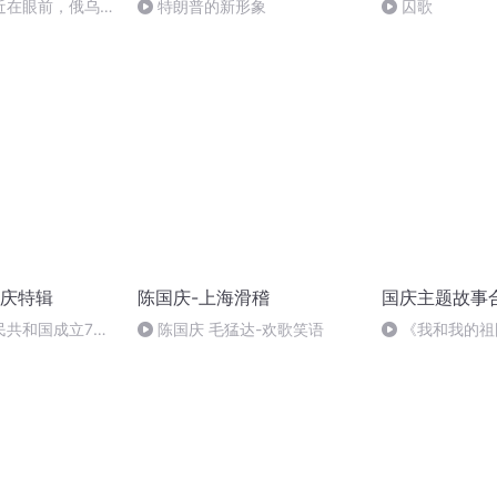
近在眼前，俄乌冲
特朗普的新形象
囚歌
，将会如何发展？
庆特辑
陈国庆-上海滑稽
国庆主题故事
民共和国成立73
陈国庆 毛猛达-欢歌笑语
《我和我的祖
场举行升国旗仪式