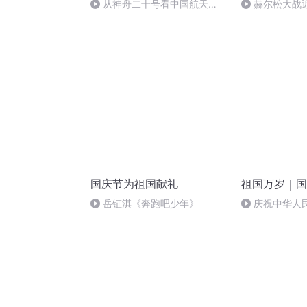
从神舟二十号看中国航天
赫尔松大战
的“隐形实力”
突的关键之战
国庆节为祖国献礼
祖国万岁｜国
岳钲淇《奔跑吧少年》
庆祝中华人
周年 天安门广