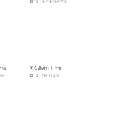
10、千年不倒悬空寺
合辑
国庆诵读打卡合集
国》
10月7日-好儿童