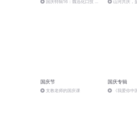
国庆特辑16：魏迅化口技 二
山河共庆，
胡 东方红+一般唱法和原生态
国庆节
国庆专辑
支教老师的国庆课
《我爱你中