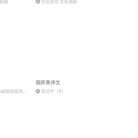
祖国
文化自信 文化强国
国庆美诗文
成法硕国庆提高班
想北平（6）