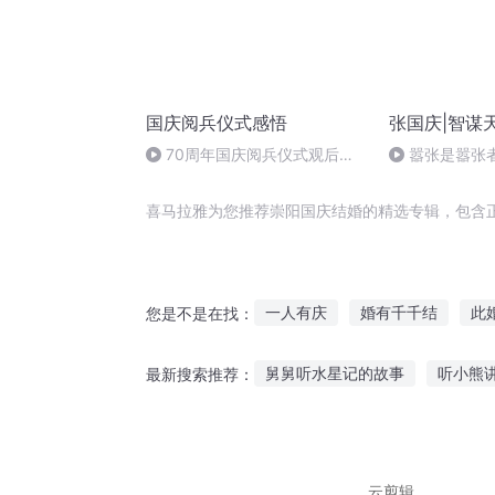
国庆阅兵仪式感悟
张国庆|智谋
70周年国庆阅兵仪式观后感
嚣张是嚣张
作者：卞雨祺 朗读者：卞雨祺
喜马拉雅为您推荐崇阳国庆结婚的精选专辑，包含
一人有庆
婚有千千结
此
您是不是在找：
一见你我就想结婚
哥们儿我
舅舅听水星记的故事
听小熊
最新搜索推荐：
崇夜时代之血剑
结婚吧阎王
听芳姨讲故事在线听免费
婆
听今生和来世的故事
盛世美
云剪辑