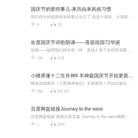
国庆节的那些事儿-来历由来风俗习惯
我们伟大的祖国母亲就要过生日了,也是小朋友、大朋友们最喜欢的“国庆小长假”或说“黄金周”还有说”国庆7天乐”的，说法真是不一而足。那么“国庆节”是怎么来的？自古以来国庆节怎么庆贺？新中国国庆节的来历，以及新中国国庆节的庆贺方式又有哪些呢？ ...
6
2万
欢度国庆节诗歌朗诵——喜迎祖国72华诞
祖国——如同我们的生命一样，是诗人笔下永恒而温暖的主题。在祖国72周年华诞来临之际，特创建这个诗歌朗诵专辑，诵读经典爱国篇章，和大家一起歌颂祖国，向国庆的献礼！祝愿伟大的祖国繁荣富强，祝愿大家国庆节快乐，度过平安快乐的黄金周假期！
116
11万
小猪屏蓬十二生肖神8 羊神篇国庆节开始更新啦！
晓东叔叔新作《三星堆神游记》全新面世！中信出版社出版！京东当当淘宝均有售！点蓝色字收听——《小猪屏蓬爆笑日记2024》《小猪屏蓬爆笑日记2》《小猪屏蓬爆笑日记1》让你笑得喘不上气！《我进故宫当富翁——小猪屏蓬故宫财商笔记》教你成为大富翁！《小...
550
315.3万
百度网盘链接Journey to the west
百度网盘链接 西游记英文版 Journey to the west视频+音频+台词绘本【合集全】链接：https://pan.baidu.com/s/1LowIGiwhvkiUiZRUFuiCXQ?pwd=8888 提取码：8888
1
1273