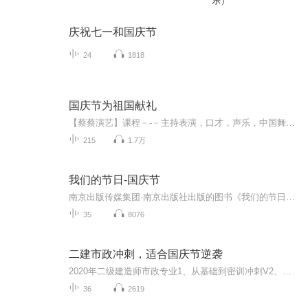
乐）
庆祝七一和国庆节
24
1818
国庆节为祖国献礼
【蔡蔡演艺】课程﹣-﹣主持表演，口才，声乐，中国舞，民族舞。独特的小舞台，专业的录音棚，每一位同学都能成为优秀的小明星。独特的教学模式，轻松上课，快乐学习！知名主持人，舞蹈家，高级教师任职授课！江南总校：河沟街42号三楼 18545856430江北分校...
215
1.7万
我们的节日-国庆节
南京出版传媒集团·南京出版社出版的图书《我们的节日》通过对中国节日文化和节日意义进行深度的挖掘，面向青少年群体构建独具特色的栏目内容，以此丰富春节、元宵节、清明节、端午节、七夕节、中秋节、重阳节等传统节日；六一节、教师节、国庆节等新兴节日的文化内涵和表现形式。促进青少年形成新的节日习俗，提升节日仪式感、认同感。音频作品由金陵朗读者联盟志愿者朗诵，南京音像出版社、金陵图书馆联合制作。
35
8076
二建市政冲刺，适合国庆节逆袭
2020年二级建造师市政专业1、从基础到密训冲刺V2、从精华课程到超压密押V3、0基础同步更新v4、持续更新到2020年考试V5、只要你跟着学让你一次稳拿证V6、渠道超压压题，超压三页纸等独家绝密压题!
36
2619