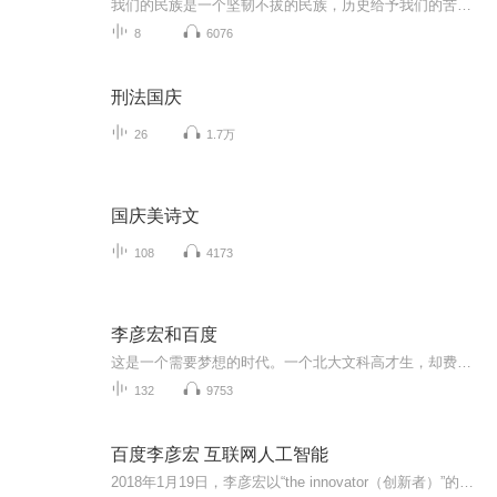
我们的民族是一个坚韧不拔的民族，历史给予我们的苦难都变成了闪着金光的勋章！我们的国家是一个龙腾虎跃的国家，那条巨龙正以不可阻挡之势崛起于神奇的东方！------------------------------------------------值此祖国70周年华诞之际，领先声创以诗歌向祖国献礼！用我们的声音、用我们的热血、用我们的灵魂诵读经典爱国篇章，歌颂我们的祖国！永远繁荣富强！
8
6076
刑法国庆
26
1.7万
国庆美诗文
108
4173
李彦宏和百度
这是一个需要梦想的时代。一个北大文科高才生，却费尽心力、千里迢迢跑去美国攻读计算机硕士学位;硕士毕业后，在计算机博士学位唾手可得的情况下，毅然终止学业，投身社会，开始工作;本可以在美国过上优渥的中产阶级生活，却抛开一切，只身回到中国创业;在公司蒸蒸日上、稳坐国内搜索引擎第一杷交椅之后，推倒一切，孤注一掷地推进020战略转型计划翻开本书，看李彦宏如何通过兴趣的推动、技术的引导，颠覆既有的人生轨迹，创造出生命的另一种色彩。
132
9753
百度李彦宏 互联网人工智能
2018年1月19日，李彦宏以“the innovator（创新者）”的称谓成为了本期亚洲版的封面人物。这是中国互联网企业家第一次登上时代周刊封面。3月，担任政协第十三届全国委员会经济委员会委员。10月10日，胡润研究院发布2018胡润百富榜名单，李彦宏、马东敏夫妇...