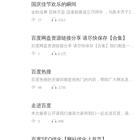
国庆佳节欢乐的瞬间
金秋送爽 层林尽染 适逢新疆成立70周年 ，乌鲁木齐于2025年9月23日迎来党中央和习大大带领的慰问团。新疆各族群众欢欣鼓舞，热烈欢迎。
27
1311
百度网盘资源链接分享 请尽快保存【合集】
百度网盘资源链接分享 请尽快保存【合集】我们都是一群无私无目的宝爸宝妈，为了各自宝贝努力奋斗最后希望各位不要发布政治相驳以及不良内容。复制链接到百度网盘app打开，即可保存。【邵鑫系列】 https://pan.baidu.com/s/1ZEvaKVTfV8sNafHNjpLGuw?pwd=k...
1
5.2万
百度热搜
百度热搜的关键词都是很热门的内容，帮助广大网友及时了解互联网网友最近广泛关注的新鲜事。我会实时根据百度热搜内容，发表自己的看法。希望大家喜欢，有什么问题可以评论，一起谈谈。
48
1736
走进百度
本次极客公开课我们邀请大家和我们一起走进百度，请百度各位极具创新力的产品技术者， 将产品方法论、产品观、产品实战经验全盘呈现，让我们一起来看看百度的头牌产品们成功的背后有哪些秘诀。
3
896
百度SEO优化【网站优化上首页】