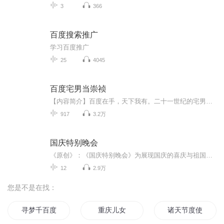
3
366
百度搜索推广
学习百度推广
25
4045
百度宅男当崇祯
【内容简介】百度在手，天下我有。二十一世纪的宅男杨改革，穿越时空，附身崇祯，开始皇帝的生涯。梦回百度，搜寻自己需要的东西，脚踏野猪皮，拳打李自成，踹翻明朝士大夫精英。实现一个宅男心目中的大明帝国。【作者/主播】作者：云和山的此端，网络小说...
917
3.2万
国庆特别晚会
《原创》：《国庆特别晚会》为展现国庆的喜庆与祖国的深情我将以具体的场景切入从清晨升旗的庄严到街头巷尾的欢庆到历史与当下的交融，用优美的笔触传递对祖国的热爱与自豪！用诗歌和情感美文形式，歌颂祖国的繁荣富强，祝人民幸福安康！
12
2.9万
您是不是在找：
寻梦千百度
重庆儿女
诸天节度使