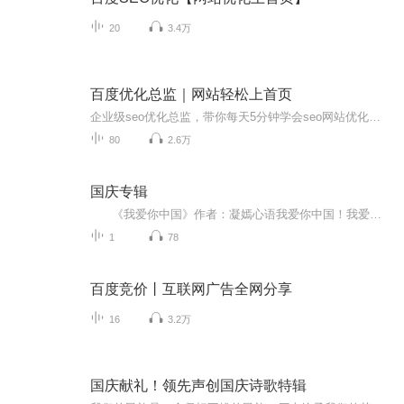
20
3.4万
百度优化总监｜网站轻松上首页
企业级seo优化总监，带你每天5分钟学会seo网站优化的知识，让【引流】【获客】【卖产品】【大曝光】不再困难，深度解决seo网站优化痛点问题，从0到1手把手教你成为【seo大神】，我们的目标不仅仅是流量，而是比其他seo更高的【成交量】【微：bjh23666】【讲师介绍】：无涯孤客【企业级seo优化总监】引流，网站优化的先行者，曾服务过多个权重六的企业站点从0到1，服务过多个网络营销市场布局，策划过多个大型企业的网站优化和流量获客方案和执行，【实...
80
2.6万
国庆专辑
《我爱你中国》作者：凝嫣心语我爱你中国！我爱你春天蓬勃的秧苗；我爱你秋日金黄的硕果。我爱你中国！我爱你青松气质，我爱你红梅品格！我爱你家乡的甜蔗好像乳汁滋润着我的心窝。我爱你中国，我要把最美的歌儿献给你，我的母亲我的祖国。我爱你中国，我爱...
1
78
百度竞价丨互联网广告全网分享
16
3.2万
国庆献礼！领先声创国庆诗歌特辑