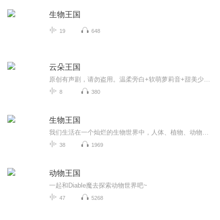
生物王国
19
648
云朵王国
原创有声剧，请勿盗用。温柔旁白+软萌萝莉音+甜美少女音，为宝子哄睡，晚安啦，我的宝子们，希望你们做一个甜甜的梦。
8
380
生物王国
我们生活在一个灿烂的生物世界中，人体、植物、动物，都蕴含着无数的秘密，让我们一起来了解这个神奇的生物王国吧。
38
1969
动物王国
一起和Diable魔去探索动物世界吧~
47
5268