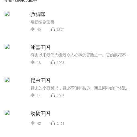
小猫咪的成长故事
救猫咪
电影编剧宝典
40
33万
冰雪王国
有史以来最伟大也最令人心碎的冒险之一。它的航程不但远至最荒凉的北极，还深至最幽微的人性。
18
1908
昆虫王国
昆虫的小百科书，昆虫不但种类多，而且同种的个体数量也十分惊人。昆虫的分布面之广，没有其他纲的动物可以与之相比，几乎遍及整个地球。分有不同的种类。多数昆虫可以做标本，是人类可以利用的良好生物资源。
14
1047
动物王国
47
1423