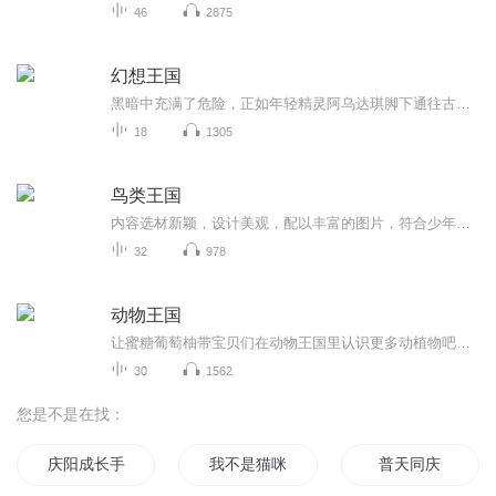
46
2875
幻想王国
黑暗中充满了危险，正如年轻精灵阿乌达琪脚下通往古老的矮人王国的道路一样。为了解放被黑暗军团控制的矮人族，为了消灭黑女王的力量，他必须面对可怕的威胁，只有这样他才能让和平重新回到幻想王国。
18
1305
鸟类王国
内容选材新颖，设计美观，配以丰富的图片，符合少年儿童的阅读习惯，是向孩子们普及科学知识的极佳书籍。
32
978
动物王国
让蜜糖葡萄柚带宝贝们在动物王国里认识更多动植物吧！让你的生活多姿多彩哦！
30
1562
您是不是在找：
庆阳成长手札
我不是猫咪
普天同庆