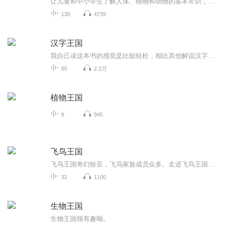
让儿童和中小学生了解人体、植物和动物的基本常识，热爱自己，热爱生活。
138
4739
汉字王国
我自己读这本书的感觉是比较轻松，相比其他解说汉字的作品来讲，更具有故事性，比较容易读下去。推荐作为入门汉字读物。和孩子一起读也不错。内容简介 · · · · · ·以图文并茂的形式讲述中国文字的起源和特点，选取200多个与人的生活有关的字...
85
2.2万
植物王国
9
945
飞鸟王国
飞鸟王国奇幻纷呈，飞鸟家族成员众多。走进飞鸟王国，一起去看看吧！
32
1100
生物王国
生物王国很有趣呦。