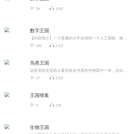
29
1020
数字王国
【内容简介】一个普通的大学生得到一个人工智能，能走多远，财富，权势，美色究竟什么才是他想要的？【作者/主播】作者：大西瓜真甜主播：水龙吟有声故事【购买须知】1、本作品为付费有声书，前20集为免费试听，购买成功后，即可收听，可下载重复收听。2、...
245
1.5万
鸟类王国
这是买给宝宝的儿童百科全书系列中的其中一本，在自然界中，鸟类是动物中长得漂亮，声音好听，受人喜爱的一群精灵，我们生活中经常可见，定期给孩子普及相关知识，让孩子从小喜欢观察世界，发现惊喜......
37
2.8万
王国维集
5
278
生物王国