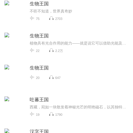
生物王国
不听不知道，世界真奇妙
75
2703
生物王国
植物具有光合作用的能力——就是说它可以借助光能及动物体内所不具备的叶绿素，利用水、矿物质和 二氧化碳 生产食物。 释放氧气后，剩下葡萄糖——含有丰富能量的物质，作为植物细胞的组成部分。 [1] 亚里士多德 将生物区分成植物（通常是不移动的）和动...
22
2.2万
生物王国
20
647
吐蕃王国
西藏，宛如一块散发着神秘光芒的明艳磁石，以其独特的魅力，吸引着无数人奔赴她的怀抱。当人们有幸目睹神山圣湖的壮美，感受天高云淡的辽阔后，内心却悄然被一种困惑所萦绕。 究竟是何种神秘力量，孕育出如此纷繁复杂的宗教、坚韧不拔的信仰、醇厚质朴的民...
19
1790
汉字王国