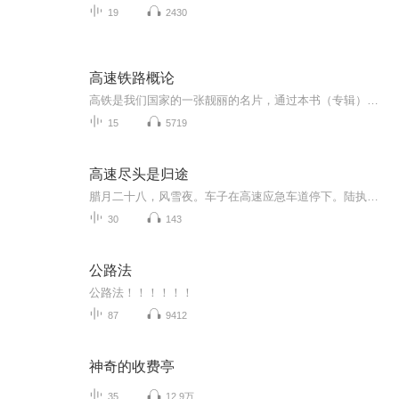
19
2430
高速铁路概论
高铁是我们国家的一张靓丽的名片，通过本书（专辑）你可以全面详细地了解、掌握她
15
5719
高速尽头是归途
腊月二十八，风雪夜。车子在高速应急车道停下。陆执手指敲着方向盘：顾清，你带暖暖下车。我愣住：什么？后座的苏婉柔声开口：阿执，算了，挤一挤也能坐。她女儿薇薇立刻哭起来：我不要！我不要和那个脏小孩一起坐！她刚才咳嗽了！陆执转身，眼神是我从没...
30
143
公路法
公路法！！！！！！
87
9412
神奇的收费亭
35
12.9万