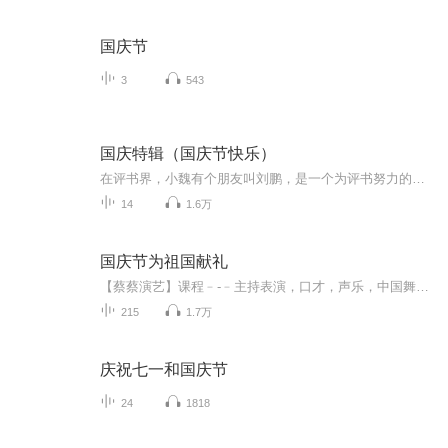
国庆节
3
543
国庆特辑（国庆节快乐）
在评书界，小魏有个朋友叫刘鹏，是一个为评书努力的小伙子。在2021年国庆期间，他想弄个特辑，便烦劳我给他录个爱国题材的评书小段儿。这种事情，不是特殊情况，小魏一般不会拒绝，也就给其录了一个《鲁迅踢鬼》，等他传完，我再传到我的专辑里。另外，小...
14
1.6万
国庆节为祖国献礼
【蔡蔡演艺】课程﹣-﹣主持表演，口才，声乐，中国舞，民族舞。独特的小舞台，专业的录音棚，每一位同学都能成为优秀的小明星。独特的教学模式，轻松上课，快乐学习！知名主持人，舞蹈家，高级教师任职授课！江南总校：河沟街42号三楼 18545856430江北分校...
215
1.7万
庆祝七一和国庆节
24
1818