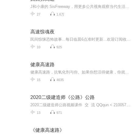
J和小康的 SisFreeway，用更多公共视角观察当代生活和泛文化现象。联系我们邮箱：sisfreeway@163.com小红书：西西弗高速
27
1.6万
高速惊魂夜
民间惊悚恐怖故事...每日临晨6点准时更新...欢迎订阅收听!
10
925
健康高速路
健康高速路，抗氧化剂与你。如果你想活得健康，你就需要一个计划。你计划活多久呢？
15
4635
2020二级建造师《公路》公路
2020二级建造师公路视频课件 交 流 QQqun < 21005700>
13
971
《健康高速路》