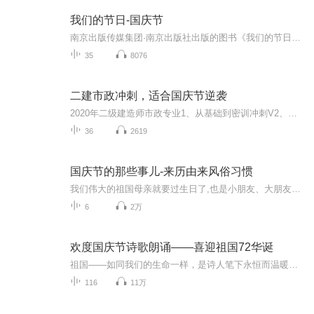
我们的节日-国庆节
南京出版传媒集团·南京出版社出版的图书《我们的节日》通过对中国节日文化和节日意义进行深度的挖掘，面向青少年群体构建独具特色的栏目内容，以此丰富春节、元宵节、清明节、端午节、七夕节、中秋节、重阳节等传统节日；六一节、教师节、国庆节等新兴节日的文化内涵和表现形式。促进青少年形成新的节日习俗，提升节日仪式感、认同感。音频作品由金陵朗读者联盟志愿者朗诵，南京音像出版社、金陵图书馆联合制作。
35
8076
二建市政冲刺，适合国庆节逆袭
2020年二级建造师市政专业1、从基础到密训冲刺V2、从精华课程到超压密押V3、0基础同步更新v4、持续更新到2020年考试V5、只要你跟着学让你一次稳拿证V6、渠道超压压题，超压三页纸等独家绝密压题!
36
2619
国庆节的那些事儿-来历由来风俗习惯
我们伟大的祖国母亲就要过生日了,也是小朋友、大朋友们最喜欢的“国庆小长假”或说“黄金周”还有说”国庆7天乐”的，说法真是不一而足。那么“国庆节”是怎么来的？自古以来国庆节怎么庆贺？新中国国庆节的来历，以及新中国国庆节的庆贺方式又有哪些呢？ ...
6
2万
欢度国庆节诗歌朗诵——喜迎祖国72华诞
祖国——如同我们的生命一样，是诗人笔下永恒而温暖的主题。在祖国72周年华诞来临之际，特创建这个诗歌朗诵专辑，诵读经典爱国篇章，和大家一起歌颂祖国，向国庆的献礼！祝愿伟大的祖国繁荣富强，祝愿大家国庆节快乐，度过平安快乐的黄金周假期！
116
11万