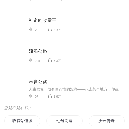
神奇的收费亭
20
3.3万
流浪公路
205
7.3万
林肯公路
人生就像一段有目的地的漂流——想去某个地方，却往往不得不去另一个地方欧巴马2021年度最爱小说。比尔．盖兹2022年夏季书单。从30多年的生命光景，到10天的冒险旅程，从极度封闭的俄国饭店禁锢空间，到极度开放的美国公路广袤风景。以《上流法则》、《莫...
67
1.6万
您是不是在找：
收费站怪谈
七号高速
庆云传奇