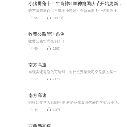
小猪屏蓬十二生肖神8 羊神篇国庆节开始更新啦！
晓东叔叔新作《三星堆神游记》全新面世！中信出版社出版！京东当当淘宝均有售！点蓝色字收听——《小猪屏蓬爆笑日记2024》《小猪屏蓬爆笑日记2》《小猪屏蓬爆笑日记1》让你笑得喘不上气！《我进故宫当富翁——小猪屏蓬故宫财商笔记》教你成为大富翁！《小...
550
314.8万
收费公路管理条例
收费公路管理条例！！
60
2297
南方高速
当现实还有别的可能时，为什么要接受司空见惯的某一种呢？阅读科塔萨尔，就是轻快地掉进爱丽丝的兔子洞，是惊奇地通过衣橱走向纳尼亚，是缓慢但不失优雅地步入普通世界中更幽微的那片天地。现实与幻想交织，时空秩序犹如万花筒一样充满了颠覆的可能，日常...
17
7173
南方高速
阿根廷文学大师胡利奥 科塔萨尔最具代表性的短片小说集。南方高速病人的健康会合克拉小姐正午的岛屿给约翰豪威尔的指令万火归一另一片天空八十世界环游一天
44
1.8万
西西弗高速