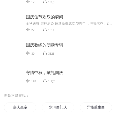
17
1.3万
国庆佳节欢乐的瞬间
金秋送爽 层林尽染 适逢新疆成立70周年 ，乌鲁木齐于2025年9月23日迎来党中央和习大大带领的慰问团。新疆各族群众欢欣鼓舞，热烈欢迎。
27
1311
国庆教练的朗读专辑
30
3325
寄情中秋，献礼国庆
195
1.1万
您是不是在找：
嘉庆皇帝
水浒西门庆
异能重生西门庆