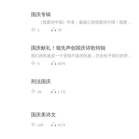
国庆专辑
《我爱你中国》作者：凝嫣心语我爱你中国！我爱你春天蓬勃的秧苗；我爱你秋日金黄的硕果。我爱你中国！我爱你青松气质，我爱你红梅品格！我爱你家乡的甜蔗好像乳汁滋润着我的心窝。我爱你中国，我要把最美的歌儿献给你，我的母亲我的祖国。我爱你中国，我爱...
1
78
国庆献礼！领先声创国庆诗歌特辑
我们的民族是一个坚韧不拔的民族，历史给予我们的苦难都变成了闪着金光的勋章！我们的国家是一个龙腾虎跃的国家，那条巨龙正以不可阻挡之势崛起于神奇的东方！------------------------------------------------值此祖国70周年华诞之际，领先声创以诗歌向祖国献礼！用我们的声音、用我们的热血、用我们的灵魂诵读经典爱国篇章，歌颂我们的祖国！永远繁荣富强！
8
6076
刑法国庆
26
1.7万
国庆美诗文
108
4173