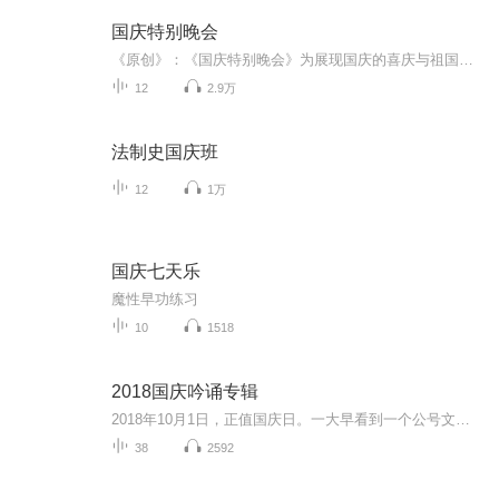
国庆特别晚会
《原创》：《国庆特别晚会》为展现国庆的喜庆与祖国的深情我将以具体的场景切入从清晨升旗的庄严到街头巷尾的欢庆到历史与当下的交融，用优美的笔触传递对祖国的热爱与自豪！用诗歌和情感美文形式，歌颂祖国的繁荣富强，祝人民幸福安康！
12
2.9万
法制史国庆班
12
1万
国庆七天乐
魔性早功练习
10
1518
2018国庆吟诵专辑
2018年10月1日，正值国庆日。一大早看到一个公号文章，正是文天祥的《己卯十月一日至燕越五日罹狴犴有感而赋》。当然，彼十一非当今的十一。不过数字的巧合还是让人感触，今天拿来读一读，体味一番历史英杰的民族情怀，恰也当时。 根据诗题来看，这组诗是写于十月一日至十月五日之间，是文天祥被俘之后所作，这些诗作不仅有凛凛正气，更也能看的到他百端交集的复杂情感。另一首于右任先生的《望大陆》，微信公号有称《望乡》，一句“山之上国之殇”荡气回肠，一并兴起拿来读了一读。仓促间多有瑕疵...
38
2592