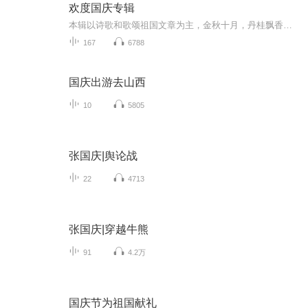
欢度国庆专辑
本辑以诗歌和歌颂祖国文章为主，金秋十月，丹桂飘香，在这个充满丰收喜悦的季节里，我们满怀激动和自豪，迎来了中华人民共和国76周年华诞。这不仅是一个庄重的纪念日，更是全体中华儿女共同欢庆的盛大的节日，承载着深厚的民族情感和历史意义.
167
6788
国庆出游去山西
10
5805
张国庆|舆论战
22
4713
张国庆|穿越牛熊
91
4.2万
国庆节为祖国献礼