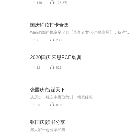
149
126.8万
国庆诵读打卡合集
扫码添加声悦童星老师【造梦者文化-声悦童星】，备注“诵读打卡”报名，已添加好友的，直接发送“诵读打卡”报名，报名成功后进入社群。
7
2303
2020国庆 宏恩FCE集训
12
921
张国庆|智谋天下
从历史与现实中吸取教训，积累经验
25
8180
张国庆|读书分享
与大家一起分享经典