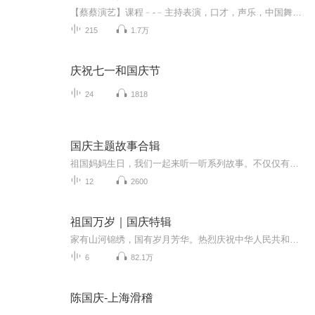
【蔡蔡演艺】课程﹣-﹣主持表演，口才，声乐，中国舞，民族舞。独特的小舞台，专业的录音棚，每一位同学都能成为优秀的小明星。独特的教学模式，轻松上课，快乐学习！知名主持人，舞蹈家，高级教师任职授课！江南总校：河沟街42号三楼 18545856430江北分校...
215
1.7万
庆祝七一和国庆节
24
1818
国庆主题故事合辑
祖国妈妈生日，我们一起来听一听系列故事。不仅仅有《我的祖国》，还有红军故事，也有关于战争的故事，让大家体会到和平年代的不易。
12
2600
祖国万岁｜国庆特辑
家有山河锦绣，国有岁月芳华。热烈庆祝中华人民共和国成立73周年！
6
82.1万
陈国庆-上海滑稽