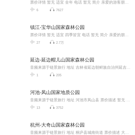
票价详情 暂无 适宜 全年 电话 暂无 简介 亲爱的游客朋友，您好，现在您来到的是美丽的库克山国家公园。亿万年的造山运动成就了这里的地形地貌。库克山国家公园是一个狭长的公园，公园长达64千米，最窄处只有20千米。库克山国家公园内三分之一的地区终年积...
6
7627
镇江-宝华山国家森林公园
票价详情 暂无 适宜 四季皆宜 电话 暂无 简介 亲爱的朋友，您好，欢迎您和我一起畅游宝华山国家森林公园。宝华山是一座闻名遐迩的生态名山，因为山上卧着一座已经有1500多年历史的隆昌寺，所以它还是全国著名的佛教名山。山上不仅风光秀美，还到处都是历史...
27
2.7万
延边-延边帽儿山国家森林公园
音频来源于链景旅行 地址 吉林省延边朝鲜族自治州延吉市 票价描述 暂无 开放时间 全天 乘车信息 暂无
1
205
河池-凤山国家地质公园
音频来源于链景旅行 地址 河池市凤山县 票价描述 暂无 开放时间 暂无 乘车信息 暂无
13
3752
杭州-大奇山国家森林公园
音频来源于链景旅行 地址 桐庐县城南街道 票价描述 大奇山国家森林公园65元以登山游览为主，无费用。如下山需乘坐滑道“林中飞鼠”费用自付。电子票在各相关景区营销部办换票手续。景区提供纪念门票。 开放时间 8：30—16：30 乘车信息 行车路线：杭州出发...