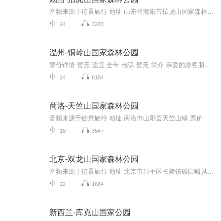
音频来源于链景旅行 地址 山东省海阳市招虎山国家森林公园（海阳市山海路北首） 票价描述 80元/人-50元/人 开放时间 8：00—17:00 乘车信息 济南、淄博、潍坊、东营——济青高速——威青高速——海阳市区出口下——北走第二个红绿灯右拐——盛竹路口左拐—...
24
3203
温州-铜岭山国家森林公园
票价详情 暂无 适宜 全年 电话 暂无 简介 亲爱的游客朋友，欢迎您来到铜铃山国家森林公园! 铜铃山国家森林公园位于浙江省温州市文成县西部，处在文成县环形旅游黄金枢纽地带。因为铜铃山里有一座长得很像铃铛的山崖，于是人们就给它起了铜铃山这个名字。在...
24
8184
商洛-天竺山国家森林公园
音频来源于链景旅行 地址 商洛市山阳县天竺山镇 票价描述 成人票：旺季80元，淡季60元（每年的11月-次年2月底），有效期两天。身高1.2米以下的儿童、6岁以下儿童或70岁及以上的老人免票；6 -18岁或65-70岁老人和学生半票。 开放时间 8:00-18:00（淡季期间...
15
3547
北京-双龙山国家森林公园
音频来源于链景旅行 地址 北京市昌平区长陵镇碓臼峪风景区门前往西3公里 票价描述 暂无 开放时间 全天 乘车信息 暂无
22
1684
新西兰-库克山国家公园