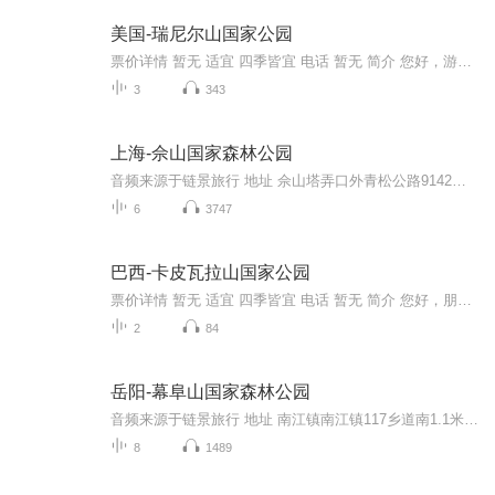
美国-瑞尼尔山国家公园
票价详情 暂无 适宜 四季皆宜 电话 暂无 简介 您好，游客朋友，来到浪漫的西雅图，怎么能不来瑞尼尔山国家公园看看呢？瑞尼尔山国家公园位于华盛顿州东南方向，建于1899年3月2日。它是美国第五座国家公园哦。公园儿面积为954平方公里，包括了瑞尼尔山全境...
3
343
上海-佘山国家森林公园
音频来源于链景旅行 地址 佘山塔弄口外青松公路9142号 票价描述 佘山国家森林公园东西佘山：免费佘山国家森林公园天马山园：10元/人佘山国家森林公园小昆山园：6元/人 开放时间 暂无 乘车信息 上海体育场乘游1B线、西区汽车站乘沪陈线、沪佘昆线直达佘山。...
6
3747
巴西-卡皮瓦拉山国家公园
票价详情 暂无 适宜 四季皆宜 电话 暂无 简介 您好，朋友，欢迎您来到卡皮瓦拉山国家公园。这里是一片古老又神奇的土地。 卡皮瓦拉山国家公园占地约为1000平方千米，位于巴西东北部的皮奥伊州。公园的地形复杂多样，从散布岩石小山的低地平原，到溪流纵横...
2
84
岳阳-幕阜山国家森林公园
音频来源于链景旅行 地址 南江镇南江镇117乡道南1.1米 票价描述 门票：成人票：50元 儿童票：0元 开放时间 9：00 - 17：00 乘车信息 在岳阳市汽车站坐直达大巴到平江，车票35元左右，然后在平江汽车站坐 平江--南江 的车（注：平江到南江的汽车只能到平江...
8
1489