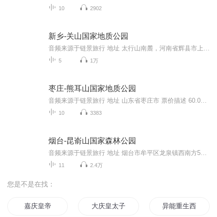
10
2902
新乡-关山国家地质公园
音频来源于链景旅行 地址 太行山南麓，河南省辉县市上八里镇境内 票价描述 1.2米以下儿童免票；70岁以上老人凭相关证件免费；现役军人持军官证免票；身高1.2-1.4米购儿童票；凭身份证60-70岁之间购半票 开放时间 8:00-18:00 乘车信息 自驾车：107国道-新乡...
5
1万
枣庄-熊耳山国家地质公园
音频来源于链景旅行 地址 山东省枣庄市 票价描述 60.00元 开放时间 08:00~17:00 乘车信息 暂无
10
3383
烟台-昆嵛山国家森林公园
音频来源于链景旅行 地址 烟台市牟平区龙泉镇西南方5公里 票价描述 岳姑殿景区10元 开放时间 07:00-18:00 乘车信息 公园交通信息 自驾线路：1、济南、潍坊、东营至昆嵛山：（同三、荣乌高速）莱山出口下→牟平（通海路）→东关路南行12公里处单向立交桥东...
11
2.4万
您是不是在找：
嘉庆皇帝
大庆皇太子
异能重生西门庆