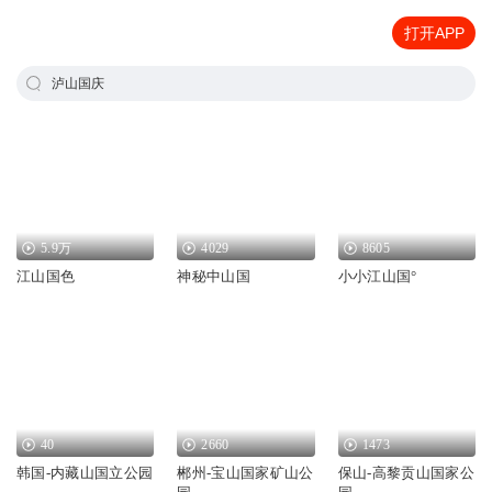
打开APP
泸山国庆
5.9万
4029
8605
江山国色
神秘中山国
小小江山国°
40
2660
1473
韩国-内藏山国立公园
郴州-宝山国家矿山公
保山-高黎贡山国家公