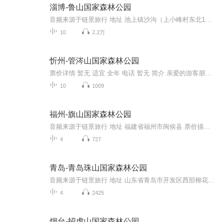
淄博-鲁山国家森林公园
音频来源于链景旅行 地址 池上镇沙沟（上小峰村东北1公里 票价描述 暂无 开放时间 08:00~17:00 乘车信息 博山乘13路公共汽车至小峰口站下车转乘登山旅游车。
10
2.2万
忻州-管涔山国家森林公园
票价详情 暂无 适宜 全年 电话 暂无 简介 亲爱的游客朋友，管涔山国家森林公园以高山、森林、湖泊、奇石、飞瀑、庙宇、珍禽异兽吸引着游人，它融优美的森林景观、草原风光和人文历史于一炉，就像是一颗绿色的明珠散发着绚丽的光彩。整个国家森林公园由景色...
10
1009
福州-旗山国家森林公园
音频来源于链景旅行 地址 福建省福州市闽侯县 票价描述 20元 开放时间 8:00~18:00 乘车信息 暂无
4
727
青岛-青岛珠山国家森林公园
音频来源于链景旅行 地址 山东省青岛市开发区西部柳花泊街道办事处境内 票价描述 暂无 开放时间 全天 乘车信息 暂无
4
2425
烟台-招虎山国家森林公园