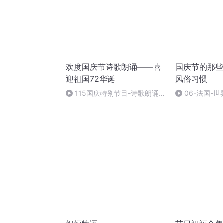
欢度国庆节诗歌朗诵——喜
国庆节的那些
迎祖国72华诞
风俗习惯
115国庆特别节目-诗歌朗诵-
06-法国-
中国梦
国庆节的那些