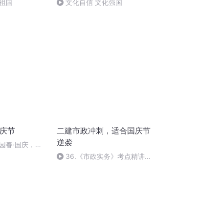
祖国
文化自信 文化强国
国庆节
二建市政冲刺，适合国庆节
逆袭
园春·国庆，朗
36.《市政实务》考点精讲第
36节课_2020926212025