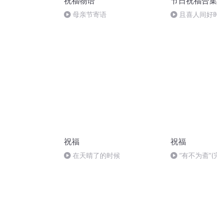
祝福物语
节日祝福合集
母亲节寄语
且喜人间好
祝福
祝福
在天晴了的时候
“有不为斋”(