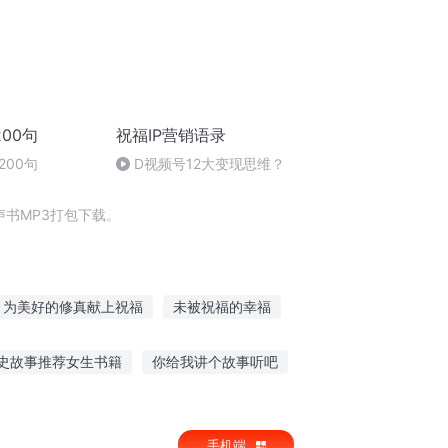
00句
祝福IP营销语录
200句
D视频号12大变现思维？
书MP3打包下载。
为美好的修真献上祝福
未被祝福的幸福
事
一句祝福从此不见
上帝的祝福
史故事推荐女生书籍
你给我讲个故事听吧
祝福
前要求听个故事
人人都可以听故事
手机端