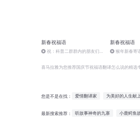
新春祝福语
新春祝福语
祝：科普二群群内的朋友们新
猴年新春寄
春快乐！
喜马拉雅为您推荐国庆节祝福语翻译怎么说的精选
爱情翻译家
为美好的人生献
您是不是在找：
为美好的里世界献上祝福
过
听故事神奇的九寨
小鹿鳄鱼
最新搜索推荐：
翻译在异界
科技翻译家
鲁班发明锯子的故事听
骆驼