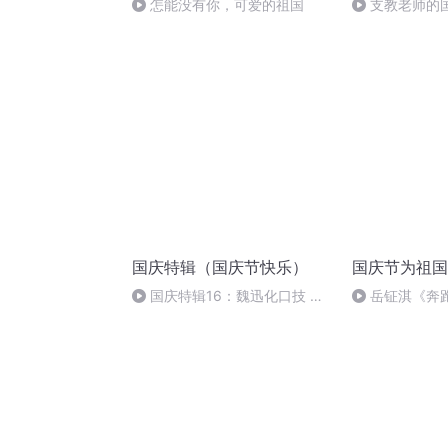
怎能没有你，可爱的祖国
支教老师的
国庆特辑（国庆节快乐）
国庆节为祖国
国庆特辑16：魏迅化口技 二
岳钲淇《奔
胡 东方红+一般唱法和原生态