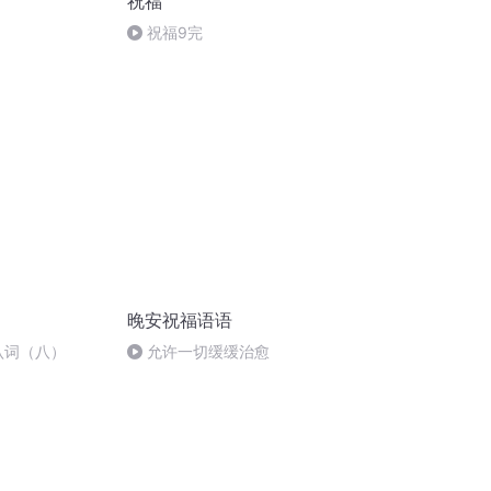
祝福
祝福9完
晚安祝福语语
认词（八）
允许一切缓缓治愈