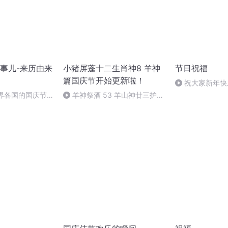
事儿-来历由来
小猪屏蓬十二生肖神8 羊神
节日祝福
篇国庆节开始更新啦！
祝大家新年快
利！
世界各国的国庆节-
羊神祭酒 53 羊山神廿三护祭
事儿
坛 敬天地白泽做祭酒（4）