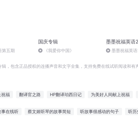
国庆专辑
墨墨祝福英语2
语第五期
《我爱你中国》
墨墨祝福英语
专辑，包含正品授权的连播声音和文字全集，支持免费在线试听阅读和有声
上祝福
翻译官之路
HP翻译珀西日记
为美好人间献上祝福
客的祝福
为美好的异界送上我们的祝福
大宋翻译官
翻译那些
故事在线听
蔡文姬听琴的故事简短
听故事很感动的句子
听历
异界翻译官手札
祝福空间
重生翻译官痞少让我宠
魂界之灵的
祥子在线听故事
听凯叔讲恐怖故事
听风的歌背后故事
女孩睡