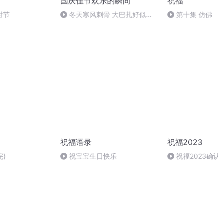
国庆佳节欢乐的瞬间
祝福
时节
冬天寒风刺骨 大巴扎好似温
第十集 仿佛
暖的春天
祝福语录
祝福2023
完)
祝宝宝生日快乐
祝福2023确