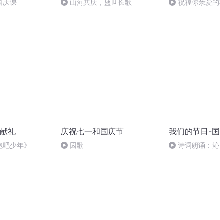
国庆课
山河共庆，盛世长歌
祝福你亲爱的
献礼
庆祝七一和国庆节
我们的节日-
跑吧少年》
囚歌
诗词朗诵：沁
读者：张继军