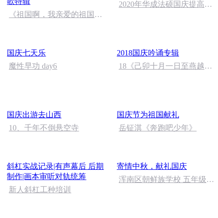
歌特辑
2020年华成法硕国庆提高班
《祖国啊，我亲爱的祖国》
刑法陈 (26)
温婉
国庆七天乐
2018国庆吟诵专辑
魔性早功 day6
18《己卯十月一日至燕越五
日罹狴犴有感而赋》组律18
首 文天祥 自由吟诵
国庆出游去山西
国庆节为祖国献礼
10、千年不倒悬空寺
岳钲淇《奔跑吧少年》
斜杠实战记录|有声幕后 后期
寄情中秋，献礼国庆
制作|画本审听对轨统筹
浑南区朝鲜族学校 五年级
新人斜杠工种培训
孙多永