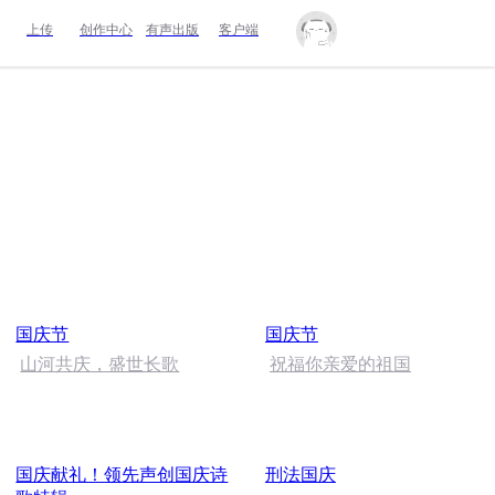
上传
创作中心
有声出版
客户端
国庆节
国庆节
山河共庆，盛世长歌
祝福你亲爱的祖国
国庆献礼！领先声创国庆诗
刑法国庆