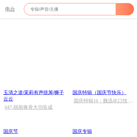
电台
玉清之道|茉莉有声统筹|狮子
国庆特辑（国庆节快乐）
云云
国庆特辑16：魏迅化口技 二
047-脱胎换骨大功告成
胡 东方红+一般唱法和原生
态
国庆节
国庆专辑