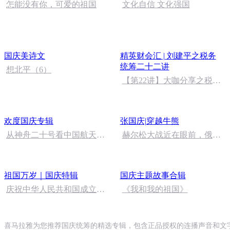
怎能没有你，可爱的祖国
文化自信 文化强国
国庆美诗文
精英财会汇 | 刘建平之税务
统筹二十二讲
想北平（6）
【第22讲】大咖分享之税务
统筹
欢度国庆专辑
张国庆|穿越牛熊
从神舟二十号看中国航天
赫尔松大战近在眼前，俄乌
的“隐形实力”
冲突的关键之战，将会如何
发展？
祖国万岁｜国庆特辑
国庆主题故事合辑
庆祝中华人民共和国成立73
《我和我的祖国》
周年 天安门广场举行升国旗
仪式
喜马拉雅为您推荐国庆统筹的精选专辑，包含正品授权的连播声音和文字