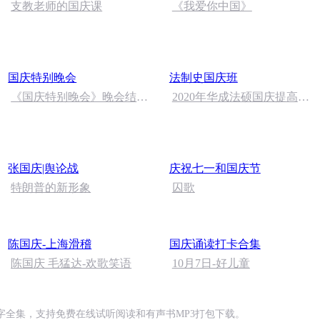
支教老师的国庆课
《我爱你中国》
国庆特别晚会
法制史国庆班
《国庆特别晚会》晚会结尾
2020年华成法硕国庆提高班
语
法制史马志冰 (12)
张国庆|舆论战
庆祝七一和国庆节
特朗普的新形象
囚歌
陈国庆-上海滑稽
国庆诵读打卡合集
陈国庆 毛猛达-欢歌笑语
10月7日-好儿童
全集，支持免费在线试听阅读和有声书MP3打包下载。