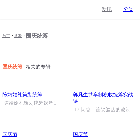
发现
分类
国庆统筹
>
>
首页
搜索
国庆统筹
相关的专辑
陈靖婚礼策划统筹
郭凡生共享制税收统筹实战
课
陈靖婚礼策划统筹课程1
17.问答：连锁酒店的改制定
税与转移定价
国庆节
国庆节