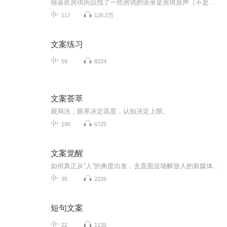
很喜欢房琪所以找了一些房琪的语录是房琪原声（不是我)我只是大自然的搬运工
117
126.2万
文案练习
59
8224
文案荟萃
观局️法，眼界决定高度，认知决定上限。
190
6725
文案觉醒
如何真正从“人”的角度出发，去直面这场解放人的新媒体传播变革？如何面临变革中的困境和挑战？ 《文案觉醒：激活新媒体人内容创作的本能》指引新媒体行业的内容创作人系统思考新媒体内容创作的方法。 主讲文案创作方法论——内容涉及你所关心的命...
35
2226
短句文案
22
1135