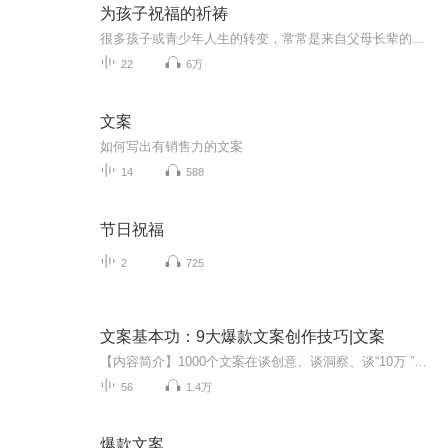
为孩子祝福的祈祷
很多孩子或青少年人生的转变，常常是来自父母长辈的一份肯定和期许，也就是认定和祝福！ 对孩子全然地放心、坚定地相信、笃定的祝福、彻底的交托！用充满热情、开朗欢喜的心为孩子热切地、认真地、持续地祈祷，你一定可以很快体验到心灵的力量和奇迹！当...
22
6万
文案
如何写出有销售力的文案
14
588
节日祝福
2
725
文案基本功：9大爆款文案创作技巧|文案
【内容简介】1000个文案在谈创意、谈洞察、谈“10万 ”，只有1个文案的基本功过了关。本书重点讲解了优秀文案的9种基本功：词汇力、画面力、故事力、感染力、沟通力、金句力、传播力、销售力和逻辑力。这是一本文案写作实用指南，帮读者校准文字，打磨出扎...
56
1.4万
爆款文案