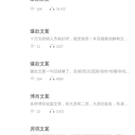
104
75.4万
爆款文案
十万为营销人齐刷好评，激赏推荐！本音频教你解构文案打动人的四大黄金法则，公开18种文案写法，75篇实战案例，手把手教你写出爆款销售力！...
11
1227
爆款文案
爆款文案一句话就够了。灵感/想法/思路/创作/传播/转化当今社会最重要的营销就是“书名”“标题”“称号”以及“经典台词”等这些能够瞬间刺激受重心坎，并掌握对方心理活动的一句话即称为广告文案力。文案就如同销售人员的口才一样重要网络营销所造成的新...
104
4950
博肖文案
各种博肖短篇文章，有大房有二房，大房比较多，有虐有甜。郑重声明！所有文章都是本人原创，侵权必究！
13
3.8万
房琪文案