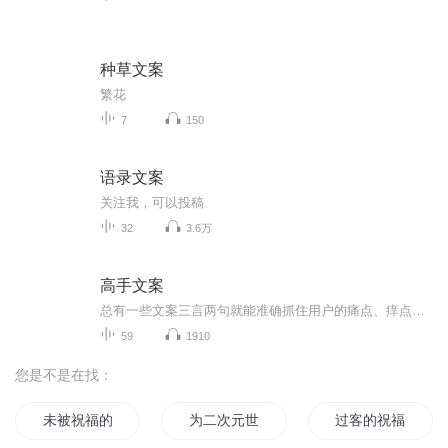
种草文案
繁花
7
150
语录文案
关注我，可以投稿
32
3.6万
高手文案
总有一些文案三言两句就能准确抓住用户的痛点、痒点、卖点，让人莞尔，让人感同身受，乃至让人忍不住拍案叫绝。当然，能戳中人心的不只有简短，长的也有。比如，百雀羚在母亲节推出的可媲美谍战片的神广告《一九三一》。开篇两张照片，摩登女郎、口红、旗...
59
1910
您是不是在找：
未被祝福的幸福
为二次元世界献上祝福
过客的祝福