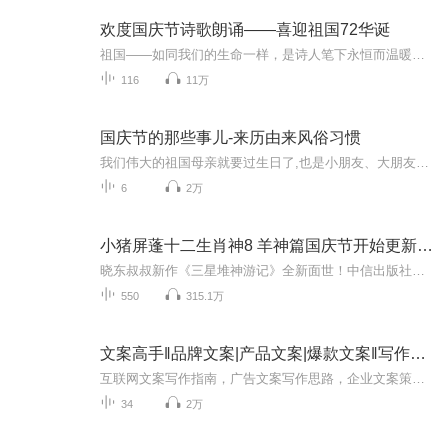
欢度国庆节诗歌朗诵——喜迎祖国72华诞
祖国——如同我们的生命一样，是诗人笔下永恒而温暖的主题。在祖国72周年华诞来临之际，特创建这个诗歌朗诵专辑，诵读经典爱国篇章，和大家一起歌颂祖国，向国庆的献礼！祝愿伟大的祖国繁荣富强，祝愿大家国庆节快乐，度过平安快乐的黄金周假期！
116
11万
国庆节的那些事儿-来历由来风俗习惯
我们伟大的祖国母亲就要过生日了,也是小朋友、大朋友们最喜欢的“国庆小长假”或说“黄金周”还有说”国庆7天乐”的，说法真是不一而足。那么“国庆节”是怎么来的？自古以来国庆节怎么庆贺？新中国国庆节的来历，以及新中国国庆节的庆贺方式又有哪些呢？ ...
6
2万
小猪屏蓬十二生肖神8 羊神篇国庆节开始更新啦！
晓东叔叔新作《三星堆神游记》全新面世！中信出版社出版！京东当当淘宝均有售！点蓝色字收听——《小猪屏蓬爆笑日记2024》《小猪屏蓬爆笑日记2》《小猪屏蓬爆笑日记1》让你笑得喘不上气！《我进故宫当富翁——小猪屏蓬故宫财商笔记》教你成为大富翁！《小...
550
315.1万
文案高手‖品牌文案|产品文案|爆款文案‖写作指南
互联网文案写作指南，广告文案写作思路，企业文案策划核心思维。
34
2万