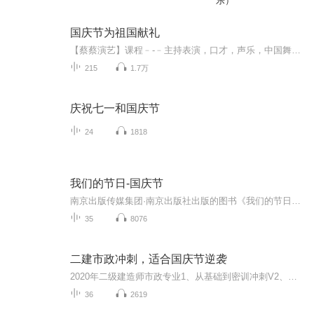
乐）
国庆节为祖国献礼
【蔡蔡演艺】课程﹣-﹣主持表演，口才，声乐，中国舞，民族舞。独特的小舞台，专业的录音棚，每一位同学都能成为优秀的小明星。独特的教学模式，轻松上课，快乐学习！知名主持人，舞蹈家，高级教师任职授课！江南总校：河沟街42号三楼 18545856430江北分校...
215
1.7万
庆祝七一和国庆节
24
1818
我们的节日-国庆节
南京出版传媒集团·南京出版社出版的图书《我们的节日》通过对中国节日文化和节日意义进行深度的挖掘，面向青少年群体构建独具特色的栏目内容，以此丰富春节、元宵节、清明节、端午节、七夕节、中秋节、重阳节等传统节日；六一节、教师节、国庆节等新兴节日的文化内涵和表现形式。促进青少年形成新的节日习俗，提升节日仪式感、认同感。音频作品由金陵朗读者联盟志愿者朗诵，南京音像出版社、金陵图书馆联合制作。
35
8076
二建市政冲刺，适合国庆节逆袭
2020年二级建造师市政专业1、从基础到密训冲刺V2、从精华课程到超压密押V3、0基础同步更新v4、持续更新到2020年考试V5、只要你跟着学让你一次稳拿证V6、渠道超压压题，超压三页纸等独家绝密压题!
36
2619