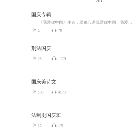
乐）
国庆专辑
《我爱你中国》作者：凝嫣心语我爱你中国！我爱你春天蓬勃的秧苗；我爱你秋日金黄的硕果。我爱你中国！我爱你青松气质，我爱你红梅品格！我爱你家乡的甜蔗好像乳汁滋润着我的心窝。我爱你中国，我要把最美的歌儿献给你，我的母亲我的祖国。我爱你中国，我爱...
1
78
刑法国庆
26
1.7万
国庆美诗文
108
4173
法制史国庆班
12
1万