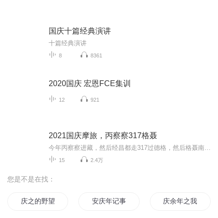
国庆十篇经典演讲
十篇经典演讲
8
8361
2020国庆 宏恩FCE集训
12
921
2021国庆摩旅，丙察察317格聂
今年丙察察进藏，然后经昌都走317过德格，然后格聂南线，最后沙溪古镇收尾。
15
2.4万
您是不是在找：
庆之的野望
安庆年记事
庆余年之我叫王启