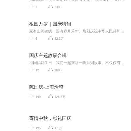
7
2303
祖国万岁｜国庆特辑
家有山河锦绣，国有岁月芳华。热烈庆祝中华人民共和国成立73周年！
6
82.1万
国庆主题故事合辑
祖国妈妈生日，我们一起来听一听系列故事。不仅仅有《我的祖国》，还有红军故事，也有关于战争的故事，让大家体会到和平年代的不易。
12
2600
陈国庆-上海滑稽
149
126.8万
寄情中秋，献礼国庆
195
1.1万