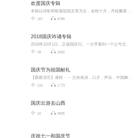
欢度国庆专辑
本辑以诗歌和歌颂祖国文章为主，金秋十月，丹桂飘香，在这个充满丰收喜悦的季节里，我们满怀激动和自豪，迎来了中华人民共和国76周年华诞。这不仅是一个庄重的纪念日，更是全体中华儿女共同欢庆的盛大的节日，承载着深厚的民族情感和历史意义.
167
6788
2018国庆吟诵专辑
2018年10月1日，正值国庆日。一大早看到一个公号文章，正是文天祥的《己卯十月一日至燕越五日罹狴犴有感而赋》。当然，彼十一非当今的十一。不过数字的巧合还是让人感触，今天拿来读一读，体味一番历史英杰的民族情怀，恰也当时。 根据诗题来看，这组诗是写于十月一日至十月五日之间，是文天祥被俘之后所作，这些诗作不仅有凛凛正气，更也能看的到他百端交集的复杂情感。另一首于右任先生的《望大陆》，微信公号有称《望乡》，一句“山之上国之殇”荡气回肠，一并兴起拿来读了一读。仓促间多有瑕疵...
38
2592
国庆节为祖国献礼
【蔡蔡演艺】课程﹣-﹣主持表演，口才，声乐，中国舞，民族舞。独特的小舞台，专业的录音棚，每一位同学都能成为优秀的小明星。独特的教学模式，轻松上课，快乐学习！知名主持人，舞蹈家，高级教师任职授课！江南总校：河沟街42号三楼 18545856430江北分校...
215
1.7万
国庆出游去山西
10
5805
庆祝七一和国庆节