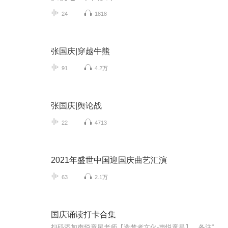
24
1818
张国庆|穿越牛熊
91
4.2万
张国庆|舆论战
22
4713
2021年盛世中国迎国庆曲艺汇演
63
2.1万
国庆诵读打卡合集
扫码添加声悦童星老师【造梦者文化-声悦童星】，备注“诵读打卡”报名，已添加好友的，直接发送“诵读打卡”报名，报名成功后进入社群。