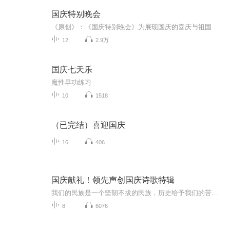
国庆特别晚会
《原创》：《国庆特别晚会》为展现国庆的喜庆与祖国的深情我将以具体的场景切入从清晨升旗的庄严到街头巷尾的欢庆到历史与当下的交融，用优美的笔触传递对祖国的热爱与自豪！用诗歌和情感美文形式，歌颂祖国的繁荣富强，祝人民幸福安康！
12
2.9万
国庆七天乐
魔性早功练习
10
1518
（已完结）喜迎国庆
16
406
国庆献礼！领先声创国庆诗歌特辑
我们的民族是一个坚韧不拔的民族，历史给予我们的苦难都变成了闪着金光的勋章！我们的国家是一个龙腾虎跃的国家，那条巨龙正以不可阻挡之势崛起于神奇的东方！------------------------------------------------值此祖国70周年华诞之际，领先声创以诗歌向祖国献礼！用我们的声音、用我们的热血、用我们的灵魂诵读经典爱国篇章，歌颂我们的祖国！永远繁荣富强！
8
6076