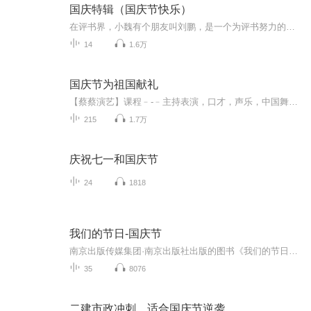
国庆特辑（国庆节快乐）
在评书界，小魏有个朋友叫刘鹏，是一个为评书努力的小伙子。在2021年国庆期间，他想弄个特辑，便烦劳我给他录个爱国题材的评书小段儿。这种事情，不是特殊情况，小魏一般不会拒绝，也就给其录了一个《鲁迅踢鬼》，等他传完，我再传到我的专辑里。另外，小...
14
1.6万
国庆节为祖国献礼
【蔡蔡演艺】课程﹣-﹣主持表演，口才，声乐，中国舞，民族舞。独特的小舞台，专业的录音棚，每一位同学都能成为优秀的小明星。独特的教学模式，轻松上课，快乐学习！知名主持人，舞蹈家，高级教师任职授课！江南总校：河沟街42号三楼 18545856430江北分校...
215
1.7万
庆祝七一和国庆节
24
1818
我们的节日-国庆节
南京出版传媒集团·南京出版社出版的图书《我们的节日》通过对中国节日文化和节日意义进行深度的挖掘，面向青少年群体构建独具特色的栏目内容，以此丰富春节、元宵节、清明节、端午节、七夕节、中秋节、重阳节等传统节日；六一节、教师节、国庆节等新兴节日的文化内涵和表现形式。促进青少年形成新的节日习俗，提升节日仪式感、认同感。音频作品由金陵朗读者联盟志愿者朗诵，南京音像出版社、金陵图书馆联合制作。
35
8076
二建市政冲刺，适合国庆节逆袭