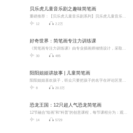
贝乐虎儿童音乐剧之趣味简笔画
重磅推荐：【贝乐虎儿童音乐剧系列】贝乐虎儿童音乐剧之趣味简笔画贝乐虎儿童音乐剧之奇妙的身体贝乐虎儿童音乐剧之神奇恐龙世界《贝乐虎儿童音乐剧之趣味简笔画》是由“贝乐虎”品牌全新打造的一部，关于简笔画教学的儿童音乐剧。符合0-8岁学龄前幼儿学习...
12
2.2万
好奇世界：简笔画专注力训练课
《简笔画专注力训练课》由专业插画师倾情设计，采取形象、直观的动画教学方式，依托日常生活场景，如农场、动物园、商店、果园、菜园等，拉近孩子与事物的距离。课程通过活泼有趣的故事线将不同的绘画对象进行有机串联，激发孩子的绘画兴趣。帮助孩子轻松...
30
485
阳阳姐姐讲故事 | 儿童简笔画
阳阳姐姐喜欢孩子，听众只要把孩子的名字在评论区里留言，阳阳姐姐都可以在节目里叫出孩子的名字，与他们互动。作为画家的她，还会在这里更新儿童简笔画。增加了亲自环节的不少乐趣。订阅这个频道，您的孩子可以收获 ：创造力提升想象力提升思维力提升艺术...
8
20.3万
恐龙王国：12只超人气恐龙简笔画
12节融合“绘画”和“科普”的创意课程，每节课程分为：观察、总结、绘画和科普讲解四个部分。这绝不是一堂简单的简笔画课程，我们把适合低龄儿童的思维导图、简笔画和科普动画融合在了一起，打造出这么一堂这种创新课程。这系列课程可以培养孩子创造力、...
14
5729