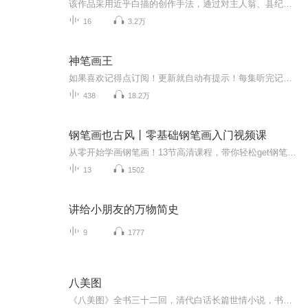
该作品采用近乎白描的创作手法，通过对主人翁、县纪委书记肖瑞溪极具戏剧性的典型人物刻画，向人们展示了一位非常正义、非常敬业，同时在普通人看来也非常各色的纪检干部形象。 作品的主线一开始就非常扑朔迷离，矛盾纠葛错综复杂，让人欲罢不能。作品从肖瑞溪受到上一级纪委的调查起笔，一步一步展开里面的人物、事件冲突。表面上看是肖瑞溪从一封匿名信寻找到蛛丝马迹，从而将他和江滨大酒店老板林根福的矛盾推到了前台，事件的起因是该酒店一位叫李梅的员工“意外跳楼自杀”。作为局外人的县纪委书记肖瑞溪完全没有必要自寻烦恼往里撞，但就是那一封匿名信所透露出的疑点使肖瑞溪感觉到了自己作为一个纪检干部肩上的责任。正当他觉得想把“目前状况，需要了解一下”，这时有人在他身后捅给他致命的一刀。肖瑞溪抛开了过往办案的程序和惯常做法，以大无畏的胆识逐步引导对手最终暴露，揭开了“李梅意外跳楼”这一事件的真相…… 使人们有了一种“不管邪-恶多么猖狂，正义最终必将战胜邪-恶”的可贵信念；更让我们深刻地认识到“反腐倡廉”工作是多么的任重道远。
16
3.2万
神笔画王
如果喜欢记得点订阅！更新就自动有提示！每集听完记得动动手指点个赞！有礼物走一个也是极好的！各位书友要是觉得还不错的话请不要忘记向您QQ群和微博里的朋友推荐哦！...
438
18.2万
钢笔画也古风丨零基础钢笔画入门视频课
从零开始学画钢笔画！13节高清课程，带你轻松get钢笔画创作要点+场景绘制要点+古风元素的创作要点！让读者学到古风钢笔画的精髓，做到举一反三。三个篇章，13节课，330分钟。适合喜欢古风水彩、喜欢钢笔画的你，带你提升绘画技巧和插画创作水平。
13
1502
讲给小朋友的万物简史
9
1777
八美图
《八美图》全书三十二回，清代白话长篇世情小说，书署“佚名”，描写宋代杭州人柳树春经历的悲欢离合故事，特别是书中的八位美女形象，叛逆反抗，不屈不挠，尤为感人至深。由于书中所写多男女情事，且又写出女性的反叛之举，故被视为“大逆不道”，“有碍...