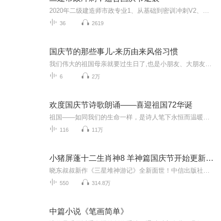
2020年二级建造师市政专业1、从基础到密训冲刺V2、从精华课程到超压密押V3、0基础同步更新v4、持续更新到2020年考试V5、只要你跟着学让你一次稳拿证V6、渠道超压压题，超压三页纸等独家绝密压题!
36
2619
国庆节的那些事儿-来历由来风俗习惯
我们伟大的祖国母亲就要过生日了,也是小朋友、大朋友们最喜欢的“国庆小长假”或说“黄金周”还有说”国庆7天乐”的，说法真是不一而足。那么“国庆节”是怎么来的？自古以来国庆节怎么庆贺？新中国国庆节的来历，以及新中国国庆节的庆贺方式又有哪些呢？ ...
6
2万
欢度国庆节诗歌朗诵——喜迎祖国72华诞
祖国——如同我们的生命一样，是诗人笔下永恒而温暖的主题。在祖国72周年华诞来临之际，特创建这个诗歌朗诵专辑，诵读经典爱国篇章，和大家一起歌颂祖国，向国庆的献礼！祝愿伟大的祖国繁荣富强，祝愿大家国庆节快乐，度过平安快乐的黄金周假期！
116
11万
小猪屏蓬十二生肖神8 羊神篇国庆节开始更新啦！
晓东叔叔新作《三星堆神游记》全新面世！中信出版社出版！京东当当淘宝均有售！点蓝色字收听——《小猪屏蓬爆笑日记2024》《小猪屏蓬爆笑日记2》《小猪屏蓬爆笑日记1》让你笑得喘不上气！《我进故宫当富翁——小猪屏蓬故宫财商笔记》教你成为大富翁！《小...
550
314.8万
中篇小说《笔画简单》