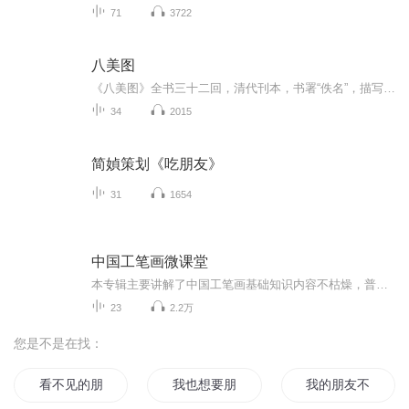
71
3722
八美图
《八美图》全书三十二回，清代刊本，书署“佚名”，描写宋代杭州人柳树春经历的悲欢离合故事，特别是书中的八位美女形象，叛逆反抗，不屈不挠，尤为感人至深。由于书中所写多男女爱情故事，且又写出女性的反叛之举，故被视为“大逆不道”，“有碍风化”，...
34
2015
简媜策划《吃朋友》
31
1654
中国工笔画微课堂
本专辑主要讲解了中国工笔画基础知识内容不枯燥，普及简单易懂的小常识零基础或者对工笔画感兴趣的朋友可以快速了解，适合全年龄段～用零碎时间就可以了解和掌握中国工笔画的基本内容。每天几分钟，不仅可以了解学习画画小常识，还能了解中国的传统文化。...
23
2.2万
您是不是在找：
看不见的朋友们
我也想要朋友
我的朋友不可能那