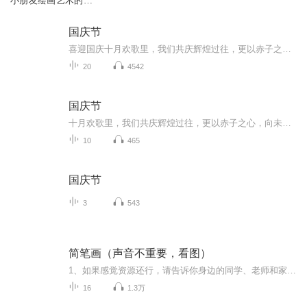
小朋友绘画艺术的视
频课
国庆节
喜迎国庆十月欢歌里，我们共庆辉煌过往，更以赤子之心，向未来书写滚烫的誓言——这盛世，值得我们以热爱相拥。
20
4542
国庆节
十月欢歌里，我们共庆辉煌过往，更以赤子之心，向未来书写滚烫的誓言——这盛世，值得我们以热爱相拥。
10
465
国庆节
3
543
简笔画（声音不重要，看图）
1、如果感觉资源还行，请告诉你身边的同学、老师和家长；或分享到你的微信朋友圈。2、请加简单虫的圈子，圈子内有不一样的内容。3、音频随时会被下架，请抓紧时间把你需要或以后可能会需要到的音频下载到你的手机上。
16
1.3万