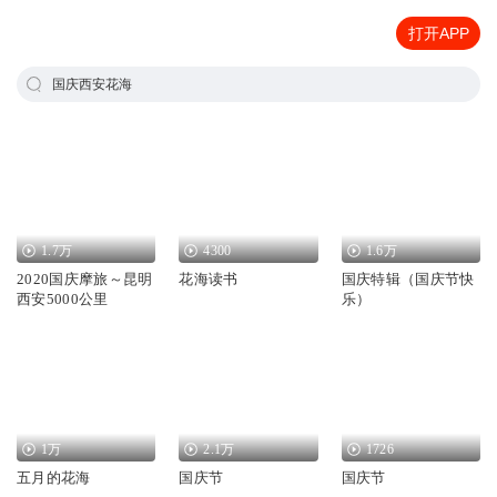
打开APP
国庆西安花海
1.7万
4300
1.6万
2020国庆摩旅～昆明
花海读书
国庆特辑（国庆节快
西安5000公里
乐）
1万
2.1万
1726
五月的花海
国庆节
国庆节