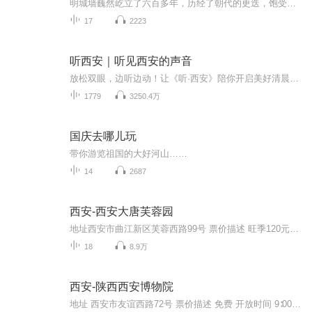
明城墙巍然屹立了六百多年，历经了朝代的更迭，饱受战火蹂躏，古城门几经损毁和修复。在此，要为当年的文物工作者致以真诚的敬意，也许你们早已不在人世，但你们为西安人、为中国人、为全人类保存下的这座明城墙，让现在的我们依然能够每天眺望着它，却是...
17
2223
听西安｜听见西安的声音
放松双眼，边听边动！让《听·西安》陪你开启美好清晨时光吧。小布将用青春的声音，为你播报最热门、新鲜、有趣、有用的新闻。世界的精彩万象、大西安的日新月异，最实用的政策资讯，最关心的身边事儿，你，准备好聆听了吗？
1779
3250.4万
国庆去哪儿玩
带你游览祖国的大好河山……
14
2687
西安-西安大唐芙蓉园
地址西安市曲江新区芙蓉西路99号 票价描述 旺季120元，淡季90元 开放时间 9:00-21:00 乘车信息 公共交通 21路、22路、23路、24路、601路、610路、609路、237路、715路、907路 乘坐公交21、22、24、41、212、224、237、320(游9)、601、609、610、715、72...
18
8.9万
西安-陕西西安博物院
地址 西安市友谊西路72号 票价描述 免费 开放时间 9∶00—17∶00 乘车信息 交通信息： 经过“小雁塔”站的公交线路：18、203、204、218、21、224、29、29、32、407、40、410、46、508、521、700 707、713、720、游7、游8。 音频来源于链景旅行