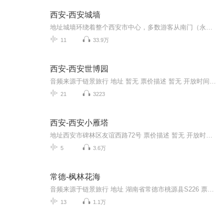
西安-西安城墙
地址城墙环绕着整个西安市中心，多数游客从南门（永宁门）登城，南门位于西安市环城南路东、西段交汇处。 票价描述 登城54元。1.2米以下儿童和70岁以上老年人（凭证）免费，1.2-1.4米儿童、大中小学生和65-70岁（凭证）半价优惠。租借费用：单人自行车40元...
11
33.9万
西安-西安世博园
音频来源于链景旅行 地址 暂无 票价描述 暂无 开放时间 全天 乘车信息 暂无
21
3223
西安-西安小雁塔
地址西安市碑林区友谊西路72号 票价描述 暂无 开放时间 8:00~18:00 乘车信息 暂无 音频来源于链景旅行
5
3.6万
常德-枫林花海
音频来源于链景旅行 地址 湖南省常德市桃源县S226 票价描述 暂无 开放时间 暂无 乘车信息 暂无
13
1.1万