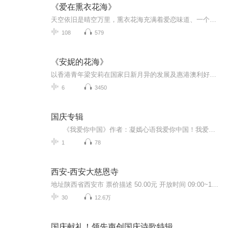
《爱在熏衣花海》
天空依旧是晴空万里，熏衣花海充满着爱恋味道、一个女孩和一个男孩相遇在哪儿。注定了这一辈子的不解之缘也在那一刻迷雾慢慢的笼罩……神秘的地方，一片漆黑只有路旁微妙的小灯照明，拐角处出现了三个神秘的大人物。领头的女人带着紫色的面具穿着一身黑色...
108
579
《安妮的花海》
以香港青年梁安莉在国家日新月异的发展及惠港澳利好政策的感召下，主动融入国家发展大局，北上贵州扶贫、创业的真实故事为蓝本进行创作，反映香港青年用自己的独特方式“逐梦新时代”，在这一过程中同时增进了对祖国的理解和认同，从而带动更多港澳青年了解祖国、热爱祖国。
6
3450
国庆专辑
《我爱你中国》作者：凝嫣心语我爱你中国！我爱你春天蓬勃的秧苗；我爱你秋日金黄的硕果。我爱你中国！我爱你青松气质，我爱你红梅品格！我爱你家乡的甜蔗好像乳汁滋润着我的心窝。我爱你中国，我要把最美的歌儿献给你，我的母亲我的祖国。我爱你中国，我爱...
1
78
西安-西安大慈恩寺
地址陕西省西安市 票价描述 50.00元 开放时间 09:00~17:00 乘车信息 交通信息： 乘坐公交5、19、21、22、27、41路在“大雁塔”站下车即到。乘坐出租车从火车站出发，一般15元左右可到达。 音频来源于链景旅行
30
12.6万
国庆献礼！领先声创国庆诗歌特辑