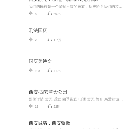
我们的民族是一个坚韧不拔的民族，历史给予我们的苦难都变成了闪着金光的勋章！我们的国家是一个龙腾虎跃的国家，那条巨龙正以不可阻挡之势崛起于神奇的东方！------------------------------------------------值此祖国70周年华诞之际，领先声创以诗歌向祖国献礼！用我们的声音、用我们的热血、用我们的灵魂诵读经典爱国篇章，歌颂我们的祖国！永远繁荣富强！
8
6076
刑法国庆
26
1.7万
国庆美诗文
108
4173
西安-西安革命公园
票价详情 暂无 适宜 四季皆宜 电话 暂无 简介 亲爱的游客朋友你好，当您踏进革命公园的时候，您是否感受到了扑面而来的历史气息，希望在我们的共同努力下，一起领略它背后的故事。每当说起西安市革命公园，人们都会奇怪：怎么西安现在还有以革命命名的公园...
15
2254
西安城墙，西安骄傲