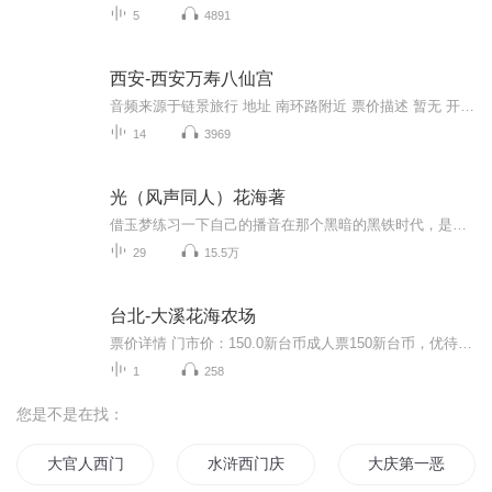
5
4891
西安-西安万寿八仙宫
音频来源于链景旅行 地址 南环路附近 票价描述 暂无 开放时间 7:30-18:00 乘车信息 暂无
14
3969
光（风声同人）花海著
借玉梦练习一下自己的播音在那个黑暗的黑铁时代，是无数个像玉姐晓梦这样的先辈们，抛洒热血不畏牺牲，是他们的信仰，为我们带来这个黄金时代，如果可以，真希望她们能来看一看。我们的国家现在不会被欺负了，谢谢你们。隔离期间闲来无事录制的作品，有很...
29
15.5万
台北-大溪花海农场
票价详情 门市价：150.0新台币成人票150新台币，优待票（65岁以上老人、伤残人士、3-12岁儿童）100新台币，团体票（30人以上团队，需要预约）120新台币。 适宜 全年 电话 暂无 简介 游客朋友，大溪花海农场是台湾北部最大的花卉农场。占地16公顷，整座山头...
1
258
您是不是在找：
大官人西门庆
水浒西门庆
大庆第一恶