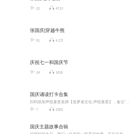
22
4713
张国庆|穿越牛熊
91
4.2万
庆祝七一和国庆节
24
1818
国庆诵读打卡合集
扫码添加声悦童星老师【造梦者文化-声悦童星】，备注“诵读打卡”报名，已添加好友的，直接发送“诵读打卡”报名，报名成功后进入社群。
7
2303
国庆主题故事合辑