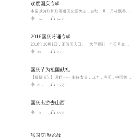
欢度国庆专辑
本辑以诗歌和歌颂祖国文章为主，金秋十月，丹桂飘香，在这个充满丰收喜悦的季节里，我们满怀激动和自豪，迎来了中华人民共和国76周年华诞。这不仅是一个庄重的纪念日，更是全体中华儿女共同欢庆的盛大的节日，承载着深厚的民族情感和历史意义.
167
6788
2018国庆吟诵专辑
2018年10月1日，正值国庆日。一大早看到一个公号文章，正是文天祥的《己卯十月一日至燕越五日罹狴犴有感而赋》。当然，彼十一非当今的十一。不过数字的巧合还是让人感触，今天拿来读一读，体味一番历史英杰的民族情怀，恰也当时。 根据诗题来看，这组诗是写于十月一日至十月五日之间，是文天祥被俘之后所作，这些诗作不仅有凛凛正气，更也能看的到他百端交集的复杂情感。另一首于右任先生的《望大陆》，微信公号有称《望乡》，一句“山之上国之殇”荡气回肠，一并兴起拿来读了一读。仓促间多有瑕疵...
38
2592
国庆节为祖国献礼
【蔡蔡演艺】课程﹣-﹣主持表演，口才，声乐，中国舞，民族舞。独特的小舞台，专业的录音棚，每一位同学都能成为优秀的小明星。独特的教学模式，轻松上课，快乐学习！知名主持人，舞蹈家，高级教师任职授课！江南总校：河沟街42号三楼 18545856430江北分校...
215
1.7万
国庆出游去山西
10
5805
张国庆|舆论战