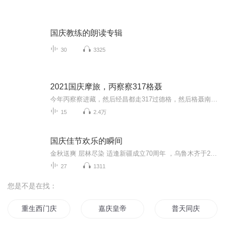
国庆教练的朗读专辑
30
3325
2021国庆摩旅，丙察察317格聂
今年丙察察进藏，然后经昌都走317过德格，然后格聂南线，最后沙溪古镇收尾。
15
2.4万
国庆佳节欢乐的瞬间
金秋送爽 层林尽染 适逢新疆成立70周年 ，乌鲁木齐于2025年9月23日迎来党中央和习大大带领的慰问团。新疆各族群众欢欣鼓舞，热烈欢迎。
27
1311
您是不是在找：
重生西门庆
嘉庆皇帝
普天同庆