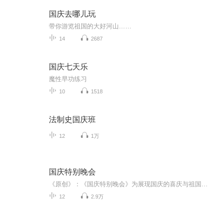
国庆去哪儿玩
带你游览祖国的大好河山……
14
2687
国庆七天乐
魔性早功练习
10
1518
法制史国庆班
12
1万
国庆特别晚会
《原创》：《国庆特别晚会》为展现国庆的喜庆与祖国的深情我将以具体的场景切入从清晨升旗的庄严到街头巷尾的欢庆到历史与当下的交融，用优美的笔触传递对祖国的热爱与自豪！用诗歌和情感美文形式，歌颂祖国的繁荣富强，祝人民幸福安康！
12
2.9万