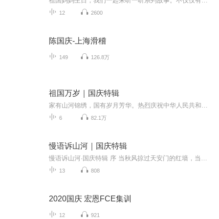
祖国妈妈生日，我们一起来听一听系列故事。不仅仅有《我的祖国》，还有红军故事，也有关于战争的故事，让大家体会到和平年代的不易。
12
2600
陈国庆-上海滑稽
149
126.8万
祖国万岁｜国庆特辑
家有山河锦绣，国有岁月芳华。热烈庆祝中华人民共和国成立73周年！
6
82.1万
慢语诉山河｜国庆特辑
慢语诉山河·国庆特辑 序 当秋风掠过天安门的红墙，当桂香漫过万里长江的碧波，我总愿慢下脚步，以声为笔，轻轻描摹这山河的模样。 不必追赶喧嚣的潮，也无需堆砌华丽的词——这一辑里，每一段朗诵都是心底的低语：是对着塞北草原的星子说“国泰”，是向着...
13
808
2020国庆 宏恩FCE集训
12
921