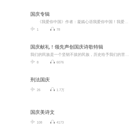
国庆专辑
《我爱你中国》作者：凝嫣心语我爱你中国！我爱你春天蓬勃的秧苗；我爱你秋日金黄的硕果。我爱你中国！我爱你青松气质，我爱你红梅品格！我爱你家乡的甜蔗好像乳汁滋润着我的心窝。我爱你中国，我要把最美的歌儿献给你，我的母亲我的祖国。我爱你中国，我爱...
1
78
国庆献礼！领先声创国庆诗歌特辑
我们的民族是一个坚韧不拔的民族，历史给予我们的苦难都变成了闪着金光的勋章！我们的国家是一个龙腾虎跃的国家，那条巨龙正以不可阻挡之势崛起于神奇的东方！------------------------------------------------值此祖国70周年华诞之际，领先声创以诗歌向祖国献礼！用我们的声音、用我们的热血、用我们的灵魂诵读经典爱国篇章，歌颂我们的祖国！永远繁荣富强！
8
6076
刑法国庆
26
1.7万
国庆美诗文
108
4173