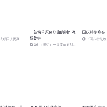
一首简单原创歌曲的制作流
国庆特别晚会
程教学
成法硕国庆提高班
《国庆特别晚
06_（搬运）一首简单原创歌
曲的制作流程教学 06间奏 重复
副歌和结