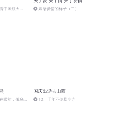
关于爱 关于情 关于爱情
看中国航天
嫁给爱情的样子（二）
熊
国庆出游去山西
在眼前，俄乌冲
10、千年不倒悬空寺
将会如何发展？