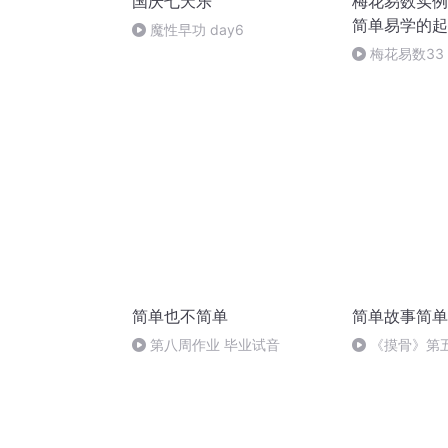
国庆七天乐
梅花易数实例
简单易学的起
魔性早功 day6
梅花易数3
明夷）
简单也不简单
简单故事简单
第八周作业 毕业试音
《摸骨》第