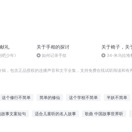
献礼
关于手相的探讨
关于椅子，关
跑吧少年》
如何记录手纹
34-米乌拉
认真设计
专辑，包含正品授权的连播声音和文字全集，支持免费在线试听阅读和有声
这个修行不简单
简单的修仙
这个学校不简单
半妖不简单
成为阴阳师的简单教学
我的生活如此简单
此事不简单
人
的故事文案短句
适合儿童听的名人故事
歌曲 中国故事世界听
并不简单的你
我们简单美好的小时光
二哈的不简单修行
非常愿意听故事
坚果搞笑故事在线听
小柯奇闻故事在线听
听