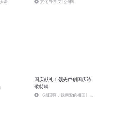
庆课
文化自信 文化强国
国庆献礼！领先声创国庆诗
歌特辑
》
《祖国啊，我亲爱的祖国》温
婉