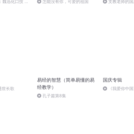
：魏迅化口技 二
怎能没有你，可爱的祖国
支教老师的国
般唱法和原生态
易经的智慧（简单易懂的易
国庆专辑
经教学）
盛世长歌
《我爱你中国
孔子篇第8集