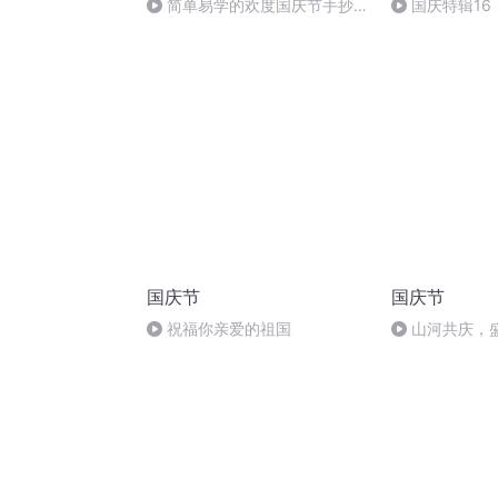
简单易学的欢度国庆节手抄报
国庆特辑16
#一分钟手抄报
胡 东方红+一
国庆节
国庆节
祝福你亲爱的祖国
山河共庆，