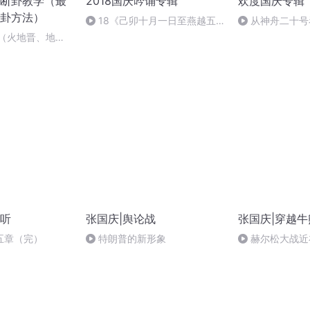
断卦教学（最
2018国庆吟诵专辑
欢度国庆专辑
卦方法）
18《己卯十月一日至燕越五
从神舟二十号
日罹狴犴有感而赋》组律18首
的“隐形实力”
3（火地晋、地火
文天祥 自由吟诵
听
张国庆|舆论战
张国庆|穿越牛
五章（完）
特朗普的新形象
赫尔松大战近
突的关键之战，