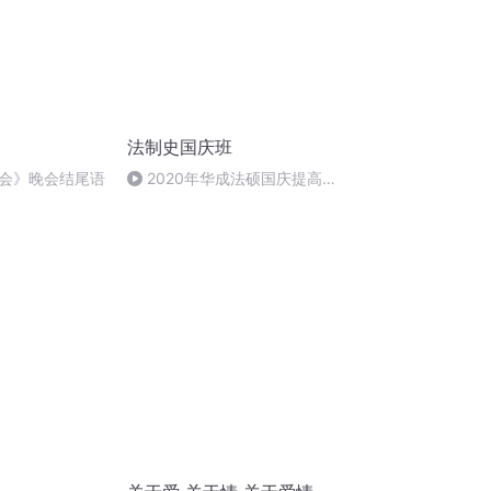
法制史国庆班
会》晚会结尾语
2020年华成法硕国庆提高班
法制史马志冰 (12)