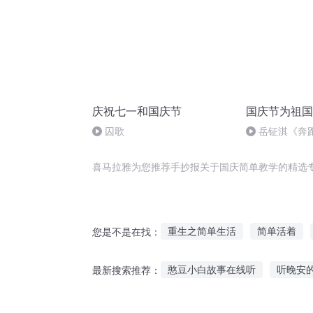
庆祝七一和国庆节
国庆节为祖国
囚歌
岳钲淇《奔
喜马拉雅为您推荐手抄报关于国庆简单教学的精选
重生之简单生活
简单活着
您是不是在找：
这家三口不简单
简单的简单
憨豆小白故事在线听
听晚安
最新搜索推荐：
简单穿越系统
简单修道
小猪佩奇儿童听故事
小朋友