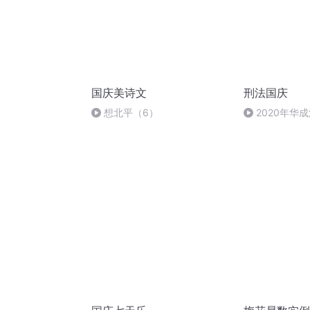
国庆美诗文
刑法国庆
想北平（6）
2020年华
刑法陈 (26)