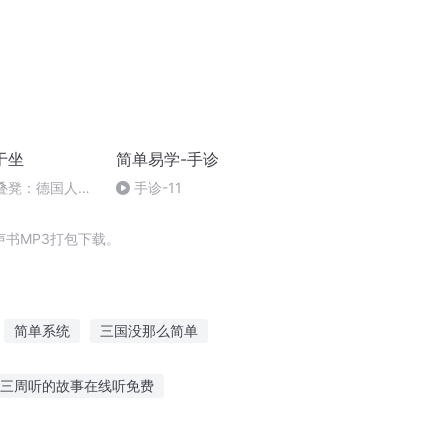
于坐
简单易学-手诊
堆叠凳：德国人的
手诊-11
书MP3打包下载。
简单系统
三国没那么简单
间道之简单生活
痞子学生不简单
三周听的故事在线听免费
故事赚钱的游戏下载
听英语的故事人物