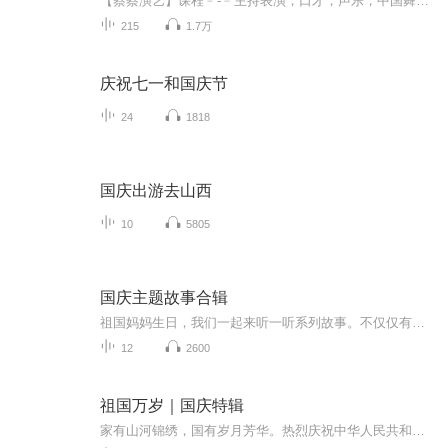
【蔡蔡演艺】课程﹣-﹣主持表演，口才，声乐，中国舞，民族舞。独特的小舞台，专业的录音棚，每一位同学都能成为优秀的小明星。独特的教学模式，轻松上课，快乐学习！知名主持人，舞蹈家，高级教师任职授课！江南总校：河沟街42号三楼 18545856430江北分校...
215
1.7万
庆祝七一和国庆节
24
1818
国庆出游去山西
10
5805
国庆主题故事合辑
祖国妈妈生日，我们一起来听一听系列故事。不仅仅有《我的祖国》，还有红军故事，也有关于战争的故事，让大家体会到和平年代的不易。
12
2600
祖国万岁｜国庆特辑
家有山河锦绣，国有岁月芳华。热烈庆祝中华人民共和国成立73周年！