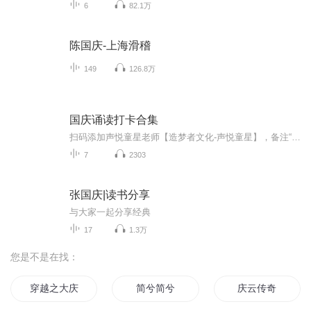
6
82.1万
陈国庆-上海滑稽
149
126.8万
国庆诵读打卡合集
扫码添加声悦童星老师【造梦者文化-声悦童星】，备注“诵读打卡”报名，已添加好友的，直接发送“诵读打卡”报名，报名成功后进入社群。
7
2303
张国庆|读书分享
与大家一起分享经典
17
1.3万
您是不是在找：
穿越之大庆帝国
简兮简兮
庆云传奇