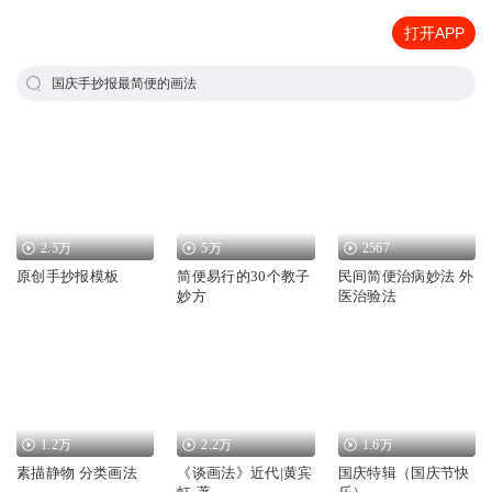
打开APP
国庆手抄报最简便的画法
2.5万
5万
2567
原创手抄报模板
简便易行的30个教子
民间简便治病妙法 外
妙方
医治验法
1.2万
2.2万
1.6万
素描静物 分类画法
《谈画法》近代|黄宾
国庆特辑（国庆节快