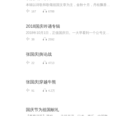
本辑以诗歌和歌颂祖国文章为主，金秋十月，丹桂飘香，在这个充满丰收喜悦的季节里，我们满怀激动和自豪，迎来了中华人民共和国76周年华诞。这不仅是一个庄重的纪念日，更是全体中华儿女共同欢庆的盛大的节日，承载着深厚的民族情感和历史意义.
167
6788
2018国庆吟诵专辑
2018年10月1日，正值国庆日。一大早看到一个公号文章，正是文天祥的《己卯十月一日至燕越五日罹狴犴有感而赋》。当然，彼十一非当今的十一。不过数字的巧合还是让人感触，今天拿来读一读，体味一番历史英杰的民族情怀，恰也当时。 根据诗题来看，这组诗是写于十月一日至十月五日之间，是文天祥被俘之后所作，这些诗作不仅有凛凛正气，更也能看的到他百端交集的复杂情感。另一首于右任先生的《望大陆》，微信公号有称《望乡》，一句“山之上国之殇”荡气回肠，一并兴起拿来读了一读。仓促间多有瑕疵...
38
2592
张国庆|舆论战
22
4713
张国庆|穿越牛熊
91
4.2万
国庆节为祖国献礼