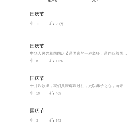
虹-著
乐）
国庆节
11
2.1万
国庆节
中华人民共和国国庆节是国家的一种象征，是伴随着国家的出现而出现的。让我们用诗歌朗诵歌颂祖国的繁荣富强，国泰民安。
8
1726
国庆节
十月欢歌里，我们共庆辉煌过往，更以赤子之心，向未来书写滚烫的誓言——这盛世，值得我们以热爱相拥。
10
465
国庆节
3
543