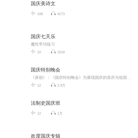
国庆美诗文
108
4173
国庆七天乐
魔性早功练习
10
1518
国庆特别晚会
《原创》：《国庆特别晚会》为展现国庆的喜庆与祖国的深情我将以具体的场景切入从清晨升旗的庄严到街头巷尾的欢庆到历史与当下的交融，用优美的笔触传递对祖国的热爱与自豪！用诗歌和情感美文形式，歌颂祖国的繁荣富强，祝人民幸福安康！
12
2.9万
法制史国庆班
12
1万
欢度国庆专辑