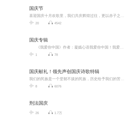
国庆节
喜迎国庆十月欢歌里，我们共庆辉煌过往，更以赤子之心，向未来书写滚烫的誓言——这盛世，值得我们以热爱相拥。
20
4542
国庆专辑
《我爱你中国》作者：凝嫣心语我爱你中国！我爱你春天蓬勃的秧苗；我爱你秋日金黄的硕果。我爱你中国！我爱你青松气质，我爱你红梅品格！我爱你家乡的甜蔗好像乳汁滋润着我的心窝。我爱你中国，我要把最美的歌儿献给你，我的母亲我的祖国。我爱你中国，我爱...
1
78
国庆献礼！领先声创国庆诗歌特辑
我们的民族是一个坚韧不拔的民族，历史给予我们的苦难都变成了闪着金光的勋章！我们的国家是一个龙腾虎跃的国家，那条巨龙正以不可阻挡之势崛起于神奇的东方！------------------------------------------------值此祖国70周年华诞之际，领先声创以诗歌向祖国献礼！用我们的声音、用我们的热血、用我们的灵魂诵读经典爱国篇章，歌颂我们的祖国！永远繁荣富强！
8
6076
刑法国庆
26
1.7万