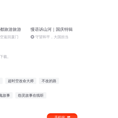
成都旅游旅游
慢语诉山河｜国庆特辑
航空返回厦门
守望和平，大国担当
包下载。
超时空改命大师
不改的路
重生西门庆
大庆皇太子
修仙改命
鬼故事
怨灵故事在线听
电台插曲故事在线听
香港宝宝故事在线听
手机端