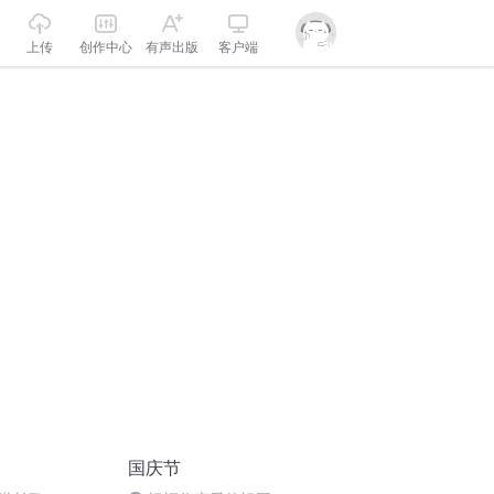
上传
创作中心
有声出版
客户端
国庆节