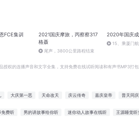
宏恩FCE集训
2021国庆摩旅，丙察察317
2020年国庆
格聂
15、乘厦门
尾声，3800公里路程结束
正品授权的连播声音和文字全集，支持免费在线试听阅读和有声书MP3打
札
大庆第一恶
天命改天
庆云传奇
嘉庆皇帝
普天同庆
庆帝国
庆元纪年
三国之改命
安庆年记事
重庆儿女
事免费听
男的讲故事给你听
迷你动人故事在线听
王源睡觉听
纸大全图片教程
听老娘讲父亲的故事
宝宝多大有耐心听故事