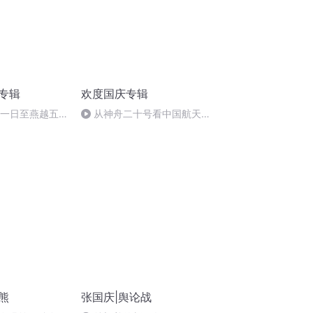
诵专辑
欢度国庆专辑
月一日至燕越五
从神舟二十号看中国航天
赋》组律18首
的“隐形实力”
熊
张国庆|舆论战