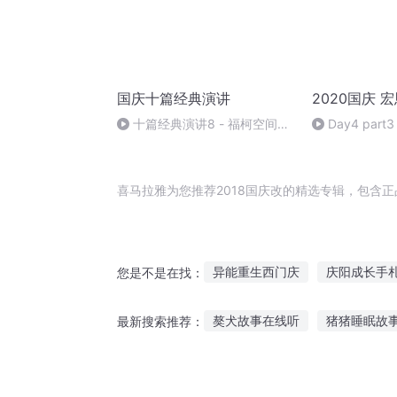
国庆十篇经典演讲
2020国庆 
十篇经典演讲8 - 福柯空间回
Day4 part3
归异托邦演讲
喜马拉雅为您推荐2018国庆改的精选专辑，包含
异能重生西门庆
庆阳成长手
您是不是在找：
末日修道重返2018
穿越之大
獒犬故事在线听
猪猪睡眠故
最新搜索推荐：
庆余年之长歌行
一人有庆
听欧阳修勤学故事
听故事折