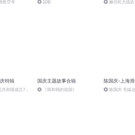
倒悬空寺
囚歌
赫尔松大战近
突的关键之战，
庆特辑
国庆主题故事合辑
陈国庆-上海
民共和国成立73
《我和我的祖国》
陈国庆 毛猛
场举行升国旗仪式