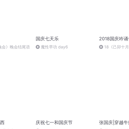
国庆七天乐
2018国庆吟
晚会》晚会结尾语
魔性早功 day6
18《己卯十
日罹狴犴有感而
文天祥 自由吟诵
西
庆祝七一和国庆节
张国庆|穿越牛