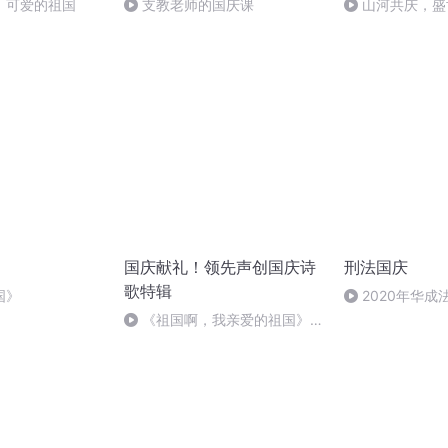
，可爱的祖国
支教老师的国庆课
山河共庆，盛
国庆献礼！领先声创国庆诗
刑法国庆
歌特辑
国》
2020年华
刑法陈 (26)
《祖国啊，我亲爱的祖国》温
婉