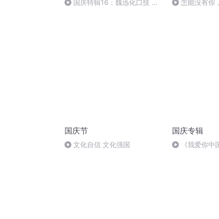
国庆特辑16：魏迅化口技 二
怎能没有你
胡 东方红+一般唱法和原生态
国庆节
国庆专辑
文化自信 文化强国
《我爱你中