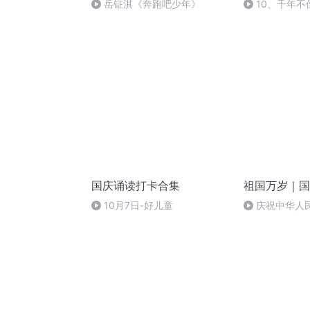
岳钲淇《奔跑吧少年》
10、千年不
国庆诵读打卡合集
祖国万岁｜国
10月7日-好儿童
庆祝中华人
周年 天安门广