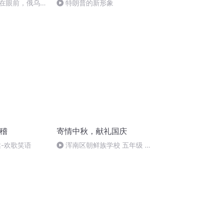
在眼前，俄乌冲
特朗普的新形象
将会如何发展？
滑稽
寄情中秋，献礼国庆
达-欢歌笑语
浑南区朝鲜族学校 五年级 孙
多永