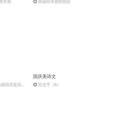
世长歌
祝福你亲爱的祖国
国庆美诗文
成法硕国庆提高班
想北平（6）