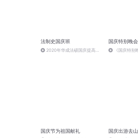
法制史国庆班
国庆特别晚会
2020年华成法硕国庆提高班
《国庆特别
法制史马志冰 (12)
国庆节为祖国献礼
国庆出游去山