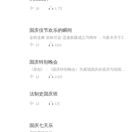
26
1.7万
国庆佳节欢乐的瞬间
金秋送爽 层林尽染 适逢新疆成立70周年 ，乌鲁木齐于2025年9月23日迎来党中央和习大大带领的慰问团。新疆各族群众欢欣鼓舞，热烈欢迎。
27
1311
国庆特别晚会
《原创》：《国庆特别晚会》为展现国庆的喜庆与祖国的深情我将以具体的场景切入从清晨升旗的庄严到街头巷尾的欢庆到历史与当下的交融，用优美的笔触传递对祖国的热爱与自豪！用诗歌和情感美文形式，歌颂祖国的繁荣富强，祝人民幸福安康！
12
2.9万
法制史国庆班
12
1万
国庆七天乐