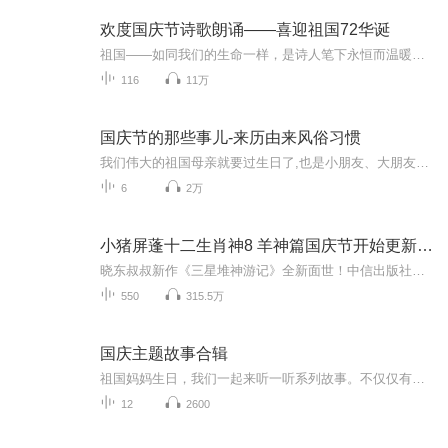
欢度国庆节诗歌朗诵——喜迎祖国72华诞
祖国——如同我们的生命一样，是诗人笔下永恒而温暖的主题。在祖国72周年华诞来临之际，特创建这个诗歌朗诵专辑，诵读经典爱国篇章，和大家一起歌颂祖国，向国庆的献礼！祝愿伟大的祖国繁荣富强，祝愿大家国庆节快乐，度过平安快乐的黄金周假期！
116
11万
国庆节的那些事儿-来历由来风俗习惯
我们伟大的祖国母亲就要过生日了,也是小朋友、大朋友们最喜欢的“国庆小长假”或说“黄金周”还有说”国庆7天乐”的，说法真是不一而足。那么“国庆节”是怎么来的？自古以来国庆节怎么庆贺？新中国国庆节的来历，以及新中国国庆节的庆贺方式又有哪些呢？ ...
6
2万
小猪屏蓬十二生肖神8 羊神篇国庆节开始更新啦！
晓东叔叔新作《三星堆神游记》全新面世！中信出版社出版！京东当当淘宝均有售！点蓝色字收听——《小猪屏蓬爆笑日记2024》《小猪屏蓬爆笑日记2》《小猪屏蓬爆笑日记1》让你笑得喘不上气！《我进故宫当富翁——小猪屏蓬故宫财商笔记》教你成为大富翁！《小...
550
315.5万
国庆主题故事合辑
祖国妈妈生日，我们一起来听一听系列故事。不仅仅有《我的祖国》，还有红军故事，也有关于战争的故事，让大家体会到和平年代的不易。
12
2600