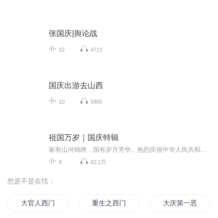
张国庆|舆论战
22
4713
国庆出游去山西
10
5805
祖国万岁｜国庆特辑
家有山河锦绣，国有岁月芳华。热烈庆祝中华人民共和国成立73周年！
6
82.1万
您是不是在找：
大官人西门庆
重生之西门庆
大庆第一恶