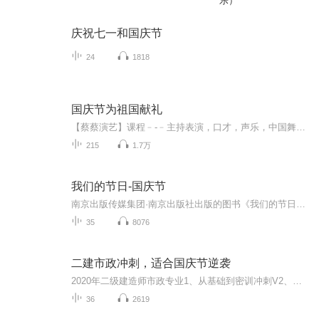
乐）
庆祝七一和国庆节
24
1818
国庆节为祖国献礼
【蔡蔡演艺】课程﹣-﹣主持表演，口才，声乐，中国舞，民族舞。独特的小舞台，专业的录音棚，每一位同学都能成为优秀的小明星。独特的教学模式，轻松上课，快乐学习！知名主持人，舞蹈家，高级教师任职授课！江南总校：河沟街42号三楼 18545856430江北分校...
215
1.7万
我们的节日-国庆节
南京出版传媒集团·南京出版社出版的图书《我们的节日》通过对中国节日文化和节日意义进行深度的挖掘，面向青少年群体构建独具特色的栏目内容，以此丰富春节、元宵节、清明节、端午节、七夕节、中秋节、重阳节等传统节日；六一节、教师节、国庆节等新兴节日的文化内涵和表现形式。促进青少年形成新的节日习俗，提升节日仪式感、认同感。音频作品由金陵朗读者联盟志愿者朗诵，南京音像出版社、金陵图书馆联合制作。
35
8076
二建市政冲刺，适合国庆节逆袭
2020年二级建造师市政专业1、从基础到密训冲刺V2、从精华课程到超压密押V3、0基础同步更新v4、持续更新到2020年考试V5、只要你跟着学让你一次稳拿证V6、渠道超压压题，超压三页纸等独家绝密压题!
36
2619