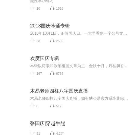
魔性早功练习
10
1518
2018国庆吟诵专辑
2018年10月1日，正值国庆日。一大早看到一个公号文章，正是文天祥的《己卯十月一日至燕越五日罹狴犴有感而赋》。当然，彼十一非当今的十一。不过数字的巧合还是让人感触，今天拿来读一读，体味一番历史英杰的民族情怀，恰也当时。 根据诗题来看，这组诗是写于十月一日至十月五日之间，是文天祥被俘之后所作，这些诗作不仅有凛凛正气，更也能看的到他百端交集的复杂情感。另一首于右任先生的《望大陆》，微信公号有称《望乡》，一句“山之上国之殇”荡气回肠，一并兴起拿来读了一读。仓促间多有瑕疵...
38
2592
欢度国庆专辑
本辑以诗歌和歌颂祖国文章为主，金秋十月，丹桂飘香，在这个充满丰收喜悦的季节里，我们满怀激动和自豪，迎来了中华人民共和国76周年华诞。这不仅是一个庄重的纪念日，更是全体中华儿女共同欢庆的盛大的节日，承载着深厚的民族情感和历史意义.
167
6788
木易老师四柱八字国庆直播
木易老师四柱八字国庆直播，如有缺少是官方系统删除，后期发现会补上，记得收藏关注
8
517
张国庆|穿越牛熊
91
4.2万