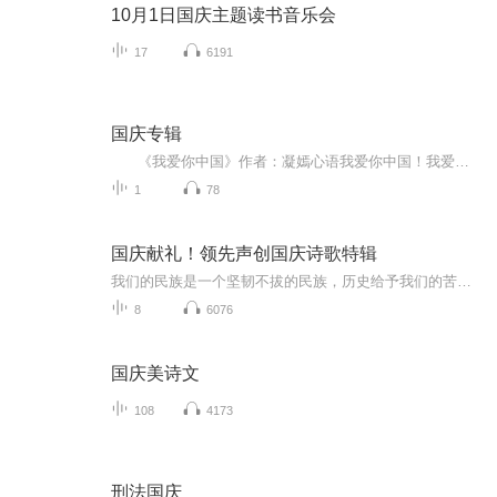
10月1日国庆主题读书音乐会
17
6191
国庆专辑
《我爱你中国》作者：凝嫣心语我爱你中国！我爱你春天蓬勃的秧苗；我爱你秋日金黄的硕果。我爱你中国！我爱你青松气质，我爱你红梅品格！我爱你家乡的甜蔗好像乳汁滋润着我的心窝。我爱你中国，我要把最美的歌儿献给你，我的母亲我的祖国。我爱你中国，我爱...
1
78
国庆献礼！领先声创国庆诗歌特辑
我们的民族是一个坚韧不拔的民族，历史给予我们的苦难都变成了闪着金光的勋章！我们的国家是一个龙腾虎跃的国家，那条巨龙正以不可阻挡之势崛起于神奇的东方！------------------------------------------------值此祖国70周年华诞之际，领先声创以诗歌向祖国献礼！用我们的声音、用我们的热血、用我们的灵魂诵读经典爱国篇章，歌颂我们的祖国！永远繁荣富强！
8
6076
国庆美诗文
108
4173
刑法国庆