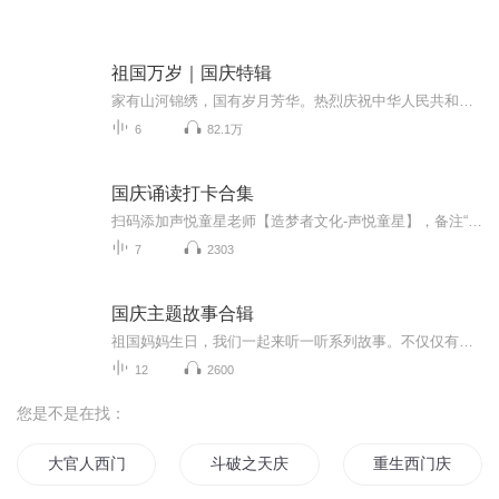
祖国万岁｜国庆特辑
家有山河锦绣，国有岁月芳华。热烈庆祝中华人民共和国成立73周年！
6
82.1万
国庆诵读打卡合集
扫码添加声悦童星老师【造梦者文化-声悦童星】，备注“诵读打卡”报名，已添加好友的，直接发送“诵读打卡”报名，报名成功后进入社群。
7
2303
国庆主题故事合辑
祖国妈妈生日，我们一起来听一听系列故事。不仅仅有《我的祖国》，还有红军故事，也有关于战争的故事，让大家体会到和平年代的不易。
12
2600
您是不是在找：
大官人西门庆
斗破之天庆焰火
重生西门庆