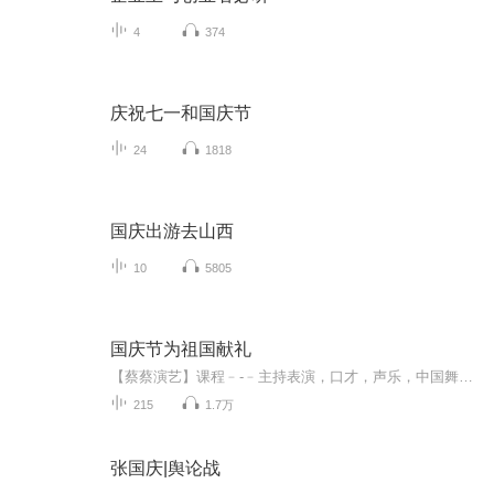
4
374
庆祝七一和国庆节
24
1818
国庆出游去山西
10
5805
国庆节为祖国献礼
【蔡蔡演艺】课程﹣-﹣主持表演，口才，声乐，中国舞，民族舞。独特的小舞台，专业的录音棚，每一位同学都能成为优秀的小明星。独特的教学模式，轻松上课，快乐学习！知名主持人，舞蹈家，高级教师任职授课！江南总校：河沟街42号三楼 18545856430江北分校...
215
1.7万
张国庆|舆论战