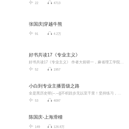
22
4713
张国庆|穿越牛熊
91
4.2万
好书共读17《专业主义》
好书共读17《专业主义》 作者大前研一，麻省理工学院博士。曾任麦肯锡日本分公司董事长，斯坦福大学客座教授。“全球五位管理大师”之一，“日本战略之父”。本书重点阐释真正的专家必须具备的四种能力：先见能力、构思能力、讨论的能力、适应矛盾的能力...
52
1957
小白到专业主播晋级之路
全是黑历史呀(─.─|||不积跬步无以至千里！坚持练习，走好声音之路的每一步！期待有幸做你有声路上的小伙伴，我们彼此陪伴，一起进步和成长吧！加油↖(^ω^)↗
53
4097
陈国庆-上海滑稽
149
126.8万