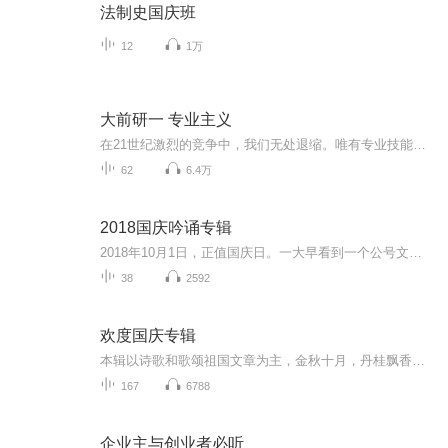
法制史国庆班
12
1万
大前研一 专业主义
在21世纪激烈的竞争中，我们无处退缩。唯有专业技能和职业素质兼备的专家才能在全球化经济社会站稳脚跟。大前研一为我们清晰地阐述了国际化专业人才必备的四种能力。这对于个人、企业乃至国家的发展具有很好的指导意义。
62
6.4万
2018国庆吟诵专辑
2018年10月1日，正值国庆日。一大早看到一个公号文章，正是文天祥的《己卯十月一日至燕越五日罹狴犴有感而赋》。当然，彼十一非当今的十一。不过数字的巧合还是让人感触，今天拿来读一读，体味一番历史英杰的民族情怀，恰也当时。 根据诗题来看，这组诗是写于十月一日至十月五日之间，是文天祥被俘之后所作，这些诗作不仅有凛凛正气，更也能看的到他百端交集的复杂情感。另一首于右任先生的《望大陆》，微信公号有称《望乡》，一句“山之上国之殇”荡气回肠，一并兴起拿来读了一读。仓促间多有瑕疵...
38
2592
欢度国庆专辑
本辑以诗歌和歌颂祖国文章为主，金秋十月，丹桂飘香，在这个充满丰收喜悦的季节里，我们满怀激动和自豪，迎来了中华人民共和国76周年华诞。这不仅是一个庄重的纪念日，更是全体中华儿女共同欢庆的盛大的节日，承载着深厚的民族情感和历史意义.
167
6788
企业主与创业者必听