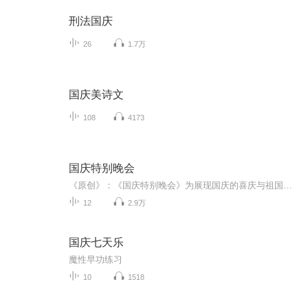
刑法国庆
26
1.7万
国庆美诗文
108
4173
国庆特别晚会
《原创》：《国庆特别晚会》为展现国庆的喜庆与祖国的深情我将以具体的场景切入从清晨升旗的庄严到街头巷尾的欢庆到历史与当下的交融，用优美的笔触传递对祖国的热爱与自豪！用诗歌和情感美文形式，歌颂祖国的繁荣富强，祝人民幸福安康！
12
2.9万
国庆七天乐
魔性早功练习
10
1518