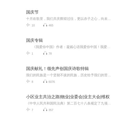
国庆节
十月欢歌里，我们共庆辉煌过往，更以赤子之心，向未来书写滚烫的誓言——这盛世，值得我们以热爱相拥。
10
465
国庆专辑
《我爱你中国》作者：凝嫣心语我爱你中国！我爱你春天蓬勃的秧苗；我爱你秋日金黄的硕果。我爱你中国！我爱你青松气质，我爱你红梅品格！我爱你家乡的甜蔗好像乳汁滋润着我的心窝。我爱你中国，我要把最美的歌儿献给你，我的母亲我的祖国。我爱你中国，我爱...
1
78
国庆献礼！领先声创国庆诗歌特辑
我们的民族是一个坚韧不拔的民族，历史给予我们的苦难都变成了闪着金光的勋章！我们的国家是一个龙腾虎跃的国家，那条巨龙正以不可阻挡之势崛起于神奇的东方！------------------------------------------------值此祖国70周年华诞之际，领先声创以诗歌向祖国献礼！用我们的声音、用我们的热血、用我们的灵魂诵读经典爱国篇章，歌颂我们的祖国！永远繁荣富强！
8
6076
小区业主共治之路|物业|业委会|业主大会|维权
《中华人民共和国民法典》第二百七十八条规定了九项由业主共同决定的事项，并明确决定形成的条件与方式。然而，我们国家大部分业主对此权利或不屑使用，或不愿使用，或想着别人帮他使用，自己搭个车啥的。也有一部分业主也许觉得金钱是万能的，认为只要多...
7
357