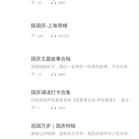
10
5805
陈国庆-上海滑稽
149
126.8万
国庆主题故事合辑
祖国妈妈生日，我们一起来听一听系列故事。不仅仅有《我的祖国》，还有红军故事，也有关于战争的故事，让大家体会到和平年代的不易。
12
2600
国庆诵读打卡合集
扫码添加声悦童星老师【造梦者文化-声悦童星】，备注“诵读打卡”报名，已添加好友的，直接发送“诵读打卡”报名，报名成功后进入社群。
7
2303
祖国万岁｜国庆特辑
家有山河锦绣，国有岁月芳华。热烈庆祝中华人民共和国成立73周年！