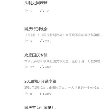
法制史国庆班
12
1万
国庆特别晚会
《原创》：《国庆特别晚会》为展现国庆的喜庆与祖国的深情我将以具体的场景切入从清晨升旗的庄严到街头巷尾的欢庆到历史与当下的交融，用优美的笔触传递对祖国的热爱与自豪！用诗歌和情感美文形式，歌颂祖国的繁荣富强，祝人民幸福安康！
12
2.9万
欢度国庆专辑
本辑以诗歌和歌颂祖国文章为主，金秋十月，丹桂飘香，在这个充满丰收喜悦的季节里，我们满怀激动和自豪，迎来了中华人民共和国76周年华诞。这不仅是一个庄重的纪念日，更是全体中华儿女共同欢庆的盛大的节日，承载着深厚的民族情感和历史意义.
167
6788
2018国庆吟诵专辑
2018年10月1日，正值国庆日。一大早看到一个公号文章，正是文天祥的《己卯十月一日至燕越五日罹狴犴有感而赋》。当然，彼十一非当今的十一。不过数字的巧合还是让人感触，今天拿来读一读，体味一番历史英杰的民族情怀，恰也当时。 根据诗题来看，这组诗是写于十月一日至十月五日之间，是文天祥被俘之后所作，这些诗作不仅有凛凛正气，更也能看的到他百端交集的复杂情感。另一首于右任先生的《望大陆》，微信公号有称《望乡》，一句“山之上国之殇”荡气回肠，一并兴起拿来读了一读。仓促间多有瑕疵...
38
2592
国庆节为祖国献礼