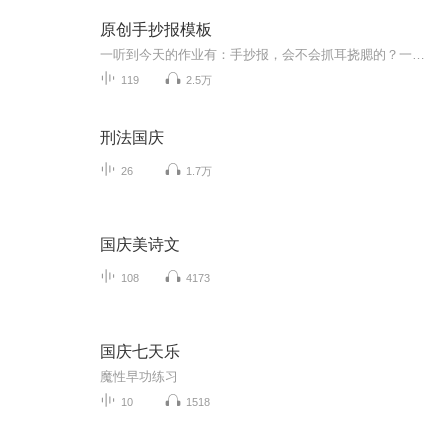
原创手抄报模板
一听到今天的作业有：手抄报，会不会抓耳挠腮的？一起来看看，总有您需要的模板在这里。
119
2.5万
刑法国庆
26
1.7万
国庆美诗文
108
4173
国庆七天乐
魔性早功练习
10
1518