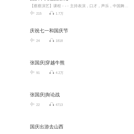
【蔡蔡演艺】课程﹣-﹣主持表演，口才，声乐，中国舞，民族舞。独特的小舞台，专业的录音棚，每一位同学都能成为优秀的小明星。独特的教学模式，轻松上课，快乐学习！知名主持人，舞蹈家，高级教师任职授课！江南总校：河沟街42号三楼 18545856430江北分校...
215
1.7万
庆祝七一和国庆节
24
1818
张国庆|穿越牛熊
91
4.2万
张国庆|舆论战
22
4713
国庆出游去山西