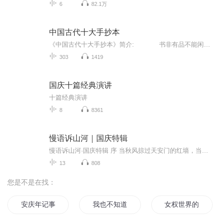
6
82.1万
中国古代十大手抄本
《中国古代十大手抄本》简介: 书非有品不能闲，人不痴情枉少年； 书非抄难尽其妙，檀不焚不知其香。 中国古代十大手抄本，是中国古代文学作品中，一批未刊刻印行于世，仅以抄本形式流传于民间的话本、小说。它们开启了宋元话...
303
1419
国庆十篇经典演讲
十篇经典演讲
8
8361
慢语诉山河｜国庆特辑
慢语诉山河·国庆特辑 序 当秋风掠过天安门的红墙，当桂香漫过万里长江的碧波，我总愿慢下脚步，以声为笔，轻轻描摹这山河的模样。 不必追赶喧嚣的潮，也无需堆砌华丽的词——这一辑里，每一段朗诵都是心底的低语：是对着塞北草原的星子说“国泰”，是向着...
13
808
您是不是在找：
安庆年记事
我也不知道写了什么
女权世界的文抄公