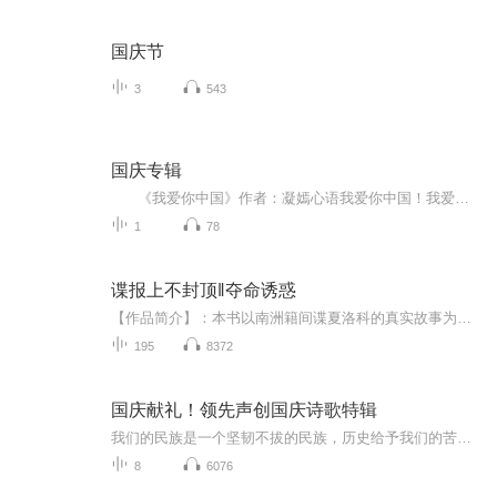
国庆节
3
543
国庆专辑
《我爱你中国》作者：凝嫣心语我爱你中国！我爱你春天蓬勃的秧苗；我爱你秋日金黄的硕果。我爱你中国！我爱你青松气质，我爱你红梅品格！我爱你家乡的甜蔗好像乳汁滋润着我的心窝。我爱你中国，我要把最美的歌儿献给你，我的母亲我的祖国。我爱你中国，我爱...
1
78
谍报上不封顶‖夺命诱惑
【作品简介】：本书以南洲籍间谍夏洛科的真实故事为蓝本，揭露其从“爱国学者”到叛国者的堕落轨迹。作品通过其笔下虚构间谍“夏洛科”的双面人生，暗喻作者自身如何被致命弱点吞噬——对西方价值观的盲目崇拜与对母国文化的深层自卑，最终将其推向深渊。...
195
8372
国庆献礼！领先声创国庆诗歌特辑
我们的民族是一个坚韧不拔的民族，历史给予我们的苦难都变成了闪着金光的勋章！我们的国家是一个龙腾虎跃的国家，那条巨龙正以不可阻挡之势崛起于神奇的东方！------------------------------------------------值此祖国70周年华诞之际，领先声创以诗歌向祖国献礼！用我们的声音、用我们的热血、用我们的灵魂诵读经典爱国篇章，歌颂我们的祖国！永远繁荣富强！
8
6076