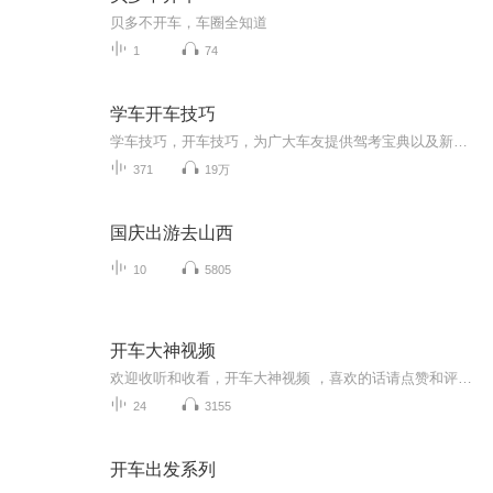
贝多不开车，车圈全知道
1
74
学车开车技巧
学车技巧，开车技巧，为广大车友提供驾考宝典以及新手上路各种开车技巧。众车友交流驾驶技巧的第一站，生活中的用车指南！
371
19万
国庆出游去山西
10
5805
开车大神视频
欢迎收听和收看，开车大神视频 ，喜欢的话请点赞和评论和点赞和关注
24
3155
开车出发系列