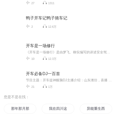
27
1311
鸭子开车记鸭子骑车记
2
12.6万
开车是一场修行
《开车是一场修行》是由梦飞、柳实编写的讲述安全驾驶的智慧的一本书，这本书讲述了很多开车的经验和方法，它是老驾驶员在多年驾驶过程中经验的总结和知识的积累，对于当今社会的驾驶员朋友而言，是一部交通法规之外的行车准则，并且更加贴近于日常生活的...
10
12.3万
开车必备DJ一百首
节目主题：开车提神醒脑DJ主播介绍：山东潍坊，喜播 洪业主播寄语：开车路上不孤单更新频率：每日一更，敬请期待
21
1万
您是不是在找：
那年那月那时节
我在四川这四年
异能重生西门庆