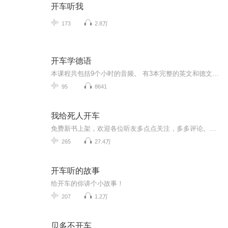
开车听我
173
2.8万
开车学德语
本课程共包括9个小时的音频。 有3本完整的英文和德文文本。 包括3个级别。 等级1：关键词，数字，短语，句子结构和基本语法介绍。 等级2：更具挑战性的词汇，额外的语法和有针对性的句子，旨在帮助您理解和交流的能力。 3级：扩大词汇量，高级语法和更详细的句子，以扩大你的会话技能
95
8641
我给死人开车
免费新书上架，欢迎各位听友多点点关注，多多评论。相信我们可以成为更好的朋友
265
27.4万
开车听的故事
给开车的你讲个小故事！
207
1.2万
贝多不开车