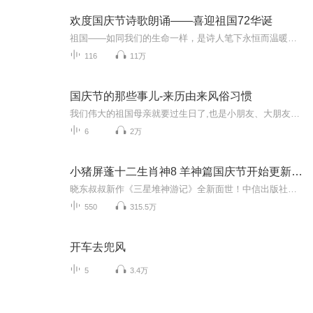
欢度国庆节诗歌朗诵——喜迎祖国72华诞
祖国——如同我们的生命一样，是诗人笔下永恒而温暖的主题。在祖国72周年华诞来临之际，特创建这个诗歌朗诵专辑，诵读经典爱国篇章，和大家一起歌颂祖国，向国庆的献礼！祝愿伟大的祖国繁荣富强，祝愿大家国庆节快乐，度过平安快乐的黄金周假期！
116
11万
国庆节的那些事儿-来历由来风俗习惯
我们伟大的祖国母亲就要过生日了,也是小朋友、大朋友们最喜欢的“国庆小长假”或说“黄金周”还有说”国庆7天乐”的，说法真是不一而足。那么“国庆节”是怎么来的？自古以来国庆节怎么庆贺？新中国国庆节的来历，以及新中国国庆节的庆贺方式又有哪些呢？ ...
6
2万
小猪屏蓬十二生肖神8 羊神篇国庆节开始更新啦！
晓东叔叔新作《三星堆神游记》全新面世！中信出版社出版！京东当当淘宝均有售！点蓝色字收听——《小猪屏蓬爆笑日记2024》《小猪屏蓬爆笑日记2》《小猪屏蓬爆笑日记1》让你笑得喘不上气！《我进故宫当富翁——小猪屏蓬故宫财商笔记》教你成为大富翁！《小...
550
315.5万
开车去兜风
5
3.4万