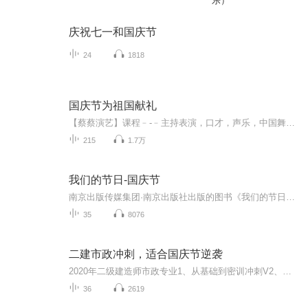
乐）
庆祝七一和国庆节
24
1818
国庆节为祖国献礼
【蔡蔡演艺】课程﹣-﹣主持表演，口才，声乐，中国舞，民族舞。独特的小舞台，专业的录音棚，每一位同学都能成为优秀的小明星。独特的教学模式，轻松上课，快乐学习！知名主持人，舞蹈家，高级教师任职授课！江南总校：河沟街42号三楼 18545856430江北分校...
215
1.7万
我们的节日-国庆节
南京出版传媒集团·南京出版社出版的图书《我们的节日》通过对中国节日文化和节日意义进行深度的挖掘，面向青少年群体构建独具特色的栏目内容，以此丰富春节、元宵节、清明节、端午节、七夕节、中秋节、重阳节等传统节日；六一节、教师节、国庆节等新兴节日的文化内涵和表现形式。促进青少年形成新的节日习俗，提升节日仪式感、认同感。音频作品由金陵朗读者联盟志愿者朗诵，南京音像出版社、金陵图书馆联合制作。
35
8076
二建市政冲刺，适合国庆节逆袭
2020年二级建造师市政专业1、从基础到密训冲刺V2、从精华课程到超压密押V3、0基础同步更新v4、持续更新到2020年考试V5、只要你跟着学让你一次稳拿证V6、渠道超压压题，超压三页纸等独家绝密压题!
36
2619