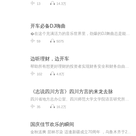
13
14.3万
开车必备DJ嗨曲
�在这个充满活力的音乐世界里，劲爆的DJ舞曲总是能瞬间点燃我们的激情，让身体不由自主地跟着节奏摇摆起来� 今天，就为大家带来十首顶级劲爆DJ舞曲，准备好你的耳朵，一起狂欢吧。
59
5075
边听理财，边开车
帮助所有想更好理财的投资者实现财务安全和财务自由，演绎财富之路，畅享幸福人生！
102
4.8万
《志说四川方言》四川方言的来龙去脉
四川省地方志办公室、四川师范大学文学院语言研究所、成都故事广播FM88.2倾力制作方言文化传承专题节目----《志说四川方言》，带你回望四川方言千年发展历史，在鲜活接地气的四川方言中感受天府文化独特的魅力...
35
16.2万
国庆佳节欢乐的瞬间
金秋送爽 层林尽染 适逢新疆成立70周年 ，乌鲁木齐于2025年9月23日迎来党中央和习大大带领的慰问团。新疆各族群众欢欣鼓舞，热烈欢迎。