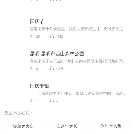
国庆节
喜迎国庆十月欢歌里，我们共庆辉煌过往，更以赤子之心，向未来书写滚烫的誓言——这盛世，值得我们以热爱相拥。
20
4542
昆明-昆明市西山森林公园
音频来源于链景旅行 地址 云南省昆明市西郊滇池畔 票价描述 40 开放时间 08:00~18:30 乘车信息 交通信息：1、云南民族村附近可乘高空缆车直达西山龙门，单程票价35元/人 2、可从梁家河乘坐6路公共汽车每8分钟一班，每日6:30-19:002、菊花村5路车场乘51路公...
9
3.3万
国庆专辑
《我爱你中国》作者：凝嫣心语我爱你中国！我爱你春天蓬勃的秧苗；我爱你秋日金黄的硕果。我爱你中国！我爱你青松气质，我爱你红梅品格！我爱你家乡的甜蔗好像乳汁滋润着我的心窝。我爱你中国，我要把最美的歌儿献给你，我的母亲我的祖国。我爱你中国，我爱...
1
78
您是不是在找：
穿越之大庆帝国
庆余年之长歌行
你的时光我的城池