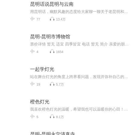
昆明话说昆明与云南
用昆明话，幽默风趣的态度给大家聊一聊关于老昆明和云南的各类故事。这些故事有正历史、有野史、有神话故事、有民间传说。说这些故事只是为了让大家更了解我们所居住的这一座古老且年轻的城市，以及我所热爱的家乡。焦糖我呀，比较懒……随缘式更新，节目...
77
13.4万
昆明-昆明市博物馆
票价详情 暂无 适宜 四季皆宜 电话 暂无 简介 亲爱的朋友，今天咱们要参观的是昆明市博物馆，我们都知道，博物馆是很多人喜欢去的地方，到了博物馆可以让我们感受到很多历史的气息，还能学到很多的知识，接下来一起走进馆内参观游览吧。昆明市博物馆位于昆...
4
1654
一起学灯光
站在舞台灯光的角度上跨界看问题，发现并弥补自己的差距。关注微信订阅号“一起学灯光”，收听LS的有声读物。
19
5.7万
橙色灯光
我喜欢橙色灯光的温暖，希望我也可以温暖你的心田！出品：士兵小站音乐台/主编/美工/文案/剪辑：子恒/监制：浩然/外宣：向南/播音：绵延/听友互动群：277072910/电台招聘群：277072003/只有你想不到的，没有你听不到的，士兵小站，你我的心灵驿站。
5
8.1万
昆明-昆明永宁清真寺