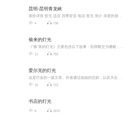
昆明-昆明青龙峡
票价详情 暂无 适宜 四季皆宜 电话 暂无 简介 亲爱的朋友，您知道吗？在昆明的民间流传着这么一句话：“上有盘龙寺，下有青龙寺；盘龙绕盘，青龙愿”的传说。那么咱们今天要参观的就是闻名遐迩的青龙峡了。青龙既是地名，因峡而成名，早在五百多年前就享有...
4
736
偷来的灯光
《“偷”来的灯光》主要包含以下故事：割席断交为哪般；勇者敢于迈出第一步；范仲淹封金不纳；天下无双，孝子黄香；“偷”来的灯光；水滴石穿，坚持的力量；晏子机智应楚王；正直清廉的父与子；王徽之欲替弟折寿；晏婴巧改坏风气；祁黄羊大公无私。每一个...
11
792
爱尔克的灯光
这是巴金的一篇文章。作者通过姐姐的悲剧，以及关在家这个小圈子里而发生的许多悲剧，揭示了封建家庭对年轻心灵的囚禁和摧残。
10
722
书店的灯光
6
2675