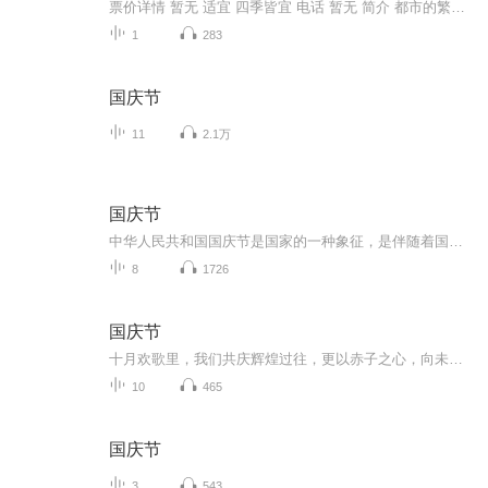
票价详情 暂无 适宜 四季皆宜 电话 暂无 简介 都市的繁华，山庄的繁花，亲爱的游客朋友您好，欢迎来到美丽的小七十郎山庄参观游览。关于昆明小七十郎山庄，民间相传这样一个故事：盛唐年间，唐皇赐婚大理南诏国。南昭王在昆明建拓东城以迎娶唐朝公主。数十...
1
283
国庆节
11
2.1万
国庆节
中华人民共和国国庆节是国家的一种象征，是伴随着国家的出现而出现的。让我们用诗歌朗诵歌颂祖国的繁荣富强，国泰民安。
8
1726
国庆节
十月欢歌里，我们共庆辉煌过往，更以赤子之心，向未来书写滚烫的誓言——这盛世，值得我们以热爱相拥。
10
465
国庆节
3
543