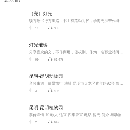
选100首）
（完）灯光
读万卷书行万里路，书山有路勤为径，学海无涯苦作舟。让我们一起来《灯光》这本书里体会一下故事的不同和结局……
11
305
灯光璀璨
分享喜欢的文，不作商用，侵权删。作为一名职业站哥，闪哥莫得感情。舞台上再光鲜亮丽的爱豆，于他而言，都不过是圈钱的工具。直到他遇见了那个小屁孩儿。扯淡向童话文，勿带入现实，勿深究，么么哒
99
61.4万
昆明-昆明动物园
音频来源于链景旅行 地址 昆明市盘龙区青年路92号 票价描述 门市价：15元 开放时间 8:00-18:00 乘车信息 暂无
3
495
昆明-昆明植物园
票价详情 10元/人 适宜 四季皆宜 电话 暂无 简介 与动物一样，植物也是人类最好的朋友，亲爱的朋友，今天我们就一起走进昆明植物园吧。昆明植物园始建于1938年，与古树参天的黑龙潭公园组成了一个著名的风景旅游区，是一个集科研、科普、旅游和教学实习为...
2
647