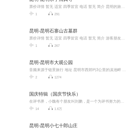
票价详情 暂无 适宜 四季皆宜 电话 暂无 简介 昆明的旅游景点非常多，昆明的西山犹如睡美人般静卧与滇池之上，大观楼上的长联，述写出五百里滇池的波澜壮阔，金殿里陈圆圆的雕像屹立于湖心，历经百年沧桑风雨，物是人非，徒留一句“冲冠一怒为红颜”的感叹...
1
291
昆明-昆明石寨山古墓群
票价详情 暂无 适宜 四季皆宜 电话 暂无 简介 游客朋友您好，欢迎来到昆明石寨山古墓群。古墓是人生终止时最后的定格，也是储存墓主生活时代的若干文化信息的府库。叠叠累累的古代墓葬屡经沧桑变故，体现着历史的变迁。您知道吗？距今2000多年前，在滇池沿...
1
267
昆明-昆明市大观公园
音频来源于链景旅行 地址 昆明市西郊约3公里的滇池畔 票价描述 登大观楼额外加收2元。人要70周岁以上（凭身份证）或者有老年卡才可以免票。 开放时间 8:00-17:00 乘车信息 市区乘坐4、22、54、52、100路公车可到；市区内乘出租车，大约15元左右
2
1274
国庆特辑（国庆节快乐）
在评书界，小魏有个朋友叫刘鹏，是一个为评书努力的小伙子。在2021年国庆期间，他想弄个特辑，便烦劳我给他录个爱国题材的评书小段儿。这种事情，不是特殊情况，小魏一般不会拒绝，也就给其录了一个《鲁迅踢鬼》，等他传完，我再传到我的专辑里。另外，小...
14
1.6万
昆明-昆明小七十郎山庄