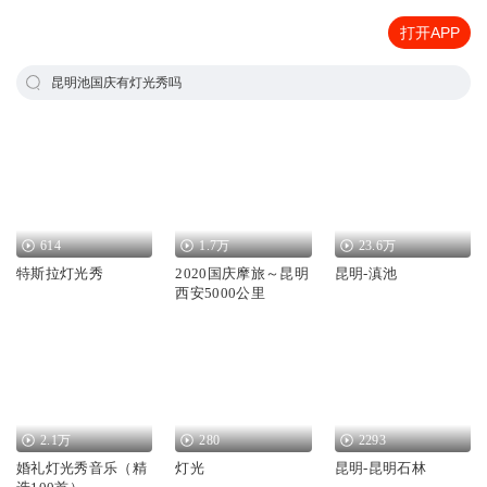
打开APP
昆明池国庆有灯光秀吗
614
1.7万
23.6万
特斯拉灯光秀
2020国庆摩旅～昆明
昆明-滇池
西安5000公里
2.1万
280
2293
婚礼灯光秀音乐（精
灯光
昆明-昆明石林