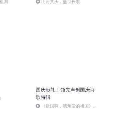
祖国
山河共庆，盛世长歌
国庆献礼！领先声创国庆诗
歌特辑
》
《祖国啊，我亲爱的祖国》温
婉