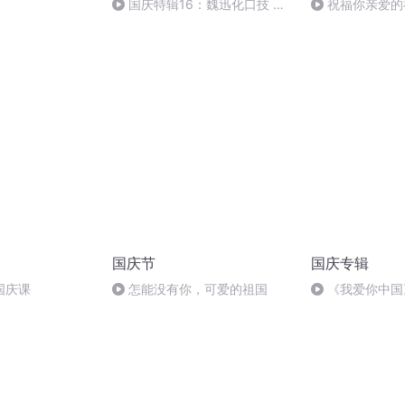
国庆特辑16：魏迅化口技 二
祝福你亲爱的
胡 东方红+一般唱法和原生态
国庆节
国庆专辑
国庆课
怎能没有你，可爱的祖国
《我爱你中国