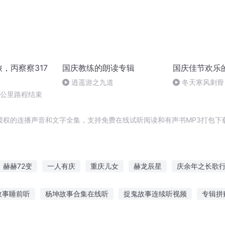
旅，丙察察317
国庆教练的朗读专辑
国庆佳节欢乐
逍遥游之九道
冬天寒风刺骨
暖的春天
0公里路程结束
授权的连播声音和文字全集，支持免费在线试听阅读和有声书MP3打包下
赫赫72变
一人有庆
重庆儿女
赫龙辰星
庆余年之长歌
清穿之我是赫舍里
嘉庆皇帝
简兮赫连城
大庆第一恶
赫连
故事睡前听
杨坤故事合集在线听
捉鬼故事连续听视频
专辑拼
于听战疫的故事
绿头鸭恐怖故事在线听
耳蜗故事书成年人听故事