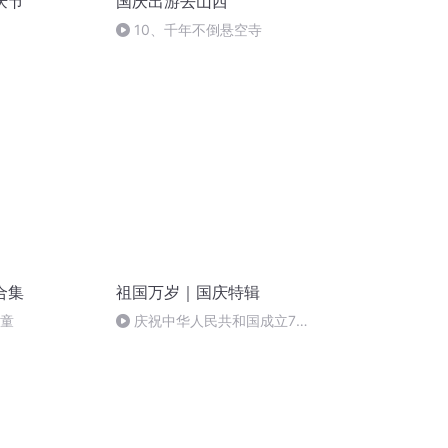
庆节
国庆出游去山西
10、千年不倒悬空寺
合集
祖国万岁｜国庆特辑
儿童
庆祝中华人民共和国成立73
周年 天安门广场举行升国旗仪式