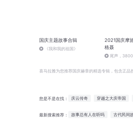
国庆主题故事合辑
2021国庆摩
格聂
《我和我的祖国》
尾声，380
喜马拉雅为您推荐国庆赫章的精选专辑，包含正品
庆云传奇
穿越之大庆帝国
您是不是在找：
大庆皇太子
赫炎之下始
故事总有人在听吗
古代民间
最新搜索推荐：
双胜刀之赫赫威名
赫连长箭
三岁宝宝故事睡前听故事
关