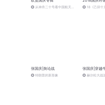
欢度国庆专辑
2018国庆吟
从神舟二十号看中国航天
18《己卯
的“隐形实力”
日罹狴犴有感而
文天祥 自由吟
张国庆|舆论战
张国庆|穿越
特朗普的新形象
赫尔松大战
突的关键之战