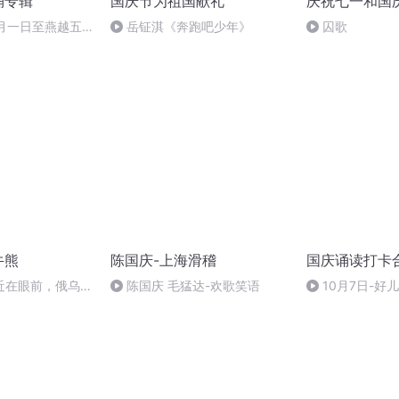
诵专辑
国庆节为祖国献礼
庆祝七一和国
十月一日至燕越五
岳钲淇《奔跑吧少年》
囚歌
赋》组律18首
诵
牛熊
陈国庆-上海滑稽
国庆诵读打卡
近在眼前，俄乌冲
陈国庆 毛猛达-欢歌笑语
10月7日-好
，将会如何发展？