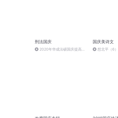
刑法国庆
国庆美诗文
2020年华成法硕国庆提高班
想北平（6
刑法陈 (26)