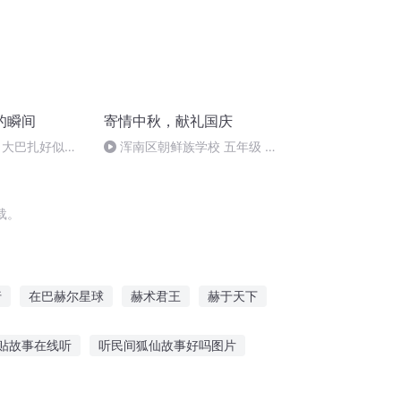
的瞬间
寄情中秋，献礼国庆
 大巴扎好似温
浑南区朝鲜族学校 五年级 孙
多永
载。
行
在巴赫尔星球
赫术君王
赫于天下
云凉
跑男之天才赫赫
贴故事在线听
听民间狐仙故事好吗图片
芭蕉讲故事鬼故事在线听