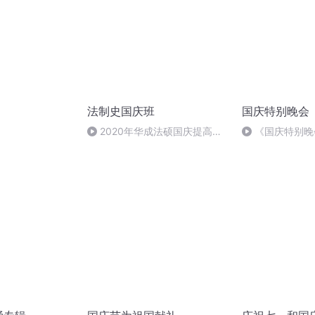
法制史国庆班
国庆特别晚会
）
2020年华成法硕国庆提高班
《国庆特别晚
法制史马志冰 (12)