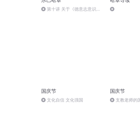
尔巴哈章
哈章导读
第十讲 关于《德意志意识形
态》的世纪之争为何至今无法结
束
国庆节
国庆节
文化自信 文化强国
支教老师的