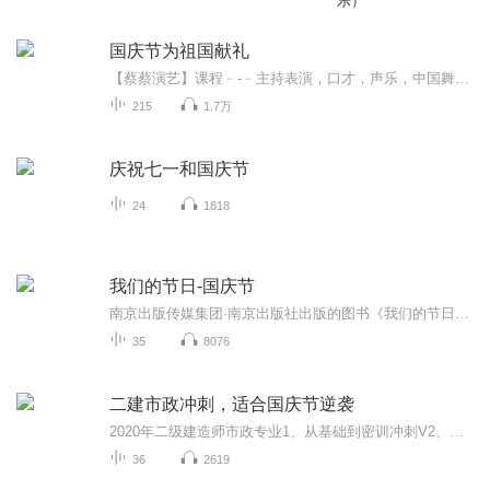
乐）
国庆节为祖国献礼
【蔡蔡演艺】课程﹣-﹣主持表演，口才，声乐，中国舞，民族舞。独特的小舞台，专业的录音棚，每一位同学都能成为优秀的小明星。独特的教学模式，轻松上课，快乐学习！知名主持人，舞蹈家，高级教师任职授课！江南总校：河沟街42号三楼 18545856430江北分校...
215
1.7万
庆祝七一和国庆节
24
1818
我们的节日-国庆节
南京出版传媒集团·南京出版社出版的图书《我们的节日》通过对中国节日文化和节日意义进行深度的挖掘，面向青少年群体构建独具特色的栏目内容，以此丰富春节、元宵节、清明节、端午节、七夕节、中秋节、重阳节等传统节日；六一节、教师节、国庆节等新兴节日的文化内涵和表现形式。促进青少年形成新的节日习俗，提升节日仪式感、认同感。音频作品由金陵朗读者联盟志愿者朗诵，南京音像出版社、金陵图书馆联合制作。
35
8076
二建市政冲刺，适合国庆节逆袭
2020年二级建造师市政专业1、从基础到密训冲刺V2、从精华课程到超压密押V3、0基础同步更新v4、持续更新到2020年考试V5、只要你跟着学让你一次稳拿证V6、渠道超压压题，超压三页纸等独家绝密压题!
36
2619