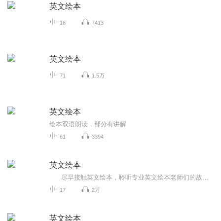
英文绘本
16
7413
英文绘本
71
1.5万
英文绘本
绘本双语朗读，部分有讲解
61
3394
英文绘本
尽早接触英文绘本，聆听专业英文绘本老师们的故事课会帮助宝宝们更轻松地学习英文。这是因为： 英语绘本以完整的故事为主体； 有逼真的插画做衬托； 原汁原味的故事录音为参照； 语境真实，句式重复。 因此...
17
2万
英文绘本