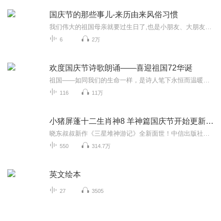
国庆节的那些事儿-来历由来风俗习惯
我们伟大的祖国母亲就要过生日了,也是小朋友、大朋友们最喜欢的“国庆小长假”或说“黄金周”还有说”国庆7天乐”的，说法真是不一而足。那么“国庆节”是怎么来的？自古以来国庆节怎么庆贺？新中国国庆节的来历，以及新中国国庆节的庆贺方式又有哪些呢？ ...
6
2万
欢度国庆节诗歌朗诵——喜迎祖国72华诞
祖国——如同我们的生命一样，是诗人笔下永恒而温暖的主题。在祖国72周年华诞来临之际，特创建这个诗歌朗诵专辑，诵读经典爱国篇章，和大家一起歌颂祖国，向国庆的献礼！祝愿伟大的祖国繁荣富强，祝愿大家国庆节快乐，度过平安快乐的黄金周假期！
116
11万
小猪屏蓬十二生肖神8 羊神篇国庆节开始更新啦！
晓东叔叔新作《三星堆神游记》全新面世！中信出版社出版！京东当当淘宝均有售！点蓝色字收听——《小猪屏蓬爆笑日记2024》《小猪屏蓬爆笑日记2》《小猪屏蓬爆笑日记1》让你笑得喘不上气！《我进故宫当富翁——小猪屏蓬故宫财商笔记》教你成为大富翁！《小...
550
314.7万
英文绘本
27
3505