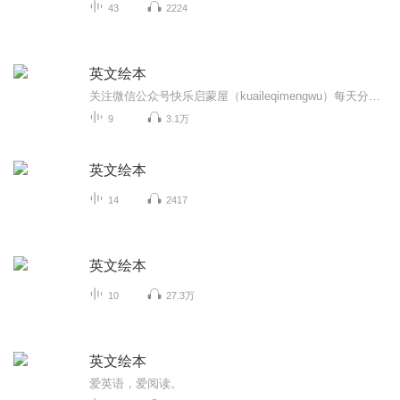
43
2224
英文绘本
关注微信公众号快乐启蒙屋（kuaileqimengwu）每天分享精彩文章,并有超多视频，音频，电子绘本等电子资源分享。加入中英文绘本阅读交流群 391629699 与众多爸爸妈妈们交流育儿经验，阅读体验。
9
3.1万
英文绘本
14
2417
英文绘本
10
27.3万
英文绘本
爱英语，爱阅读。