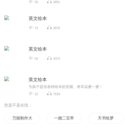
30
3851
英文绘本
73
3976
英文绘本
54
3373
英文绘本
为孩子提供各种绘本的音频，将耳朵磨一磨！
22
7919
您是不是在找：
万能制作大师
一婚二宝帝少宠妻无节制
天书绘梦