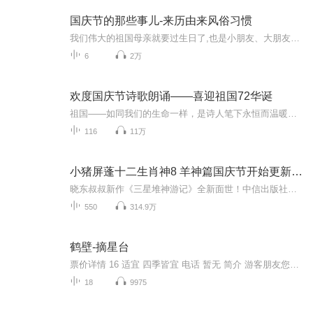
国庆节的那些事儿-来历由来风俗习惯
我们伟大的祖国母亲就要过生日了,也是小朋友、大朋友们最喜欢的“国庆小长假”或说“黄金周”还有说”国庆7天乐”的，说法真是不一而足。那么“国庆节”是怎么来的？自古以来国庆节怎么庆贺？新中国国庆节的来历，以及新中国国庆节的庆贺方式又有哪些呢？ ...
6
2万
欢度国庆节诗歌朗诵——喜迎祖国72华诞
祖国——如同我们的生命一样，是诗人笔下永恒而温暖的主题。在祖国72周年华诞来临之际，特创建这个诗歌朗诵专辑，诵读经典爱国篇章，和大家一起歌颂祖国，向国庆的献礼！祝愿伟大的祖国繁荣富强，祝愿大家国庆节快乐，度过平安快乐的黄金周假期！
116
11万
小猪屏蓬十二生肖神8 羊神篇国庆节开始更新啦！
晓东叔叔新作《三星堆神游记》全新面世！中信出版社出版！京东当当淘宝均有售！点蓝色字收听——《小猪屏蓬爆笑日记2024》《小猪屏蓬爆笑日记2》《小猪屏蓬爆笑日记1》让你笑得喘不上气！《我进故宫当富翁——小猪屏蓬故宫财商笔记》教你成为大富翁！《小...
550
314.9万
鹤壁-摘星台
票价详情 16 适宜 四季皆宜 电话 暂无 简介 游客朋友您好，您现在所在的位置就是朝歌古城。朝歌古城也就是淇县，又称沬[mèi]邑，殷纣王时易名为朝歌，取“喜迎朝阳，高歌黎明”之意。朝歌古城是殷商时代四个帝王的都城，3000多年前就是中国乃至世界历史上...
18
9975