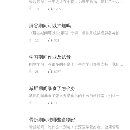
缘起甚深！一年之计在于春，为来年祈福：腊月二十八至正月初七，直播间：吉祥经与药师经连诵。为新的一年祈福：愿国泰民安，国基巩固，治道遐昌，法运昌隆，消灾免难，吉祥如意！（佛经恭诵：水月居士。直播间诵读。）
10
1255
辟谷期间可以抽烟吗
《辟谷期间可以抽烟吗》专辑，带你系统搞懂辟谷与抽烟那点事儿！10个免费音频，从基础到进阶，10个角度深扒辟谷期抽烟的利弊。付费音频《辟谷期间可以抽烟吗》，10篇精华文章，深度剖析，给你权威解答。别再傻傻问能不能抽了，快来听听，辟谷抽烟不迷路！
12
361
学习期间作业及试音
刚刚学习，有很多的不足！下午同学们多多支持！我们一起努力！
26
8977
减肥期间暴食了怎么办
减肥期间暴食了怎么办暴食后的中医自救指南：别让一顿火锅毁掉你的减肥大计 看着体重秤上飙升的数字，正减肥的你突然想起昨晚那顿失控的烧烤——小龙虾配啤酒，烤馒头片蘸炼乳，最后还追加了半份芝士焗红薯。此刻肠子悔青的你，可能正在经历以下五个阶...
1
11
骨折期间吃哪些食物好
骨折期间，吃什么？别急！资深医学爱好者、健康管理师，电子书达人教你一招！《骨折期间吃哪些食物好》系列专辑，带你了解骨折期间如何科学饮食，助力恢复。从中医西医角度，结合健康管理理念，让你轻松吃出健康，快人一步！骨折期间，吃对食物，恢复更快...