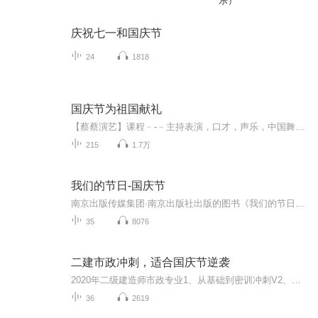
乐）
庆祝七一和国庆节
24
1818
国庆节为祖国献礼
【蔡蔡演艺】课程﹣-﹣主持表演，口才，声乐，中国舞，民族舞。独特的小舞台，专业的录音棚，每一位同学都能成为优秀的小明星。独特的教学模式，轻松上课，快乐学习！知名主持人，舞蹈家，高级教师任职授课！江南总校：河沟街42号三楼 18545856430江北分校...
215
1.7万
我们的节日-国庆节
南京出版传媒集团·南京出版社出版的图书《我们的节日》通过对中国节日文化和节日意义进行深度的挖掘，面向青少年群体构建独具特色的栏目内容，以此丰富春节、元宵节、清明节、端午节、七夕节、中秋节、重阳节等传统节日；六一节、教师节、国庆节等新兴节日的文化内涵和表现形式。促进青少年形成新的节日习俗，提升节日仪式感、认同感。音频作品由金陵朗读者联盟志愿者朗诵，南京音像出版社、金陵图书馆联合制作。
35
8076
二建市政冲刺，适合国庆节逆袭
2020年二级建造师市政专业1、从基础到密训冲刺V2、从精华课程到超压密押V3、0基础同步更新v4、持续更新到2020年考试V5、只要你跟着学让你一次稳拿证V6、渠道超压压题，超压三页纸等独家绝密压题!
36
2619