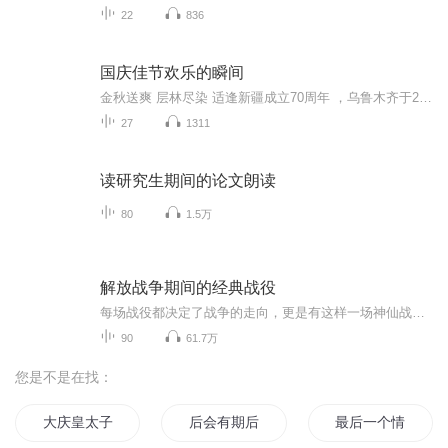
22
836
国庆佳节欢乐的瞬间
金秋送爽 层林尽染 适逢新疆成立70周年 ，乌鲁木齐于2025年9月23日迎来党中央和习大大带领的慰问团。新疆各族群众欢欣鼓舞，热烈欢迎。
27
1311
读研究生期间的论文朗读
80
1.5万
解放战争期间的经典战役
每场战役都决定了战争的走向，更是有这样一场神仙战役，我军仅以3万人的兵力大败敌军12万人的美械军团。在兵力和武器装备差距极大的情况下，我方将领是如何运筹帷幄赢下这场战争胜利的？这十场战役你都知道哪几个呢？
90
61.7万
您是不是在找：
大庆皇太子
后会有期后会有期
最后一个情人节