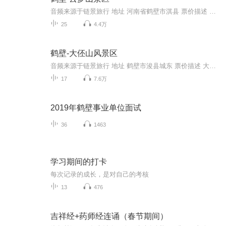
音频来源于链景旅行 地址 河南省鹤壁市淇县 票价描述 60 开放时间 暂无 乘车信息 自驾车到达景区的交通指南途径:从郑州出发，沿连霍高速-京港澳高速-淇县收费站下-云梦大道-朝歌路-新安路-高云闲需时:2小时自由行到达景区的公共交通指南公交线路:淇县社会...
25
4.4万
鹤壁-大伾山风景区
音频来源于链景旅行 地址 鹤壁市浚县城东 票价描述 大伾山60元，浮丘山30元。 开放时间 8:00-18:00 乘车信息 鹤壁火车站有专线车开往浚县，约5分钟一趟（5:40-18:30）。下车后再打车到景区售票处，约5元钱；或者步行十几分钟到达景区。
17
7.6万
2019年鹤壁事业单位面试
36
1463
学习期间的打卡
每次记录的成长，是对自己的考核
13
476
吉祥经+药师经连诵（春节期间）