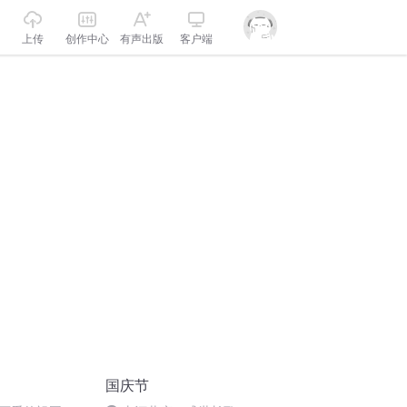
上传
创作中心
有声出版
客户端
国庆节