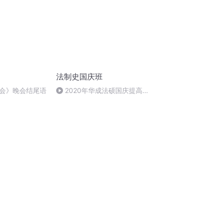
法制史国庆班
会》晚会结尾语
2020年华成法硕国庆提高班
法制史马志冰 (12)