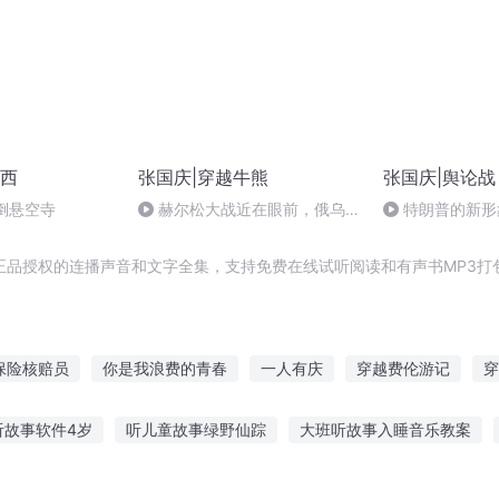
西
张国庆|穿越牛熊
张国庆|舆论战
倒悬空寺
赫尔松大战近在眼前，俄乌冲
特朗普的新形
突的关键之战，将会如何发展？
正品授权的连播声音和文字全集，支持免费在线试听阅读和有声书MP3打
保险核赔员
你是我浪费的青春
一人有庆
穿越费伦游记
穿
不了犯二
战神回归之保险为王
天堂保险
保险套三国
保险
听故事软件4岁
听儿童故事绿野仙踪
大班听故事入睡音乐教案
员
费城之魂
庆云传奇
友故事好吗
夜听经典故事晚安
宝宝免费听故事软件
听故事民