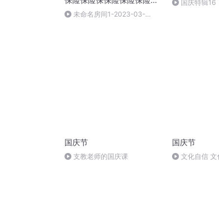
保险保险保保险保险保险保
国庆特辑16
险
胡 东方红+一
未命名房间1-2023-03-
03_08-57-31
国庆节
国庆节
支教老师的国庆课
文化自信 文