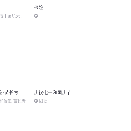
保险
看中国航天
4896589c885b133c43fe5272d6c92a0f
险-苗长青
庆祝七一和国庆节
和价值-苗长青
囚歌