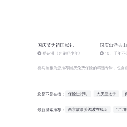
国庆节为祖国献礼
国庆出游去山
岳钲淇《奔跑吧少年》
10、千年不
喜马拉雅为您推荐国庆免费保险的精选专辑，包含
保险进行时
大庆皇太子
您是不是在找：
以造星之名公费恋爱
青春免
西京故事姜鸿波在线听
宝宝
最新搜索推荐：
万界保险公司
三界最强保险
宝宝听歌听故事小度
听前女