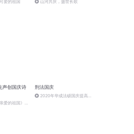
可爱的祖国
山河共庆，盛世长歌
先声创国庆诗
刑法国庆
2020年华成法硕国庆提高班
刑法陈 (26)
亲爱的祖国》温