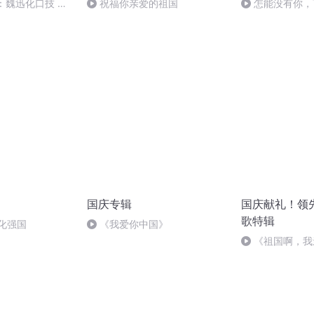
：魏迅化口技 二
祝福你亲爱的祖国
怎能没有你，
般唱法和原生态
国庆专辑
国庆献礼！领
歌特辑
化强国
《我爱你中国》
《祖国啊，我
婉