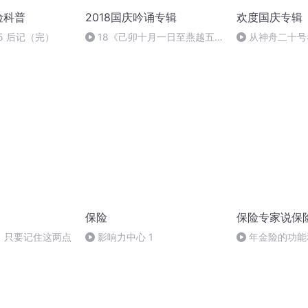
险科普
2018国庆吟诵专辑
欢度国庆专辑
15 后记（完）
18《己卯十月一日至燕越五
从神舟二十号
日罹狴犴有感而赋》组律18首
的“隐形实力”
文天祥 自由吟诵
保险
保险专家说保
，只要记住这两点
影响力中心 1
年金险的功能