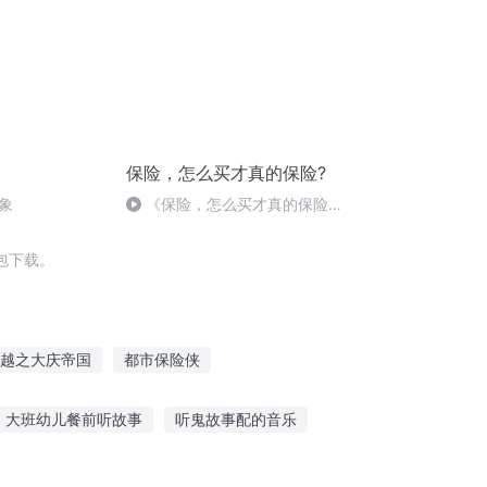
保险，怎么买才真的保险?
象
《保险，怎么买才真的保险》
发刊词
包下载。
越之大庆帝国
都市保险侠
推销员
重庆儿女
费伦的影帝
大班幼儿餐前听故事
听鬼故事配的音乐
间故事大全音频
所有故事都是讲给你听