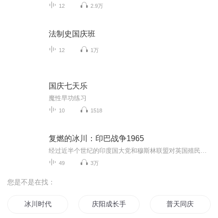
12
2.9万
法制史国庆班
12
1万
国庆七天乐
魔性早功练习
10
1518
复燃的冰川：印巴战争1965
经过近半个世纪的印度国大党和穆斯林联盟对英国殖民者的不懈斗争，1947年8月14日到15日，印度和巴基斯坦相继宣告独立。对于这来之不易的独立，印巴两国从一开始并没有好好珍惜，而是为了抢夺各个领邦，借机进行民族清洗的大动荡和大仇杀。根据蒙巴顿方案，...
49
3万
您是不是在找：
冰川时代
庆阳成长手札
普天同庆