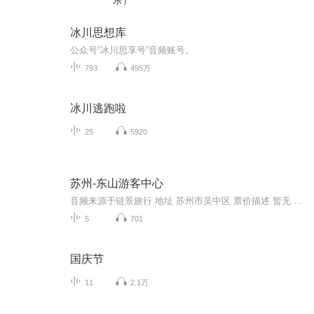
乐）
冰川思想库
公众号“冰川思享号”音频账号。
793
495万
冰川逃跑啦
25
5920
苏州-东山游客中心
音频来源于链景旅行 地址 苏州市吴中区 票价描述 暂无 开放时间 全天 乘车信息 581路公交即可到达景区
5
701
国庆节
11
2.1万