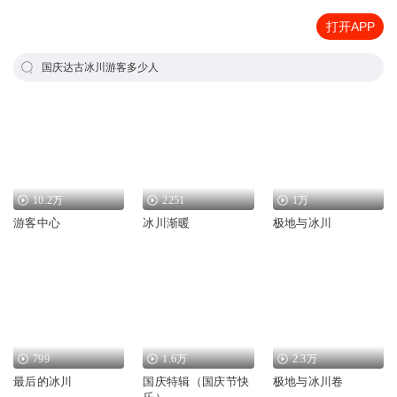
打开APP
国庆达古冰川游客多少人
10.2万
2251
1万
游客中心
冰川渐暖
极地与冰川
799
1.6万
2.3万
最后的冰川
国庆特辑（国庆节快
极地与冰川卷