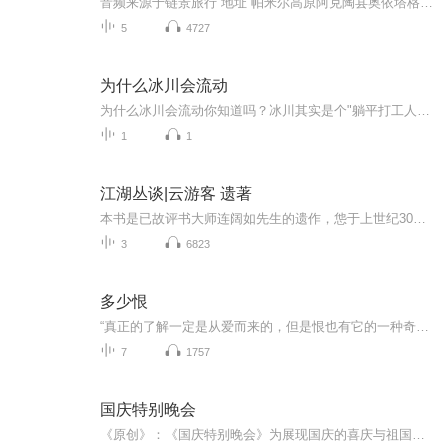
音频来源于链景旅行 地址 帕米尔高原阿克陶县奥依塔格镇西部 票价描述 暂无 开放时间 全天 乘车信息 暂无
5
4727
为什么冰川会流动
为什么冰川会流动你知道吗？冰川其实是个"躺平打工人"，只不过它躺得再平也得被生活压得往前爬。咱们今天就用老祖宗的智慧，把这个冰冻巨兽的运动规律掰开了揉碎了讲明白。 首先得说冰川这玩意儿就是个"重量级选手"。想象你往沙发上堆羽绒被，堆到第十...
1
1
江湖丛谈|云游客 遗著
本书是已故评书大师连阔如先生的遗作，怹于上世纪30年代以笔名云游客，在当时北平的《时言报》上发表长篇连载，系统揭露了当时江湖的行当、行话和内幕，可谓是民国江湖防诈骗指南。改革开放以后，先后有中国曲艺出版社、中国民间文艺出版社、上海文艺出版...
3
6823
多少恨
“真正的了解一定是从爱而来的，但是恨也有它的一种奇异的彻底的了解。”张爱玲根据其电影剧本《不了情》改编的通俗小说，光听名字就觉得缠绵悱恻，一个是为父所累的“简爱”，一个是为妻所困的“罗切斯特”，一段只能是恨意绵绵相忘江湖的情感，我想你也会和我一样，曾觉得遗憾，又觉得释然。
7
1757
国庆特别晚会
《原创》：《国庆特别晚会》为展现国庆的喜庆与祖国的深情我将以具体的场景切入从清晨升旗的庄严到街头巷尾的欢庆到历史与当下的交融，用优美的笔触传递对祖国的热爱与自豪！用诗歌和情感美文形式，歌颂祖国的繁荣富强，祝人民幸福安康！