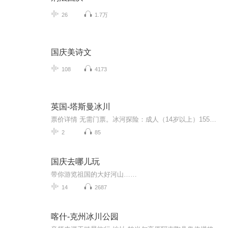
26
1.7万
国庆美诗文
108
4173
英国-塔斯曼冰川
票价详情 无需门票。冰河探险：成人（14岁以上）155新西兰元，儿童（4-14岁）77.5新西兰元，并且已含GST（现为15%）。 适宜 全年 电话 暂无 简介 亲爱的游客朋友，下面您即将看到的是塔斯曼冰川，这是新西兰最大的冰川之一，全长近三十公里。塔斯曼冰河每...
2
85
国庆去哪儿玩
带你游览祖国的大好河山……
14
2687
喀什-克州冰川公园