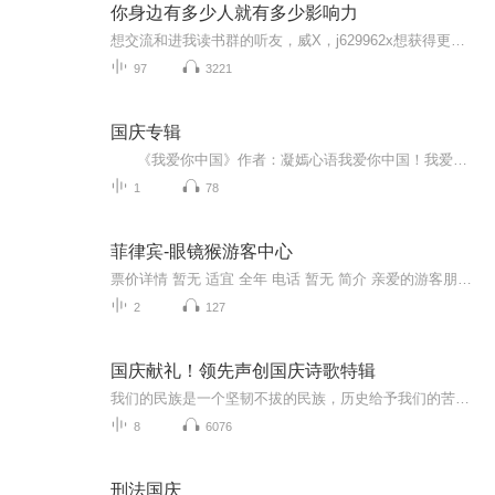
你身边有多少人就有多少影响力
想交流和进我读书群的听友，威X，j629962x想获得更多的智慧，拥有富人思维，成功思维吗？快来和我们一起交流和探讨吧！！智慧是分辨差异的能力智慧是解决问题的能力智慧是运用知识的能力智慧是正确选择的能力智慧是克服恐惧的关键智慧是制造财富的工场我们...
97
3221
国庆专辑
《我爱你中国》作者：凝嫣心语我爱你中国！我爱你春天蓬勃的秧苗；我爱你秋日金黄的硕果。我爱你中国！我爱你青松气质，我爱你红梅品格！我爱你家乡的甜蔗好像乳汁滋润着我的心窝。我爱你中国，我要把最美的歌儿献给你，我的母亲我的祖国。我爱你中国，我爱...
1
78
菲律宾-眼镜猴游客中心
票价详情 暂无 适宜 全年 电话 暂无 简介 亲爱的游客朋友，您对电影中ET的印象是什么样的？今天咱们到眼镜猴游客中心去看一看吧，据说这眼镜猴可是电影ET里的原型呢。眼镜猴是菲律宾的国宝，它们大多生活在菲律宾南部，是濒危保护动物，这么可爱的小精灵绝...
2
127
国庆献礼！领先声创国庆诗歌特辑
我们的民族是一个坚韧不拔的民族，历史给予我们的苦难都变成了闪着金光的勋章！我们的国家是一个龙腾虎跃的国家，那条巨龙正以不可阻挡之势崛起于神奇的东方！------------------------------------------------值此祖国70周年华诞之际，领先声创以诗歌向祖国献礼！用我们的声音、用我们的热血、用我们的灵魂诵读经典爱国篇章，歌颂我们的祖国！永远繁荣富强！
8
6076
刑法国庆