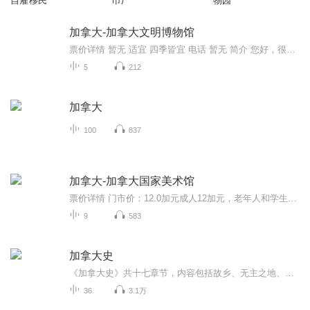
自雇移民
币厂
物园
加拿大-加拿大文明博物馆
票价详情 暂无 适宜 四季皆宜 电话 暂无 简介 您好，很高兴能和您一起游览加拿大文明博物馆。加拿大文明博物馆介绍了横越千年的北美人文历史，同时还大手笔地重建了当时的传统建筑。如果您想要深入地了解加拿大的发展历程，文明博物馆可以说是最合适不过的...
5
212
加拿大
100
837
加拿大-加拿大国家美术馆
票价详情 门市价：12.0加元成人12加元，老年人和学生10加元，青少年6加元，11岁以下儿童和会员免费。 适宜 全年 电话 暂无 简介 您好，游客朋友，欢迎您来到渥太华美术馆。说到这个城市，您可能都有一些了解。它是加拿大的文化艺术中心。大部分的国立文化...
9
583
加拿大史
《加拿大史》共十七章节，内容包括故乡、无主之地、扩张和巩固、争夺美洲的战争、转变与联合、从殖民地到省、扩张与失望、摆脱束缚、敌意的世界等。系统、全面地为您讲解世界上面积第二大的国家——加拿大。从遥远的冰河时代，到上世界80年代的繁荣与萧条...
36
3.1万