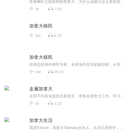
有着枫叶之国美称的加拿大，为什么会吸引这么多的投资人前往呢？ 今天大徐就带着您走进-加拿大，我们来一同了解这个国家。 如果您对澳洲，美国，加拿大，欧洲的移民，留学，吃穿住用行，有话要说， 请加我的日常交流微信uk200378,我们就可以互动了。
43
7.3万
加拿大移民
211
8.7万
加拿大移民
你身边的海外移民专家、未来海外生活的规划师，分享最及时最权威的加拿大移民信息，携手加拿大持牌移民律所、注册会计师、税务师，倾情奉献《洲巡出国-加拿大移民专辑》，为你全面解读移民过程中的种种问题。只说移民干货没有废话的移民公司，更多移民及相...
144
28.1万
走遍加拿大
这里不仅有地道的北美英文，更有在加拿大工作、学习、生活所必备人文地理和风土人情。
53
1.1万
加拿大生活
我是Edison，加拿大Twinway合伙人。从自己的留学，到入籍，积累了最初的加拿大移民经验。带领加拿大律师，持牌移民顾问，注册会计师团队，提供加拿大各类别签证，留学，移民服务。申请案件不分大小，无论是旅行签证，还是移民上诉，我们都用专业的知识和态度为全世界想到加拿大的申请人服务。