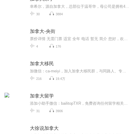
幸希尔，源自加拿大，总部位于温哥华，母公司是拥有40年丰富经验的金牌留学移民公司。在中国，幸希尔由3名加拿大籍资深大学外教组成核心合伙人。他们分别是：Aaron & Rebecca 夫妇，来自温哥华，2009年来到中国。Aaron 是广东医科大学资深大学外教，Rebecc...
30
3884
加拿大-央街
票价详情 无需门票 适宜 全年 电话 暂无 简介 您好，欢迎您来到多伦多的央街。它曾被吉尼斯评为世界上最长的街道。您来到多伦多，一定听过它的名字。其实啊，央街之所以知名，不仅因为它是多伦多城最主要的通路，它还是反映多伦多活跃程度的晴雨表。这条街...
4
176
加拿大移民
加微信：ca-meiyi，加入加拿大移民群，与同路人、专家在线交流。 每天一分钟，让你了解加拿大多一些 加入移民群 关注公众号：美移移民，扫码加入加拿大移民群，与Alex在线交流！ 或直接加群主：ca-meiyi，邀请进群！ 嘉宾介绍 Alex在美加工作生活十六载，作为加拿大持牌移民法律顾问，具有移民局法定的移民留学及各类出入境申请的代理人资质。能准确把脉加拿大政策法规变动，擅长加拿大各类移民留学申请。
216
19.4万
加拿大留学
添加小助手微信：bailitopTXR，免费咨询任何留学相关问题。关注百利天下官方公众号：百利天下留学，百利天下教育，第一手活动、课程、内容、名校学子分享，及时奉上。官方网站：https://www.bailitop.com/专注申请国外名校。美国、加拿大、英国、日本、澳...
31
3906
大徐说加拿大