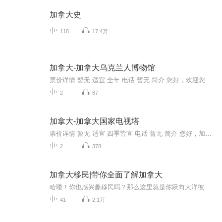
加拿大史
118
17.4万
加拿大-加拿大乌克兰人博物馆
票价详情 暂无 适宜 全年 电话 暂无 简介 您好，欢迎您来到加拿大乌克兰人博物馆。加拿大乌克兰人博物馆成立于1936年，是加拿大第一个关于乌克兰人的博物馆，致力于生活在加拿大的乌克兰人历史、文化和遗产的收藏与保护，已经成为加拿大最重要的乌克兰人博...
2
87
加拿大-加拿大国家电视塔
票价详情 暂无 适宜 四季皆宜 电话 暂无 简介 您好，加拿大欢迎您，现在我们来到的是加拿大国家电视塔。 加拿大国家电视塔是一座位于加拿大安大略省多伦多的电波塔，塔高553.33米，是世界上第五高的自立式建筑物。该塔也被认为是多伦多的地标，每年吸引超过200万人前来参观，可以说是来多伦多的游客必到的景点。 电视塔自从在1976年落成后，一直被吉尼斯世界纪录大全纪录为最高的建筑物，直至被迪拜塔超越为止。电视塔里拥有将近1700多级的金属阶梯，塔高约等于于一百几十层楼的高度。塔内还装有多部高速外罩玻璃电梯，只需58秒就可以将游客从电视塔底层送至最高层，在塔顶，您可以远远眺望整个多伦多城市以及安大略湖等周围的景色。1995年，加拿大国家电视塔被美国土木工程协会收入世界七大工程奇迹。 接下来，我再给您介绍介绍这个电视塔最独特的地方。您看，这观景台所建的玻璃地面，是不是让您觉得有点战战兢兢了呢，如果您再俯视玻璃下面如蚂蚁般微小的地面景物，应该会有更惊心动魄的感受吧。不过，还是有不少"冒险"者愿意走上去，把下面的各种景色收入眼底。另外，您从观景台还可以再上一层，到“天空之盖”去看看，在这里，您不仅可以眺望多伦多的全景，天气好的时候，甚至可以看得到尼加拉瓜瀑布和美国纽约州的曼彻斯特！不过这里只有在风速不强的情况下才会开放。 好了，加拿大国家电视塔就先陪您逛到这里了，一路相随,只为精彩您的旅行！ 音频来源于链景旅行
2
378
加拿大移民|带你全面了解加拿大
哈喽！你也感兴趣移民吗？那么这里就是你跃向大洋彼岸的翘板！【喜马拉雅-领世移民】是领世出国旗下的移民资讯分享平台，这里有持牌移民律师的专业分享，也有华人老移民的奇闻趣谈。每天几分钟，带你学习移民干货，做世界的引领人！您有任何移民当中的问题...
41
2.1万