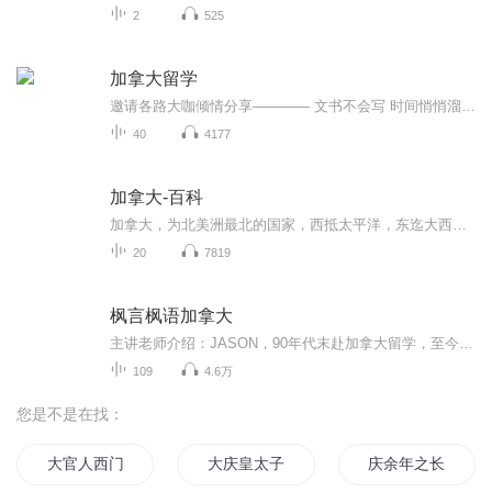
2
525
加拿大留学
邀请各路大咖倾情分享———— 文书不会写 时间悄悄溜走却没有合理规划 还在纠结要不要留学 还在想着是住校外还是校内 担心如何才能融入当地的环境 不会做饭又不习惯当地的口味，最巴适的中餐在哪里？ 。。。。。。。 来， 小诺与你慢慢聊
40
4177
加拿大-百科
加拿大，为北美洲最北的国家，西抵太平洋，东迄大西洋，北至北冰洋，东北部和丹麦领地格陵兰岛相望，东部和法属圣皮埃尔和密克隆群岛相望，南方与美国本土接壤，西北方与美国阿拉斯加州为邻。领土面积为998万平方千米，位居世界第二。加拿大素有"枫叶之国"...
20
7819
枫言枫语加拿大
主讲老师介绍：JASON，90年代末赴加拿大留学，至今生活、工作在温哥华。2004年开始，一直从事海外教育、身份配置、海外求职、登陆安家等服务。JASON在行业内18年来身经百战，精通技术移民、投资移民、企业家移民、自雇移民、留学转移民、省提名移民、LMIA...
109
4.6万
您是不是在找：
大官人西门庆
大庆皇太子
庆余年之长歌行