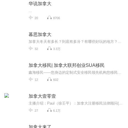
华说加拿大
...
20
8706
暮思加拿大
加拿大冬天有多长？到底有多冷？有哪些好玩的地方？学校怎么样？移民政策如何？每个省都有哪些自然风光？极光美不美？夏天怎么玩？冬天去哪儿滑雪？工作难找吗？还有哪些日常的逸闻趣事？听小陌和Frank (精分Steve) 一起漫谈加拿大~
32
3.3万
加拿大移民| 加拿大联邦创业SUA移民
鑫海移民——您身边的定制式安全移民领先机构您移民路上的助力官：18141926057（同微信）3000+成功案例100+合作持牌律师17年专业经验加持行业最大覆盖全球多数国家的移民服务北京第一批有移民资质和公安备案的移民机构资质深厚我们由传统移民国家加拿大起...
12
602
加拿大壹零壹
主播介绍：Paul（徐壬平）：加拿大注册移民法律顾问(RCIC)，加拿大特许会计师(CPA)，加拿大注册管理会计师(CMA)，加拿大华人持牌移民顾问协会ACACIC创会理事。近20年的加拿大留学、就业、移民及创业经历。倡导“移民是为了更好地生活”，专注为客户量身定制移民方案，根据客户的背景和需求为申请人制定职业发展计划、创业规划，财务规划，税务规划等长远规划，全程协助申请人无忧融入加拿大，早日实现人生目标。Emma（张丹） 加拿大注册移民法律顾问(RCIC...
27
6.1万
加拿大来了