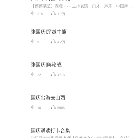
【蔡蔡演艺】课程﹣-﹣主持表演，口才，声乐，中国舞，民族舞。独特的小舞台，专业的录音棚，每一位同学都能成为优秀的小明星。独特的教学模式，轻松上课，快乐学习！知名主持人，舞蹈家，高级教师任职授课！江南总校：河沟街42号三楼 18545856430江北分校...
215
1.7万
张国庆|穿越牛熊
91
4.2万
张国庆|舆论战
22
4713
国庆出游去山西
10
5805
国庆诵读打卡合集