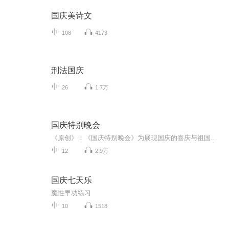
国庆美诗文
108
4173
刑法国庆
26
1.7万
国庆特别晚会
《原创》：《国庆特别晚会》为展现国庆的喜庆与祖国的深情我将以具体的场景切入从清晨升旗的庄严到街头巷尾的欢庆到历史与当下的交融，用优美的笔触传递对祖国的热爱与自豪！用诗歌和情感美文形式，歌颂祖国的繁荣富强，祝人民幸福安康！
12
2.9万
国庆七天乐
魔性早功练习
10
1518