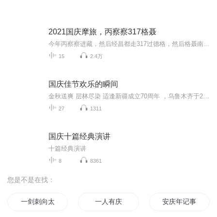
2021国庆摩旅，丙察察317格聂
今年丙察察进藏，然后经昌都走317过德格，然后格聂南线，最后沙溪古镇收尾。
15
2.4万
国庆佳节欢乐的瞬间
金秋送爽 层林尽染 适逢新疆成立70周年 ，乌鲁木齐于2025年9月23日迎来党中央和习大大带领的慰问团。新疆各族群众欢欣鼓舞，热烈欢迎。
27
1311
国庆十篇经典演讲
十篇经典演讲
8
8361
您是不是在找：
一剑刺向太阳
一人有庆
安庆年记事