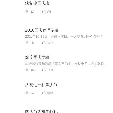
法制史国庆班
12
1万
2018国庆吟诵专辑
2018年10月1日，正值国庆日。一大早看到一个公号文章，正是文天祥的《己卯十月一日至燕越五日罹狴犴有感而赋》。当然，彼十一非当今的十一。不过数字的巧合还是让人感触，今天拿来读一读，体味一番历史英杰的民族情怀，恰也当时。 根据诗题来看，这组诗是写于十月一日至十月五日之间，是文天祥被俘之后所作，这些诗作不仅有凛凛正气，更也能看的到他百端交集的复杂情感。另一首于右任先生的《望大陆》，微信公号有称《望乡》，一句“山之上国之殇”荡气回肠，一并兴起拿来读了一读。仓促间多有瑕疵...
38
2592
欢度国庆专辑
本辑以诗歌和歌颂祖国文章为主，金秋十月，丹桂飘香，在这个充满丰收喜悦的季节里，我们满怀激动和自豪，迎来了中华人民共和国76周年华诞。这不仅是一个庄重的纪念日，更是全体中华儿女共同欢庆的盛大的节日，承载着深厚的民族情感和历史意义.
167
6788
庆祝七一和国庆节
24
1818
国庆节为祖国献礼