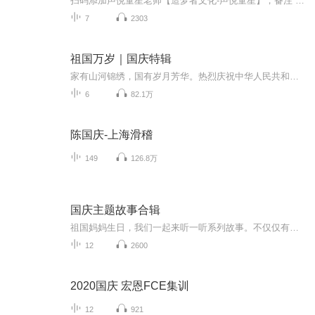
扫码添加声悦童星老师【造梦者文化-声悦童星】，备注“诵读打卡”报名，已添加好友的，直接发送“诵读打卡”报名，报名成功后进入社群。
7
2303
祖国万岁｜国庆特辑
家有山河锦绣，国有岁月芳华。热烈庆祝中华人民共和国成立73周年！
6
82.1万
陈国庆-上海滑稽
149
126.8万
国庆主题故事合辑
祖国妈妈生日，我们一起来听一听系列故事。不仅仅有《我的祖国》，还有红军故事，也有关于战争的故事，让大家体会到和平年代的不易。
12
2600
2020国庆 宏恩FCE集训
12
921