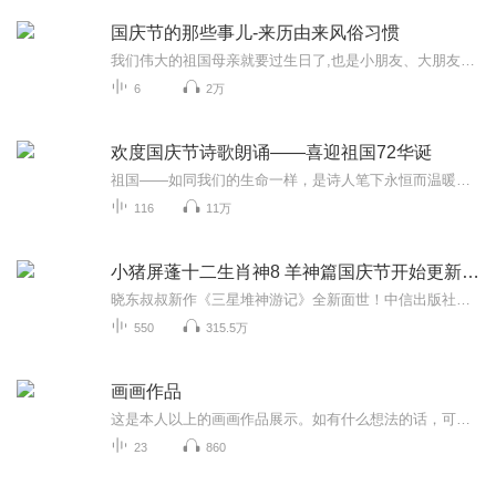
国庆节的那些事儿-来历由来风俗习惯
我们伟大的祖国母亲就要过生日了,也是小朋友、大朋友们最喜欢的“国庆小长假”或说“黄金周”还有说”国庆7天乐”的，说法真是不一而足。那么“国庆节”是怎么来的？自古以来国庆节怎么庆贺？新中国国庆节的来历，以及新中国国庆节的庆贺方式又有哪些呢？ ...
6
2万
欢度国庆节诗歌朗诵——喜迎祖国72华诞
祖国——如同我们的生命一样，是诗人笔下永恒而温暖的主题。在祖国72周年华诞来临之际，特创建这个诗歌朗诵专辑，诵读经典爱国篇章，和大家一起歌颂祖国，向国庆的献礼！祝愿伟大的祖国繁荣富强，祝愿大家国庆节快乐，度过平安快乐的黄金周假期！
116
11万
小猪屏蓬十二生肖神8 羊神篇国庆节开始更新啦！
晓东叔叔新作《三星堆神游记》全新面世！中信出版社出版！京东当当淘宝均有售！点蓝色字收听——《小猪屏蓬爆笑日记2024》《小猪屏蓬爆笑日记2》《小猪屏蓬爆笑日记1》让你笑得喘不上气！《我进故宫当富翁——小猪屏蓬故宫财商笔记》教你成为大富翁！《小...
550
315.5万
画画作品
这是本人以上的画画作品展示。如有什么想法的话，可以私信加关注。或者可以私信我还想看我画什么拟人或者画什么主题的画。也是本人的小号画画作品专辑，
23
860