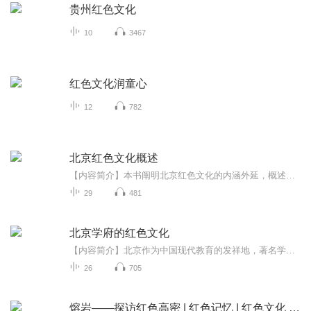
贵州红色文化
10
3467
红色文化润童心
12
782
北京红色文化概述
【内容简介】本书阐明北京红色文化的内涵外延，概述北京红色文化的形成与发展，探析其形成发展的土壤与条件，概括北京红色文化的主要内容与本质特征，总结其历史作用与独特贡献，阐述北京红色文化的传承弘扬与时代价值。地域主体为北京现行政辖区，适当扩...
29
481
北京学府的红色文化
【内容简介】北京作为中国现代教育的发祥地，著名学府众多，文化机构林立，贤达硕儒荟萃，在中国现代文化史上具有独特而重要的地位。新民主主义革命时期，北京学界积极参加一系列以争取民族独立、人民解放为根本目的，以反对帝国主义、封建主义、官僚资本...
26
705
熔岩——探访红色高密 | 红色记忆 | 红色文化 | 红色血脉