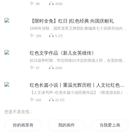
88
4330
【限时全免】红日 |红色经典 向国庆献礼
1946年深秋，国民党军王牌部队整编第七十四师开始向我解放区疯狂进攻，华东解放军沈振新所部一个军奋起抗击，经过苦战，我军被迫撤退，北上山东，实施战略转移。作战的失利，撤离熟悉的家园，使部队的思想一时处于一种压抑茫然的状态。军长沈振新的心情和...
205
5.2万
红色文学作品《新儿女英雄传》
抗日战争时期，华北明珠白洋淀的英雄人民，在党的领导下，投身到伟大的抗日洪流中。
57
2416
红色长篇小说丨重温光辉历程丨人文社红色经典作品合辑
【人文读书声--红色长篇小说经典作品】《铁道游击队》——远在抗日战争时期，鲁南地区确有这样一支游击队，开始在临（城）枣（庄）支线，以后发展到津浦干线上活动。铁道游击队迎接了最残酷的考验，坚持到抗日战争胜利，最后迫使近千的鬼子铁甲列车部队，...
632
22.3万
您是不是在找：
你的画里有月光
我的画作
当我爱上画像