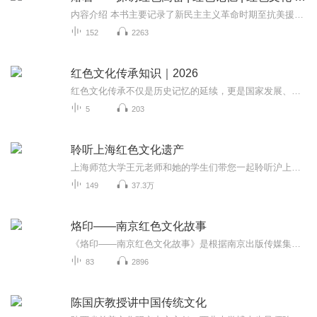
内容介绍 本书主要记录了新民主主义革命时期至抗美援朝时期的波澜壮阔、几经曲折、负重奋起、动人心弦的30年间的高密红色历史征程，描写刻画了宋国瑞(1927年至1928年任高密县委书记)、夏侯苏民(胶东军区主力第五师十三团团长)、单际友抗美援朝“特等功臣...
152
2263
红色文化传承知识｜2026
红色文化传承不仅是历史记忆的延续，更是国家发展、民族凝聚力和个人价值观塑造的精神基石。
5
203
聆听上海红色文化遗产
上海师范大学王元老师和她的学生们带您一起聆听沪上红色文化遗产。用三分钟的时间，回首峥嵘岁月，重温红色印记...
149
37.3万
烙印——南京红色文化故事
《烙印——南京红色文化故事》是根据南京出版传媒集团·南京出版社出版的同名图书内容制作的有声作品集，该套音频从青少年的阅读思维视角，精心选取了南京在新民主主义革命时期有代表性、史实清楚、内容翔实的24个红色故事，描绘了中国共产党人不懈探索、...
83
2896
陈国庆教授讲中国传统文化