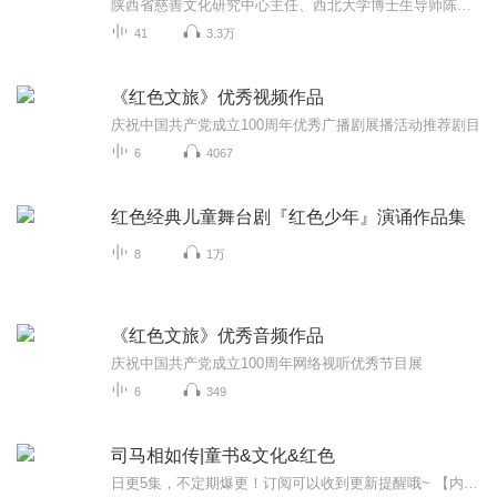
陕西省慈善文化研究中心主任、西北大学博士生导师陈国庆教授讲解中国传统文化。
41
3.3万
《红色文旅》优秀视频作品
庆祝中国共产党成立100周年优秀广播剧展播活动推荐剧目
6
4067
红色经典儿童舞台剧『红色少年』演诵作品集
8
1万
《红色文旅》优秀音频作品
庆祝中国共产党成立100周年网络视听优秀节目展
6
349
司马相如传|童书&文化&红色
日更5集，不定期爆更！订阅可以收到更新提醒哦~ 【内容简介】 公元前179年，蜀郡成都，才子司马相如生于繁华，梦逐文武。幼时改名，慕蔺相如之风采，字长卿，誓以笔剑闯天下的他，却在京师武骑常侍任上铩羽而归。二十六岁，一赋惊天子，三献奇文震朝堂，封...