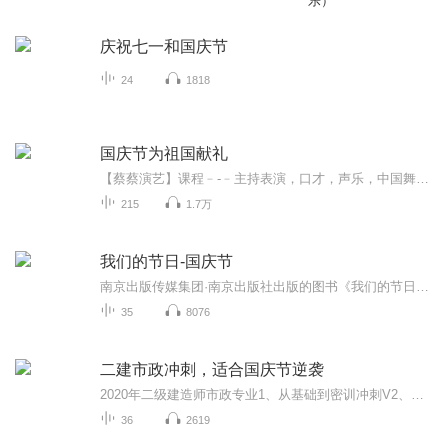
乐）
庆祝七一和国庆节
24
1818
国庆节为祖国献礼
【蔡蔡演艺】课程﹣-﹣主持表演，口才，声乐，中国舞，民族舞。独特的小舞台，专业的录音棚，每一位同学都能成为优秀的小明星。独特的教学模式，轻松上课，快乐学习！知名主持人，舞蹈家，高级教师任职授课！江南总校：河沟街42号三楼 18545856430江北分校...
215
1.7万
我们的节日-国庆节
南京出版传媒集团·南京出版社出版的图书《我们的节日》通过对中国节日文化和节日意义进行深度的挖掘，面向青少年群体构建独具特色的栏目内容，以此丰富春节、元宵节、清明节、端午节、七夕节、中秋节、重阳节等传统节日；六一节、教师节、国庆节等新兴节日的文化内涵和表现形式。促进青少年形成新的节日习俗，提升节日仪式感、认同感。音频作品由金陵朗读者联盟志愿者朗诵，南京音像出版社、金陵图书馆联合制作。
35
8076
二建市政冲刺，适合国庆节逆袭
2020年二级建造师市政专业1、从基础到密训冲刺V2、从精华课程到超压密押V3、0基础同步更新v4、持续更新到2020年考试V5、只要你跟着学让你一次稳拿证V6、渠道超压压题，超压三页纸等独家绝密压题!
36
2619