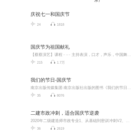
乐）
庆祝七一和国庆节
24
1818
国庆节为祖国献礼
【蔡蔡演艺】课程﹣-﹣主持表演，口才，声乐，中国舞，民族舞。独特的小舞台，专业的录音棚，每一位同学都能成为优秀的小明星。独特的教学模式，轻松上课，快乐学习！知名主持人，舞蹈家，高级教师任职授课！江南总校：河沟街42号三楼 18545856430江北分校...
215
1.7万
我们的节日-国庆节
南京出版传媒集团·南京出版社出版的图书《我们的节日》通过对中国节日文化和节日意义进行深度的挖掘，面向青少年群体构建独具特色的栏目内容，以此丰富春节、元宵节、清明节、端午节、七夕节、中秋节、重阳节等传统节日；六一节、教师节、国庆节等新兴节日的文化内涵和表现形式。促进青少年形成新的节日习俗，提升节日仪式感、认同感。音频作品由金陵朗读者联盟志愿者朗诵，南京音像出版社、金陵图书馆联合制作。
35
8076
二建市政冲刺，适合国庆节逆袭
2020年二级建造师市政专业1、从基础到密训冲刺V2、从精华课程到超压密押V3、0基础同步更新v4、持续更新到2020年考试V5、只要你跟着学让你一次稳拿证V6、渠道超压压题，超压三页纸等独家绝密压题!
36
2619