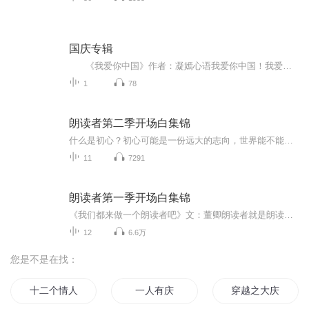
国庆专辑
《我爱你中国》作者：凝嫣心语我爱你中国！我爱你春天蓬勃的秧苗；我爱你秋日金黄的硕果。我爱你中国！我爱你青松气质，我爱你红梅品格！我爱你家乡的甜蔗好像乳汁滋润着我的心窝。我爱你中国，我要把最美的歌儿献给你，我的母亲我的祖国。我爱你中国，我爱...
1
78
朗读者第二季开场白集锦
什么是初心？初心可能是一份远大的志向，世界能不能变得更好，我要去试试。初心也许是一个简单的愿望，靠知识改变命运，靠本事赢得荣誉。有的初心，走着走着，丢失了，而有的初心，走得再远，我们依然会坚定地靠近它。
11
7291
朗读者第一季开场白集锦
《我们都来做一个朗读者吧》文：董卿朗读者就是朗读的人，朗读是传播文字，而人则是展现生命，将值得尊重的生命和值得关注的文字完美结合，我们就是朗读者。朗读属于每一个人。
12
6.6万
您是不是在找：
十二个情人节
一人有庆
穿越之大庆帝国