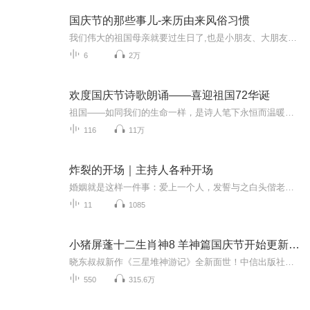
国庆节的那些事儿-来历由来风俗习惯
我们伟大的祖国母亲就要过生日了,也是小朋友、大朋友们最喜欢的“国庆小长假”或说“黄金周”还有说”国庆7天乐”的，说法真是不一而足。那么“国庆节”是怎么来的？自古以来国庆节怎么庆贺？新中国国庆节的来历，以及新中国国庆节的庆贺方式又有哪些呢？ ...
6
2万
欢度国庆节诗歌朗诵——喜迎祖国72华诞
祖国——如同我们的生命一样，是诗人笔下永恒而温暖的主题。在祖国72周年华诞来临之际，特创建这个诗歌朗诵专辑，诵读经典爱国篇章，和大家一起歌颂祖国，向国庆的献礼！祝愿伟大的祖国繁荣富强，祝愿大家国庆节快乐，度过平安快乐的黄金周假期！
116
11万
炸裂的开场｜主持人各种开场
婚姻就是这样一件事：爱上一个人，发誓与之白头偕老。 然后一起生儿育女，然后是天天回家，抚养着儿女慢慢成长，天天看着对方的脸庞皱纹形成，白发丛生， 到最后，天天守着一个人，吃饭，睡觉，聊天，变老。 婚姻的实质，就是这样平淡的相守。
11
1085
小猪屏蓬十二生肖神8 羊神篇国庆节开始更新啦！
晓东叔叔新作《三星堆神游记》全新面世！中信出版社出版！京东当当淘宝均有售！点蓝色字收听——《小猪屏蓬爆笑日记2024》《小猪屏蓬爆笑日记2》《小猪屏蓬爆笑日记1》让你笑得喘不上气！《我进故宫当富翁——小猪屏蓬故宫财商笔记》教你成为大富翁！《小...
550
315.6万