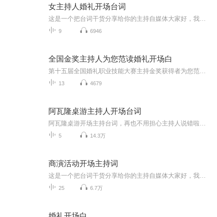
女主持人婚礼开场台词
这是一个把台词干货分享给你的主持自媒体大家好，我叫艳秋作为一名主持人这份工作很有意义，所以我很庆幸我自己在做喜欢的事，而因为我喜欢从而会有收获！我实现了我自己的一个坚持！我想把主持的热情像蜡烛一样地燃烧，尽情地燃烧，释放！ 我更希望的主持...
9
6946
全国金奖主持人为您范读婚礼开场白
第十五届全国婚礼职业技能大赛主持金奖获得者为您范读浪漫婚礼开场白，请同行和各位主持爱好者斧正！欢迎订阅收藏
13
4679
阿瓦隆桌游主持人开场台词
阿瓦隆桌游开场主持台词，再也不用担心主持人说错啦！适配6人~11人局配置，请放心使用~红蓝阵营角色分配参照官方配置，可能和大家玩的有一些不同，已经尽可能考虑双方的相对公平，有疑问欢迎大家留言讨论如果需要录其他配置的主持台词，也可以直接在下方留...
5
14.3万
商演活动开场主持词
这是一个把台词干货分享给你的主持自媒体大家好，我叫艳秋作为一名主持人这份工作很有意义，所以我很庆幸我自己在做喜欢的事，而因为我喜欢从而会有收获！我实现了我自己的一个坚持！我想把主持的热情像蜡烛一样地燃烧，尽情地燃烧，释放！ 我更希望的主持...
25
6.7万
婚礼开场白