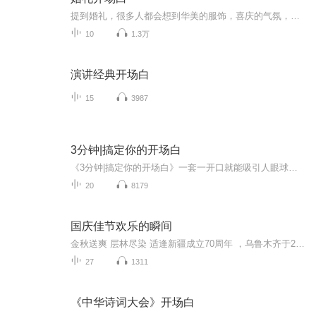
提到婚礼，很多人都会想到华美的服饰，喜庆的气氛，装潢考究的会场。但是随着时代的发展，越来越多的新人并不满足于婚礼固有的形式和说辞，开始注意到婚礼的意境和内容以及宾客们是否能够融入到其中，真正的分享他们的喜悦。对于新人来说，每一场婚礼都是...
10
1.3万
演讲经典开场白
15
3987
3分钟|搞定你的开场白
《3分钟|搞定你的开场白》一套一开口就能吸引人眼球的口才大法，无论你是学生还是上班族，无论你是打工者还是创业者，如果你的口才变好了，那么你做任何行业都能成功！播出时间：每晚20:00作者/主播简介：【马上有礼】课程创始人沈阳世博园礼仪督导师美国ACI国际认证礼仪培训师五步成师认证学院金牌讲师新机会网商学院院长
20
8179
国庆佳节欢乐的瞬间
金秋送爽 层林尽染 适逢新疆成立70周年 ，乌鲁木齐于2025年9月23日迎来党中央和习大大带领的慰问团。新疆各族群众欢欣鼓舞，热烈欢迎。
27
1311
《中华诗词大会》开场白