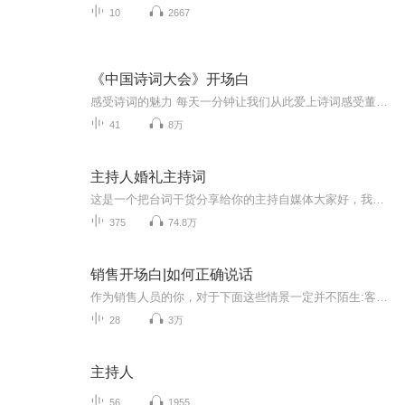
10
2667
《中国诗词大会》开场白
感受诗词的魅力 每天一分钟让我们从此爱上诗词️感受董卿老师的"腹有诗书气自华”
41
8万
主持人婚礼主持词
这是一个把台词干货分享给你的主持自媒体大家好，我叫艳秋作为一名主持人这份工作很有意义，所以我很庆幸我自己在做喜欢的事，而因为我喜欢从而会有收获！我实现了我自己的一个坚持！我想把主持的热情像蜡烛一样地燃烧，尽情地燃烧，释放！ 我更希望的主持...
375
74.8万
销售开场白|如何正确说话
作为销售人员的你，对于下面这些情景一定并不陌生:客户总是说没时间，拒绝和你见面;你刚一说出价钱，客户就嫌太贵了;客户头一天说好要买你的产品，第二天就反悔了;客户本来说马上就给你消息，却像人间蒸发了一样，再也不和你联系了;其实，你只是没有选对说话的方式。只要你多花一点心思，再多用一点沟通技巧，没有搞不走的客户。喜欢可以加微信：42375959！
28
3万
主持人
56
1955