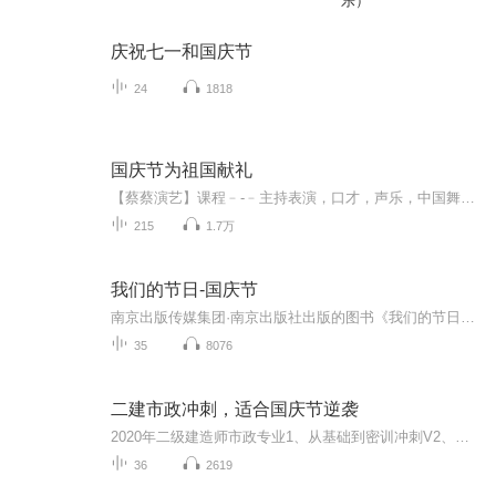
乐）
庆祝七一和国庆节
24
1818
国庆节为祖国献礼
【蔡蔡演艺】课程﹣-﹣主持表演，口才，声乐，中国舞，民族舞。独特的小舞台，专业的录音棚，每一位同学都能成为优秀的小明星。独特的教学模式，轻松上课，快乐学习！知名主持人，舞蹈家，高级教师任职授课！江南总校：河沟街42号三楼 18545856430江北分校...
215
1.7万
我们的节日-国庆节
南京出版传媒集团·南京出版社出版的图书《我们的节日》通过对中国节日文化和节日意义进行深度的挖掘，面向青少年群体构建独具特色的栏目内容，以此丰富春节、元宵节、清明节、端午节、七夕节、中秋节、重阳节等传统节日；六一节、教师节、国庆节等新兴节日的文化内涵和表现形式。促进青少年形成新的节日习俗，提升节日仪式感、认同感。音频作品由金陵朗读者联盟志愿者朗诵，南京音像出版社、金陵图书馆联合制作。
35
8076
二建市政冲刺，适合国庆节逆袭
2020年二级建造师市政专业1、从基础到密训冲刺V2、从精华课程到超压密押V3、0基础同步更新v4、持续更新到2020年考试V5、只要你跟着学让你一次稳拿证V6、渠道超压压题，超压三页纸等独家绝密压题!
36
2619