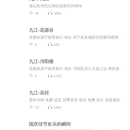
谨以此书纪念98抗洪胜利20周年
49
3456
九江-花源谷
音频来源于链景旅行 地址 武宁县其他阳光照耀29度假区 票价描述 90元 开放时间 8:00-17:00 乘车信息 自驾车线路：南昌出发—福银高速—S306—阳光照耀29度假区售票厅。
8
638
九江-浔阳楼
音频来源于链景旅行 地址 浔阳区滨江大道江边 票价描述 暂无 开放时间 8:30-17:00 乘车信息 乘坐公交5路、12路、23路到浔阳楼站下车即是。
8
1.8万
九江-花径
票价详情 免费 适宜 四季皆宜 电话 免费 简介 游客朋友，您现在来到的是如琴湖南岸的花径。这个石牌坊即为花径公园的大门，门额上刻着“花径”二字，两侧刻有李拙翁书写的对联：花开山寺，咏留诗人。花径可谓是庐山的经典景观，不仅因为它美，而且还因为这...
13
1445
国庆佳节欢乐的瞬间