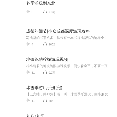
冬季游玩到东北
5
7.3万
成都的细节|小众成都深度游玩攻略
写成都的书那么多，从未有一本书将成都说的这样全！成都，让我们爱生活，更重要的，它让我们学会怎样爱生活！一个地理的成都：从成姆斯特丹到千年少城，从华西坝到老舞厅，细腻叙说这座城市的演变细节；一个历史的成都：从食辣小史到袍哥江湖，从茶馆空间...
4
1662
地铁跑酷柠檬游玩视频
柠小萌君的地铁跑酷游玩视频，偶尔躲金币，不要一直发动图，毕竟也是需要攒一会的，双诞版本入手，偶尔会发一些网页版的以及地铁抓捕等等，当然也会抽取随机一位评论的幸运儿发布兑换码3000金币，9000金币，6把钥匙等等福利，抽取方式订阅专辑，关注主播，...
51
9.2万
冰雪季游玩手册(完)
【已完结，共11集】听一听，冰雪季乐游玩，由小朋友配音并播讲的玩雪秘籍
11
484
九八•九江