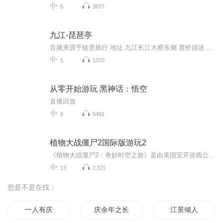
5
3077
九江-琵琶亭
音频来源于链景旅行 地址 九江长江大桥东侧 票价描述 暂无 开放时间 全天开放 乘车信息 暂无
5
1370
从零开始游玩 黑神话：悟空
直播回放
8
5491
植物大战僵尸2国际版游玩2
《植物大战僵尸2：奇妙时空之旅》是由美国宝开游戏公司、美国艺电公司开发的一款益智策略类塔防御战游戏，也是《植物大战僵尸》的正统续作。于2013年7月18日正式发行。游戏在沿袭了《植物大战僵尸》经典的种植植物，抵御僵尸进攻的玩法上，还新增了叶绿素...
13
2.3万
您是不是在找：
一人有庆
庆余年之长歌行
江景倾人