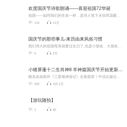
欢度国庆节诗歌朗诵——喜迎祖国72华诞
祖国——如同我们的生命一样，是诗人笔下永恒而温暖的主题。在祖国72周年华诞来临之际，特创建这个诗歌朗诵专辑，诵读经典爱国篇章，和大家一起歌颂祖国，向国庆的献礼！祝愿伟大的祖国繁荣富强，祝愿大家国庆节快乐，度过平安快乐的黄金周假期！
116
11万
国庆节的那些事儿-来历由来风俗习惯
我们伟大的祖国母亲就要过生日了,也是小朋友、大朋友们最喜欢的“国庆小长假”或说“黄金周”还有说”国庆7天乐”的，说法真是不一而足。那么“国庆节”是怎么来的？自古以来国庆节怎么庆贺？新中国国庆节的来历，以及新中国国庆节的庆贺方式又有哪些呢？ ...
6
2万
小猪屏蓬十二生肖神8 羊神篇国庆节开始更新啦！
晓东叔叔新作《三星堆神游记》全新面世！中信出版社出版！京东当当淘宝均有售！点蓝色字收听——《小猪屏蓬爆笑日记2024》《小猪屏蓬爆笑日记2》《小猪屏蓬爆笑日记1》让你笑得喘不上气！《我进故宫当富翁——小猪屏蓬故宫财商笔记》教你成为大富翁！《小...
550
315.1万
【游玩随拍】
2
80