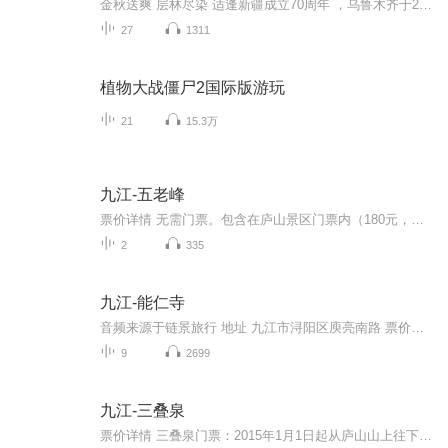
金秋送爽 层林尽染 适逢新疆成立70周年 ，乌鲁木齐于2025年9月23日迎来党中央和习大大带领的慰问团。新疆各族群众欢欣鼓舞，热烈欢迎。
27
1311
植物大战僵尸2国际版游玩
21
15.3万
九江-五老峰
票价详情 无需门票。包含在庐山景区门票内（180元，在特殊节假日时对相应群体有优惠或免票活动）。 适宜 全年 电话 暂无 简介 游客朋友，您现在来到的是庐山东南面的五老峰。此五座山峰形态颇似并列而坐的五位老人，所以才得名“五老峰”。五老峰东邻鄱阳...
2
335
九江-能仁寺
音频来源于链景旅行 地址 九江市浔阳区庾亮南路 票价描述 暂无 开放时间 8:00~18:00 乘车信息 暂无
9
2699
九江-三叠泉
票价详情 三叠泉门票：2015年1月1日起从庐山山上往下走参观三叠泉免收64元门票三叠泉小火车：上行55元/人，下行35元/人，往返联票80元/人优惠人群：军官证、全日制学生证、60岁老年证、全国导游证、1米2以下儿童免门票。1米2以上儿童按照景区折扣购买儿童...