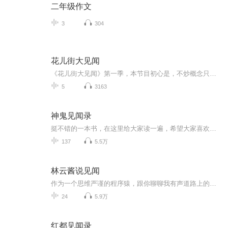
二年级作文
3
304
花儿街大见闻
《花儿街大见闻》第一季，本节目初心是，不炒概念只炒人。华尔街见闻的“大表姐”林默（“花儿街参考”微信公众号：zaraghost）将与形形色色，各色“鄙视链”上的金融圈新兴从业者深度对话、犀利夜谈。本季主题名为“Ta们怎么能睡得着？”，在用数字作为几...
5
3163
神鬼见闻录
挺不错的一本书，在这里给大家读一遍，希望大家喜欢！谨以此书，献给那些不为众人所理解的一少数,希望大家能够了解他们生命中的欢乐与辛酸，灵魂深处的黑暗和光明。 【题记】 我们不是神，所以我们无法选择自己的出生。 我们不是神，但我们可以选择如何活着，以及如何死去。 【阅读指南——请咬文嚼字确认以下事项后，再翻阅正文】 一、以下人群禁止阅读 1．18岁以下未成年； 2．有任何程度抑郁症、忧郁症患者； 3．以各类电影和现实中的杀人...
137
5.5万
林云酱说见闻
作为一个思维严谨的程序猿，跟你聊聊我有声道路上的热点话题，情感故事，IT趣闻
24
5.9万
红都见闻录