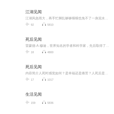
江湖见闻
江湖风急雨大，再手忙脚乱哆哆嗦嗦也免不了一身泥水，倒不如唱唱歌，跳跳舞，讲讲段子笑着往前溜达。“莫听穿林打叶声 ，何妨吟啸且徐行”。苏东坡也是这么说。
92
5810
死后见闻
雷蒙德·A·穆迪，世界知名的学者和科学家，先后取得了哲学和医学两个博士学位。他对伦理学，逻辑学和语言哲学方面颇有研究，后来兴趣转向医学，并决心做一名精神病学家，在此期间他注意到了濒死体验现象，然后就开始收集资料进行研究，《死亡回忆》便是他...
18
4800
死后见闻
内容简介人死时感觉如何？是幸福还是痛苦？人死后是否会到另外的一个世界？那里是金壁辉煌还是阴深恐怖？本书作者记述了150名死而复生者在"死亡"期间的所见所闻和亲身感受，为你展示了那冥冥世界的种种神秘情景，并用医学、心理学、社会学等现代科学对其加...
17
1017
生活见闻
159
5836