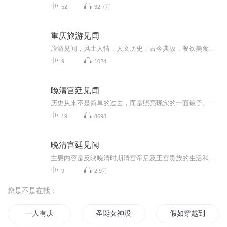
52
32.7万
重庆旅游见闻
旅游见闻，风土人情，人文历史，古今典故，餐饮美食，自然风光，传统民居，建筑艺术
9
1024
晚清宫廷见闻
历史从来不是简单的过去，而是照亮现实的一面镜子。《晚清宫廷见闻》的价值，不仅在于保存了珍贵的历史记忆，更在于为我们理解中国近代社会的转型提供了独特的视角。透过这些宫廷生活的细节，我们看到的不仅是一个王朝的衰落，更是一个古老文明在现代化浪...
19
8698
晚清宫廷见闻
主要内容是反映晚清时期清宫帝后及王宫贵族的生活和彼此矛盾斗争的情况。分为宫廷、内部矛盾、帝后礼仪、太监、王府等六部分，并有一篇附录。希望大家借此可以了解那时清宫贵族们穷奢极欲的生活方式，以及他们之间的矛盾斗争。
9
2.9万
您是不是在找：
一人有庆
圣诞女神没有假期
假如穿越到自己的