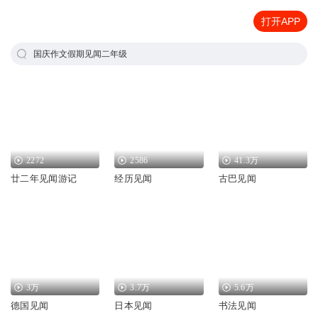
打开APP
国庆作文假期见闻二年级
2272
2586
41.3万
廿二年见闻游记
经历见闻
古巴见闻
3万
3.7万
5.6万
德国见闻
日本见闻
书法见闻