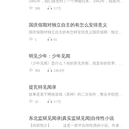
1941年，我们接受到了一个神秘任务。1942年，我成为了天朝史上最大罪名的逃兵。1943年，我被戴笠一枪打瞎了眼。……这些年，我遭遇过的离奇事件，一件比一件恐怖：鬼脸附身、怪树拔地、辛秘武器……但真正让我胆寒惊悚的，还是那捉摸不透的——阴险人心！！...
286
3.7万
国庆假期对独立自主的有怎么安排意义
国庆假期对独立自主的有怎样安排意义国庆假期：独立自主生活的“试金石”与“充电场”一自主规划：构建独立自主生活的“蓝图能力”二生活实践：夯实独立自主生活的“技能底座”三自我探索：深化独立自主生活的“精神内核”四假期意义：从“短期体验”到“...
1
61
明见少年：少年见闻
《少年见闻》是什么？你的所见所闻，就是你的世界。专为少年打造，用你听得懂的方式，讲新鲜有趣的话题。让全球发生与你有关，让你走进全世界。为什么你一定要听《少年见闻》？因为你要学习的，正在走出课本。因为你要考试的，正在走进生活。因为你生活在...
355
136.8万
提瓦特见闻录
故事是基于网络游戏《原神》的二次创作，整合并联想了游戏中很多动人心弦且碎片化的小故事，其中主题包括但不限于「世界」「神明」「人生的意义」「友情与爱情」等等……视频结合了米哈游高水平的音乐和画面，以「睡前故事」为载体献给各位玩过或没玩过《...
10
3.7万
东北监狱见闻录|真实监狱见闻|自传性小说
【内容简介】： 这是一部半自传性质的小说。作者主要是想通过记述自己三年的服刑经历，给所有游走在法律边缘的人一个警示，一遭入狱，终身悔恨。这部小说无关风花雪月，也不想博人眼球，只用戏谑的语言记录作者真实的监狱生活。【作者简介】： ...