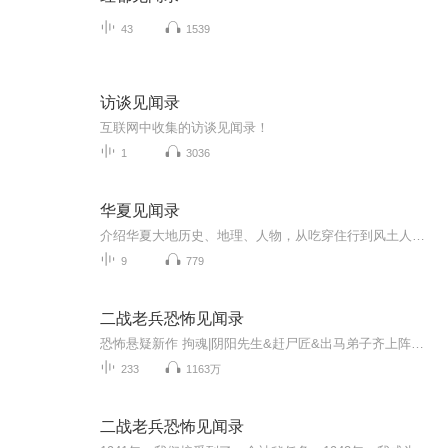
43
1539
访谈见闻录
互联网中收集的访谈见闻录！
1
3036
华夏见闻录
介绍华夏大地历史、地理、人物，从吃穿住行到风土人情等等，感受华夏文明源远流长、博大精深、震撼人心的伟大。
9
779
二战老兵恐怖见闻录
恐怖悬疑新作 拘魂|阴阳先生&赶尸匠&出马弟子齐上阵丨精品双播火热放送 点击收听
233
1163万
二战老兵恐怖见闻录