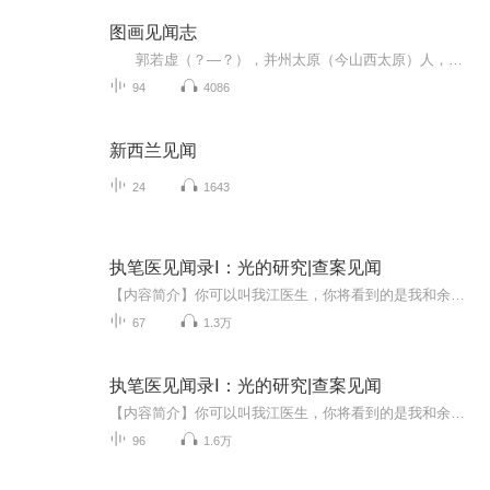
图画见闻志
郭若虚（？—？），并州太原（今山西太原）人，汉族，北宋著名的书画鉴赏家和画史评论家。出身北宋豪门士族太原郭氏。有《图画见闻志》传世。[1] 曾祖父郭守文，北宋名将，历任简州知州、翰林司事、武州团练使、右屯卫大将军、宣徽北院使等，先...
94
4086
新西兰见闻
24
1643
执笔医见闻录Ⅰ：光的研究|查案见闻
【内容简介】你可以叫我江医生，你将看到的是我和余警官的查案见闻。主要记录我们曾经遇到过的以“搏击”为引而出现的“剧场”、“斩首”、“剥皮”等等自称“光”的连环杀人犯。其实我也不清楚他们的所作所为究竟是对是错，但从法律意义上讲他们的确触犯...
67
1.3万
执笔医见闻录Ⅰ：光的研究|查案见闻
【内容简介】你可以叫我江医生，你将看到的是我和余警官的查案见闻。主要记录我们曾经遇到过的以“搏击”为引而出现的“剧场”、“斩首”、“剥皮”等等自称“光”的连环杀人犯。其实我也不清楚他们的所作所为究竟是对是错，但从法律意义上讲他们的确触犯...
96
1.6万