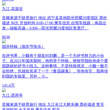
九江-花源谷
音频来源于链景旅行 地址 武宁县其他阳光照耀29度假区 票价
描述 90元 开放时间 8:00-17:00 乘车信息 自驾车线路：南昌出
发—福银高速—S306—阳光照耀29度假区售票厅。
8
638
国庆特辑（国庆节快乐）
在评书界，小魏有个朋友叫刘鹏，是一个为评书努力的小伙
子。在2021年国庆期间，他想弄个特辑，便烦劳我给他录个爱
国题材的评书小段儿。这种事情，不是特殊情况，小魏一般不
会拒绝，也就给其录了一个《鲁迅踢鬼》，等他传完，我再传
到我的专辑里。另外，小...
14
1.6万
九江-琵琶亭
音频来源于链景旅行 地址 九江长江大桥东侧 票价描述 暂无
开放时间 全天开放 乘车信息 暂无