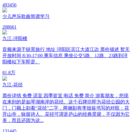
49
3456
少儿声乐歌曲简谱学习
20
8661
九江-浔阳楼
音频来源于链景旅行 地址 浔阳区滨江大道江边 票价描述 暂无
开放时间 8:30-17:00 乘车信息 乘坐公交5路、12路、23路到浔
阳楼站下车即是。
8
1.8万
九江-花径
票价详情 免费 适宜 四季皆宜 电话 免费 简介 游客朋友，您现
在来到的是如琴湖南岸的花径。这个石牌坊即为花径公园的大
门，门额上刻着“花径”二字，两侧刻有李拙翁书写的对联：花
开山寺，咏留诗人。花径可谓是庐山的经典景观，不仅因为它
美，而且还因为这...
13
1445