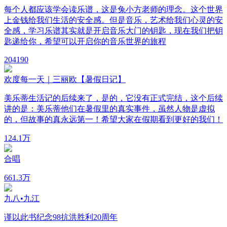
每个人都应该学会读乐谱，这是兔小方老师的理念。这个世界
上金钱给我们生活的安全感。但是音乐，艺术给我们心灵的安
全感，学习乐谱其实就是开启音乐大门的钥匙，现在我们把钥
匙递给你，希望可以开启你的音乐世界的旅程
20
4190
欢度每一天｜三丽欧【暑假日记】
美乐蒂生活记的后续来了，是的，它没有正式完结，这个后续
讲的是：美乐蒂他们在暑假里的真实事件，虽然人物是虚拟
的，但故事的真永远第一！希望大家在假期看到更好的我们！
12
4.1万
合唱
66
1.3万
九八•九江
谨以此书纪念98抗洪胜利20周年