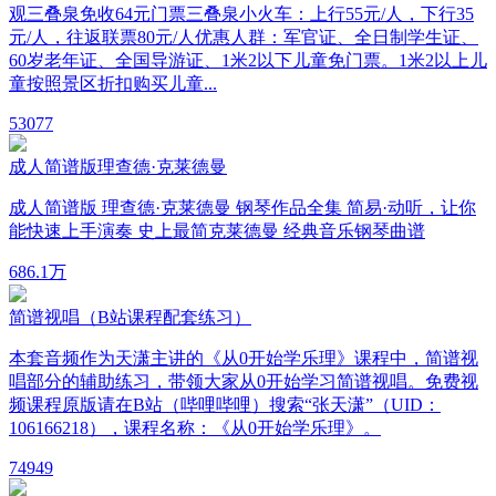
观三叠泉免收64元门票三叠泉小火车：上行55元/人，下行35
元/人，往返联票80元/人优惠人群：军官证、全日制学生证、
60岁老年证、全国导游证、1米2以下儿童免门票。1米2以上儿
童按照景区折扣购买儿童...
5
3077
成人简谱版理查德·克莱德曼
成人简谱版 理查德·克莱德曼 钢琴作品全集 简易·动听，让你
能快速上手演奏 史上最简克莱德曼 经典音乐钢琴曲谱
68
6.1万
简谱视唱（B站课程配套练习）
本套音频作为天潇主讲的《从0开始学乐理》课程中，简谱视
唱部分的辅助练习，带领大家从0开始学习简谱视唱。免费视
频课程原版请在B站（哔哩哔哩）搜索“张天潇”（UID：
106166218），课程名称：《从0开始学乐理》。
7
4949