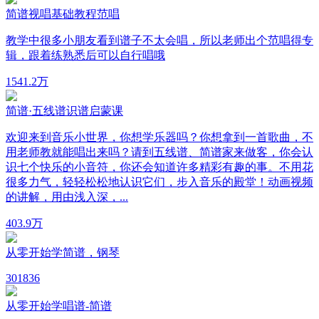
简谱视唱基础教程范唱
教学中很多小朋友看到谱子不太会唱，所以老师出个范唱得专
辑，跟着练熟悉后可以自行唱哦
154
1.2万
简谱·五线谱识谱启蒙课
欢迎来到音乐小世界，你想学乐器吗？你想拿到一首歌曲，不
用老师教就能唱出来吗？请到五线谱、简谱家来做客，你会认
识七个快乐的小音符，你还会知道许多精彩有趣的事。不用花
很多力气，轻轻松松地认识它们，步入音乐的殿堂！动画视频
的讲解，用由浅入深，...
40
3.9万
从零开始学简谱，钢琴
30
1836
从零开始学唱谱-简谱