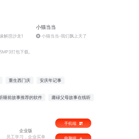
小猫当当
缘解惑沙龙1
小猫当当-我们飘上天了
MP3打包下载。
重生西门庆
安庆年记事
网游之龙神法师
庆云传奇
大庆皇太子
听睡前故事推荐的软件
庸碌父母故事在线听
故事对孩子影响
小狗在听故事的英文
手机端
企业版
员工学习，企业买单
电脑端