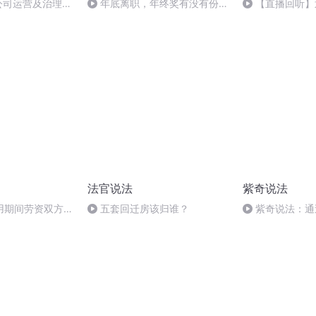
公司运营及治理
年底离职，年终奖有没有份？
【直播回听】
会决议实务
丨 “欣”说法第21期
拆迁如何维权？
法官说法
紫奇说法
用期间劳资双方的
五套回迁房该归谁？
紫奇说法：通
实际问题解读民