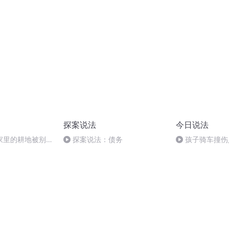
问题
被第二名“花钱劝退”：“选其他地
师解读！
方报考，给你几万块”
探案说法
今日说法
家里的耕地被别人
探案说法：债务
孩子骑车撞伤
应该怎么维权？
也得一起赔！