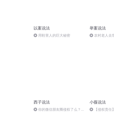
以案说法
举案说法
用鞋害人的巨大秘密
农村老人去
口，子女有权
吗？
西子说法
小薇说法
你的微信朋友圈侵权了么？律
【侵权责任