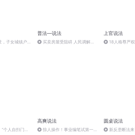
普法—说法
上官说法
世，子女城镇户
买卖房屋受阻碍 人民调解化
18人格尊严权
继承老人的责任田
纷争
高爽说法
圆桌说法
】“个人自扫门前
惊人操作！事业编笔试第一名
新反垄断法来