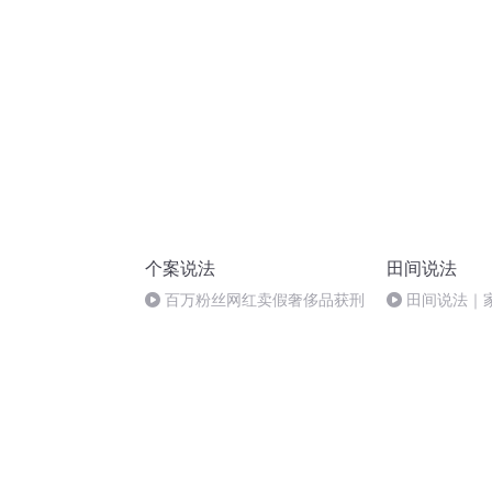
师这么说
雪”引发的法律
个案说法
田间说法
百万粉丝网红卖假奢侈品获刑
田间说法｜
非法占用了，