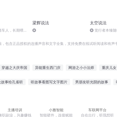
梁辉说法
太空说法
骑车人，长期喂养
觉行者本臻随
辑，包含正品授权的连播声音和文字全集，支持免费在线试听阅读和有声书
穿越之大庆帝国
异能重生西门庆
网游之小小法师
重庆儿女
网游之修真法师
普天同庆
网游之修罗法师
庆元纪年
念故事给孔雀听
听故事看图写文字图片
男朋友听光阴的故事
大庆第一恶
恋爱故事在线听
听风听不见的故事
听故事大全现代版
手机听
微笑的故事歌词
大头贝蒂故事在线听
主播培训
小雅智能
车联网平台
兼职副业，兴趣赚钱
智能硬件，连接赋能
自在出行，听我想听