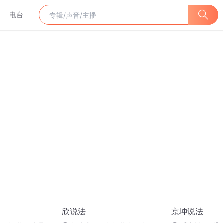
电台
欣说法
京坤说法