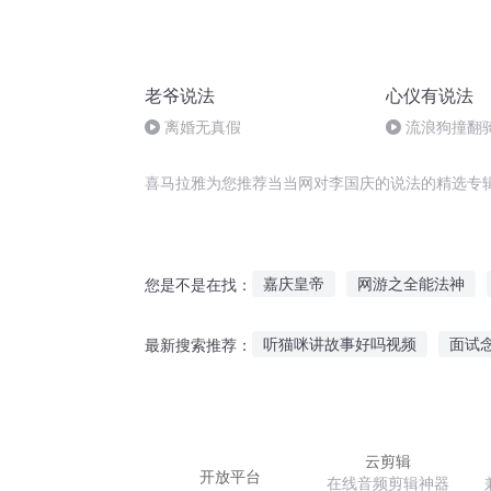
老爷说法
心仪有说法
离婚无真假
流浪狗撞翻
人被判担责
喜马拉雅为您推荐当当网对李国庆的说法的精选专
嘉庆皇帝
网游之全能法神
您是不是在找：
重生之西门庆
庆阳成长手札
听猫咪讲故事好吗视频
面试
最新搜索推荐：
一人有庆
魔法网游第一人
雨花石恐怖故事在线听
小巧
听故事90分钟催眠故事
你听
云剪辑
开放平台
在线音频剪辑神器