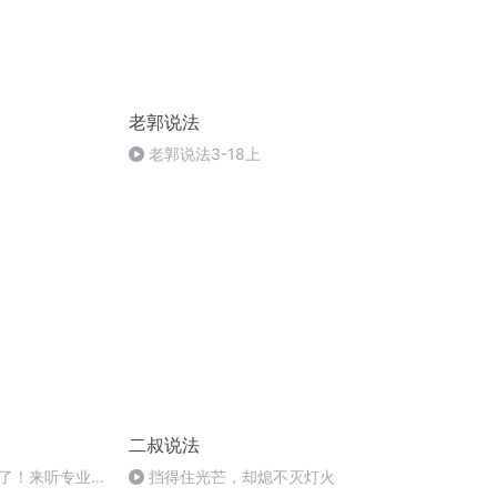
老郭说法
老郭说法3-18上
二叔说法
了！来听专业律
挡得住光芒，却熄不灭灯火