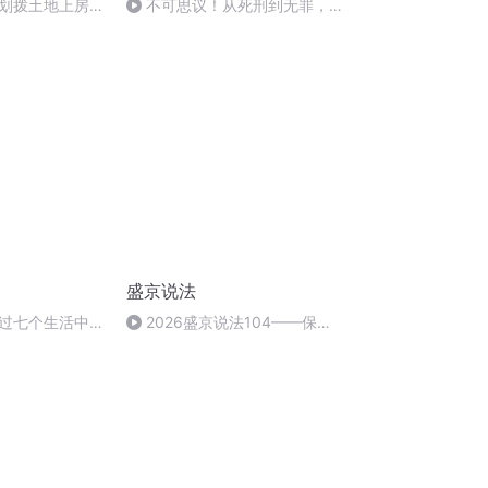
划拨土地上房屋
不可思议！从死刑到无罪，陈
某案件的巨大反转
盛京说法
过七个生活中的
2026盛京说法104——保姆
法总则
拐走幼婴三十五载， 法槌落定拐
骗罪责三年