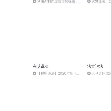
利用AI制作虚假信息视频，当
928说法：
心触犯法律！
（三）之股东
在明说法
法官说法
【在明说法】2020年新《土
劳动合同试
地管理法》实施，农村征地补偿
权利义务
迎10大变局！