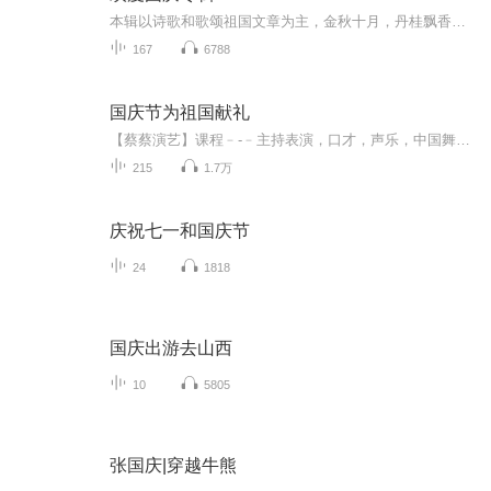
本辑以诗歌和歌颂祖国文章为主，金秋十月，丹桂飘香，在这个充满丰收喜悦的季节里，我们满怀激动和自豪，迎来了中华人民共和国76周年华诞。这不仅是一个庄重的纪念日，更是全体中华儿女共同欢庆的盛大的节日，承载着深厚的民族情感和历史意义.
167
6788
国庆节为祖国献礼
【蔡蔡演艺】课程﹣-﹣主持表演，口才，声乐，中国舞，民族舞。独特的小舞台，专业的录音棚，每一位同学都能成为优秀的小明星。独特的教学模式，轻松上课，快乐学习！知名主持人，舞蹈家，高级教师任职授课！江南总校：河沟街42号三楼 18545856430江北分校...
215
1.7万
庆祝七一和国庆节
24
1818
国庆出游去山西
10
5805
张国庆|穿越牛熊