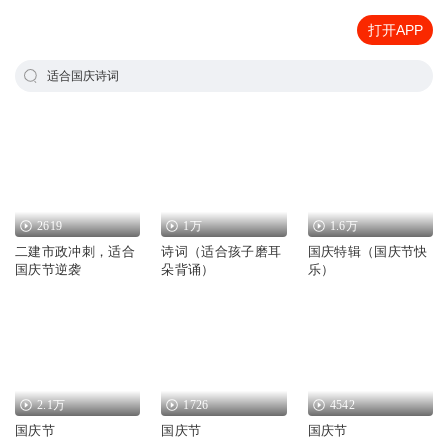
打开APP
适合国庆诗词
2619
1万
1.6万
二建市政冲刺，适合
诗词（适合孩子磨耳
国庆特辑（国庆节快
国庆节逆袭
朵背诵）
乐）
2.1万
1726
4542
国庆节
国庆节
国庆节