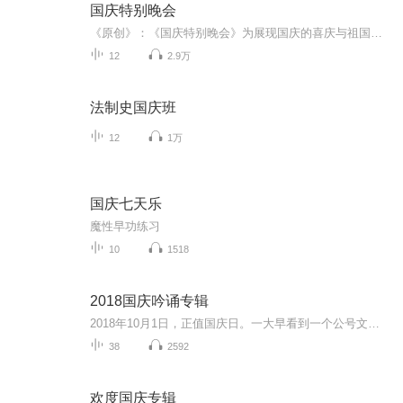
国庆特别晚会
《原创》：《国庆特别晚会》为展现国庆的喜庆与祖国的深情我将以具体的场景切入从清晨升旗的庄严到街头巷尾的欢庆到历史与当下的交融，用优美的笔触传递对祖国的热爱与自豪！用诗歌和情感美文形式，歌颂祖国的繁荣富强，祝人民幸福安康！
12
2.9万
法制史国庆班
12
1万
国庆七天乐
魔性早功练习
10
1518
2018国庆吟诵专辑
2018年10月1日，正值国庆日。一大早看到一个公号文章，正是文天祥的《己卯十月一日至燕越五日罹狴犴有感而赋》。当然，彼十一非当今的十一。不过数字的巧合还是让人感触，今天拿来读一读，体味一番历史英杰的民族情怀，恰也当时。 根据诗题来看，这组诗是写于十月一日至十月五日之间，是文天祥被俘之后所作，这些诗作不仅有凛凛正气，更也能看的到他百端交集的复杂情感。另一首于右任先生的《望大陆》，微信公号有称《望乡》，一句“山之上国之殇”荡气回肠，一并兴起拿来读了一读。仓促间多有瑕疵...
38
2592
欢度国庆专辑