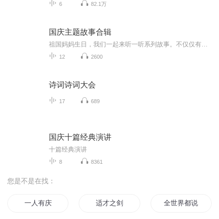
6
82.1万
国庆主题故事合辑
祖国妈妈生日，我们一起来听一听系列故事。不仅仅有《我的祖国》，还有红军故事，也有关于战争的故事，让大家体会到和平年代的不易。
12
2600
诗词诗词大会
17
689
国庆十篇经典演讲
十篇经典演讲
8
8361
您是不是在找：
一人有庆
适才之剑
全世界都说我们不