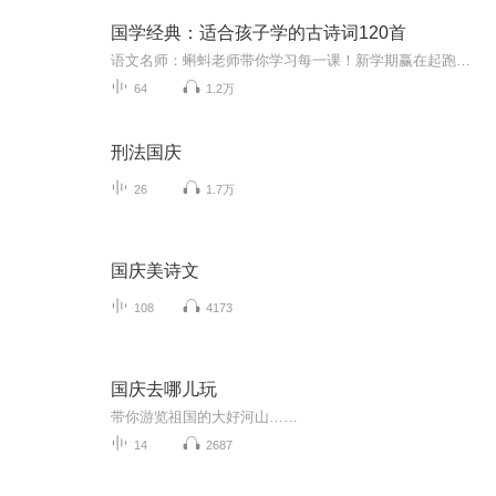
国学经典：适合孩子学的古诗词120首
语文名师：蝌蚪老师带你学习每一课！新学期赢在起跑线！！！ 1.预习部分，由蝌蚪老师帮你读通课文、学习字词、了解课文的主要内容、完成课后练习。2.复习部分，包括背诵课文、听写词语、积累好词好句、习题卡、识字卡、拼音卡等内容，帮您复习每一课的重点难点。3.拓展部分，蝌蚪老师挑选了一篇与课文内容相关的课外阅读，让你了解更多的课文拓展知识。
64
1.2万
刑法国庆
26
1.7万
国庆美诗文
108
4173
国庆去哪儿玩
带你游览祖国的大好河山……
14
2687