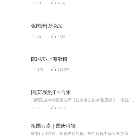
91
4.2万
张国庆|舆论战
22
4713
陈国庆-上海滑稽
149
126.8万
国庆诵读打卡合集
扫码添加声悦童星老师【造梦者文化-声悦童星】，备注“诵读打卡”报名，已添加好友的，直接发送“诵读打卡”报名，报名成功后进入社群。
7
2303
祖国万岁｜国庆特辑
家有山河锦绣，国有岁月芳华。热烈庆祝中华人民共和国成立73周年！