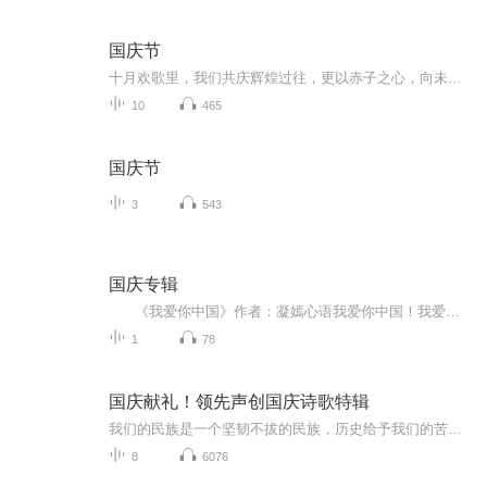
国庆节
十月欢歌里，我们共庆辉煌过往，更以赤子之心，向未来书写滚烫的誓言——这盛世，值得我们以热爱相拥。
10
465
国庆节
3
543
国庆专辑
《我爱你中国》作者：凝嫣心语我爱你中国！我爱你春天蓬勃的秧苗；我爱你秋日金黄的硕果。我爱你中国！我爱你青松气质，我爱你红梅品格！我爱你家乡的甜蔗好像乳汁滋润着我的心窝。我爱你中国，我要把最美的歌儿献给你，我的母亲我的祖国。我爱你中国，我爱...
1
78
国庆献礼！领先声创国庆诗歌特辑
我们的民族是一个坚韧不拔的民族，历史给予我们的苦难都变成了闪着金光的勋章！我们的国家是一个龙腾虎跃的国家，那条巨龙正以不可阻挡之势崛起于神奇的东方！------------------------------------------------值此祖国70周年华诞之际，领先声创以诗歌向祖国献礼！用我们的声音、用我们的热血、用我们的灵魂诵读经典爱国篇章，歌颂我们的祖国！永远繁荣富强！
8
6076