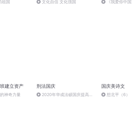
的祖国
文化自信 文化强国
《我爱你中国
班建立资产
刑法国庆
国庆美诗文
长的神奇力量
2020年华成法硕国庆提高班
想北平（6）
刑法陈 (26)