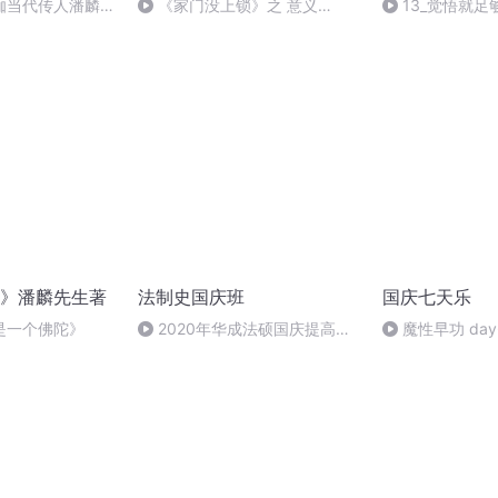
伽当代传人潘麟导
《家门没上锁》之 意义
13_觉悟就足
（四）
》潘麟先生著
法制史国庆班
国庆七天乐
是一个佛陀》
2020年华成法硕国庆提高班
魔性早功 day
法制史马志冰 (12)