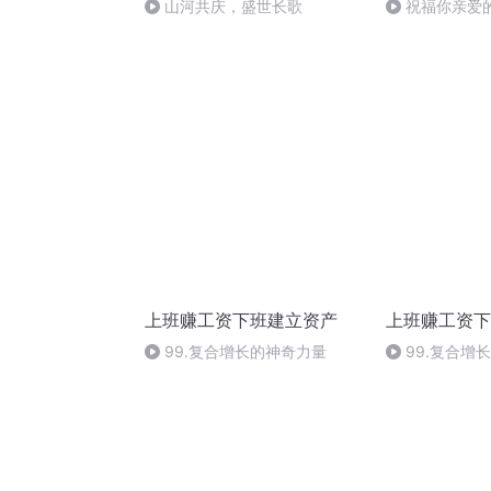
山河共庆，盛世长歌
祝福你亲爱
上班赚工资下班建立资产
上班赚工资下
99.复合增长的神奇力量
99.复合增