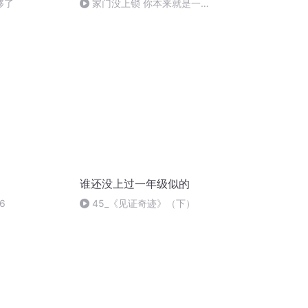
够了
家门没上锁 你本来就是一个
佛陀 全书完
谁还没上过一年级似的
6
45_《见证奇迹》（下）