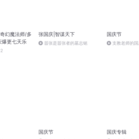
奇幻魔法师/多
张国庆|智谋天下
国庆节
庆爆更七天乐
嚣张是嚣张者的墓志铭
支教老师的国
2
国庆节
国庆专辑