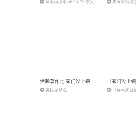
皇冠瑜伽追问生命的“夸父”
走近皇冠瑜
师2
潘麟著作之 家门没上锁
《家门没上锁
觉悟如是说
《你本来就