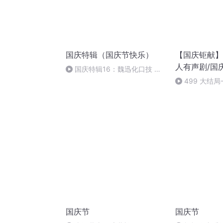
国庆特辑（国庆节快乐）
【国庆钜献】
人有声剧/国
国庆特辑16：魏迅化口技 二
胡 东方红+一般唱法和原生态
499 大结局-
国庆节
国庆节