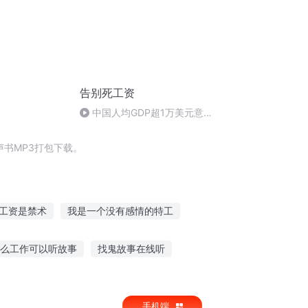
告别死工资
中国人均GDP超1万美元意味
着什么？哪些行业将兴起？
书MP3打包下载。
工资是禁术
我是一个没有感情的特工
仙
大资本家
我的小资生活
么工作可以听故事
找鬼故事在线听
的故事告诉孩子
父母听儿子讲故事有感
手机端