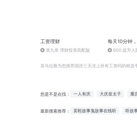
工资理财
每天10分钟
第九章 理财投资高配版
800.提升
喜马拉雅为您推荐国庆三天没上班有工资吗的精选
一人有庆
大庆皇太子
重
您是不是在找：
大明资本家
美女班的男班长
卖鞋故事鬼故事在线听
听故
最新搜索推荐：
最强天资
今天老板发工资了
烟火分手故事在线听
孩子听