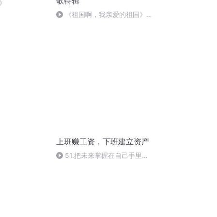
歌特辑
》
《祖国啊，我亲爱的祖国》温
婉
上班赚工资，下班建立资产
51.把未来掌握在自己手里的
钥匙