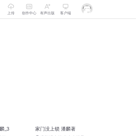
上传
创作中心
有声出版
客户端
麟_3
家门没上锁 潘麟著