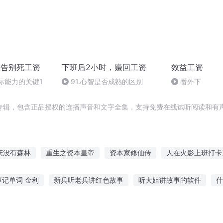
，告别死工资
下班后2小时，赚回工资
效益工资
人际能力的关键1
91.心智是否成熟的区别
番外下
专辑，包含正品授权的连播声音和文字全集，支持免费在线试听阅读和有声
庆没有森林
重生之资本皇帝
资本家修仙传
人在火影上班打卡
异界重生之大资本家系统
异世资本家
重庆儿女
资本大神
事记单词 金利
新兵听老兵讲红色故事
听大姐讲故事的软件
什
吗
穿越之大庆帝国
资本皇帝
庆云传奇
故事睡觉说说心情
酷狗听故事频道
听恐怖鬼故事连载
听老师