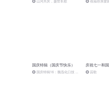
山河共庆，盛世长歌
祝福你亲爱
国庆特辑（国庆节快乐）
庆祝七一和国
国庆特辑16：魏迅化口技 二
囚歌
胡 东方红+一般唱法和原生态