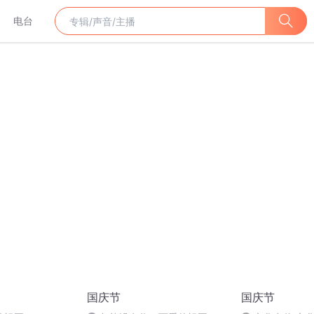
电台
国庆节
国庆节