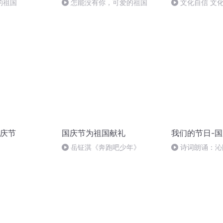
的祖国
怎能没有你，可爱的祖国
文化自信 文
庆节
国庆节为祖国献礼
我们的节日-
岳钲淇《奔跑吧少年》
诗词朗诵：沁
读者：张继军