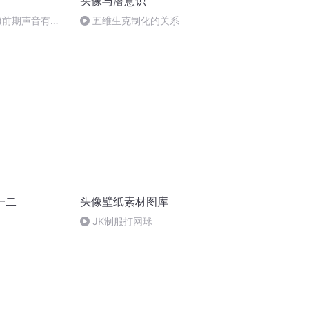
头像与潜意识
(前期声音有点
五维生克制化的关系
喜勿喷)
一二
头像壁纸素材图库
JK制服打网球