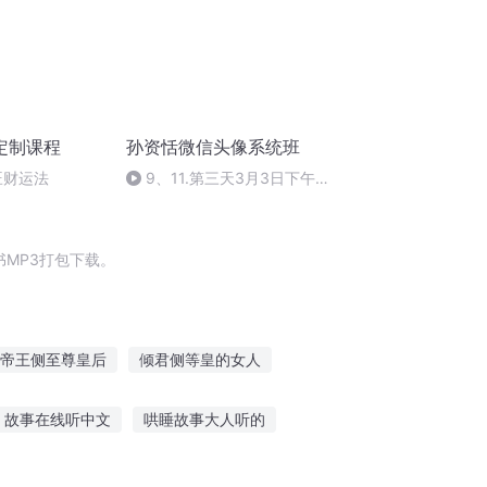
定制课程
孙资恬微信头像系统班
旺财运法
9、11.第三天3月3日下午
（2）微信头像
MP3打包下载。
帝王侧至尊皇后
倾君侧等皇的女人
子的情人节
一人有庆
穿越之侧妃
故事在线听中文
哄睡故事大人听的
听故事入睡的软件app