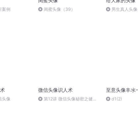
闺蜜头像
给大家的头像
析案例
闺蜜头像（39）
男生真人头像
瑕疵不要在意不
术
微信头像识人术
至意头像丰氺
信头像
第12讲 微信头像秘密之健康
d1(2)
状况