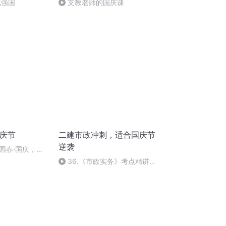
化强国
支教老师的国庆课
国庆节
二建市政冲刺，适合国庆节
逆袭
园春·国庆，朗
36.《市政实务》考点精讲第
36节课_2020926212025