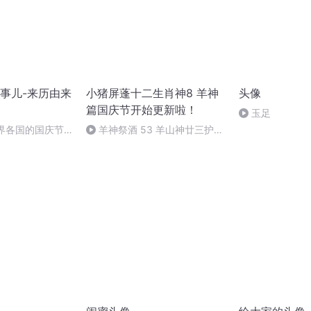
事儿-来历由来
小猪屏蓬十二生肖神8 羊神
头像
篇国庆节开始更新啦！
玉足
世界各国的国庆节-
羊神祭酒 53 羊山神廿三护祭
事儿
坛 敬天地白泽做祭酒（4）