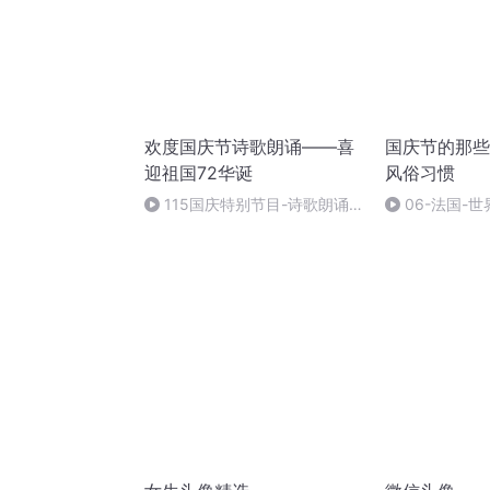
欢度国庆节诗歌朗诵——喜
国庆节的那些
迎祖国72华诞
风俗习惯
115国庆特别节目-诗歌朗诵-
06-法国-
中国梦
国庆节的那些