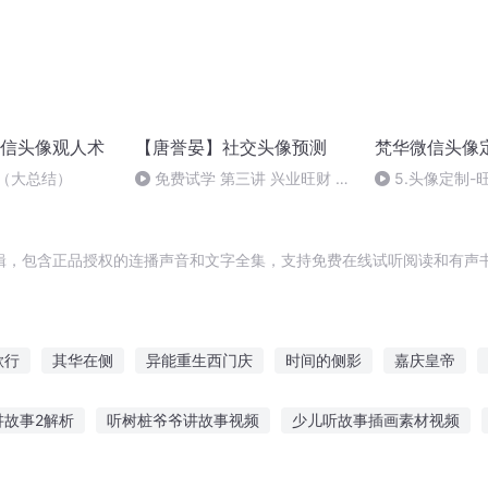
信头像观人术
【唐誉晏】社交头像预测
梵华微信头像
别（大总结）
免费试学 第三讲 兴业旺财 社
5.头像定制-
交头像 设计7步骤
辑，包含正品授权的连播声音和文字全集，支持免费在线试听阅读和有声书
歌行
其华在侧
异能重生西门庆
时间的侧影
嘉庆皇帝
里侧世界
大庆皇太子
重庆儿女
十二个情人节
快斗与青
讲故事2解析
听树桩爷爷讲故事视频
少儿听故事插画素材视频
帝国
千年情节之三生三世
故事集在线听
青雪故事鬼故事在线听
怎么评价幼儿喜欢听故事