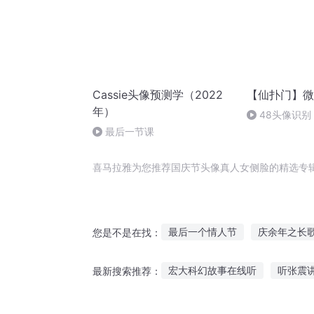
Cassie头像预测学（2022
【仙扑门】微
年）
48头像识
最后一节课
喜马拉雅为您推荐国庆节头像真人女侧脸的精选专
最后一个情人节
庆余年之长
您是不是在找：
庆云传奇
末世之魔星在侧
宏大科幻故事在线听
听张震
最新搜索推荐：
那年那月那时节
穿越之大庆
故事会民间故事大全听
恐怖