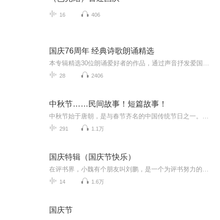
16
406
国庆76周年 经典诗歌朗诵精选
本专辑精选30位朗诵爱好者的作品，通过声音抒发爱国之情
28
2406
中秋节……民间故事！短篇故事！
中秋节始于唐朝，是与春节齐名的中国传统节日之一。中秋节自古便有祭月、赏月、拜月、吃月饼、赏桂花、饮桂花酒等习俗，为寄托思念故乡、思念亲人之情，以月之圆，兆人之团圆。流传至今，经久不息。民间故事！少儿读物！健康养生！
291
1.1万
国庆特辑（国庆节快乐）
在评书界，小魏有个朋友叫刘鹏，是一个为评书努力的小伙子。在2021年国庆期间，他想弄个特辑，便烦劳我给他录个爱国题材的评书小段儿。这种事情，不是特殊情况，小魏一般不会拒绝，也就给其录了一个《鲁迅踢鬼》，等他传完，我再传到我的专辑里。另外，小...
14
1.6万
国庆节