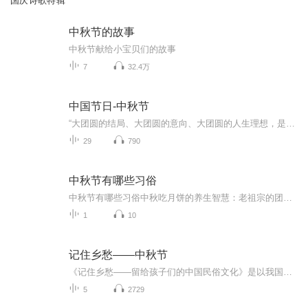
国庆诗歌特辑
中秋节的故事
中秋节献给小宝贝们的故事
7
32.4万
中国节日-中秋节
“大团圆的结局、大团圆的意向、大团圆的人生理想，是中国文化的情结……”正因为圆满的月亮，与人间情感生活有了这样密不可分的联系，我们的诗人才会发出“月是故乡明”的感慨。在一年的时序中，中秋节所在的是秋季中期，天气不冷不热，白昼与夜晚均等，...
29
790
中秋节有哪些习俗
中秋节有哪些习俗中秋吃月饼的养生智慧：老祖宗的团圆密码全藏在这张饼里 （开篇先抛个灵魂拷问）您有没有想过，为什么中秋节非得跟月饼死磕？就像现代人追剧必须配奶茶，古人赏月手里不攥块月饼就跟缺了充电宝似的浑身不自在。今天咱们就扒一扒这块油...
1
10
记住乡愁——中秋节
《记住乡愁——留给孩子们的中国民俗文化》是以我国民俗事象的精彩节点为圆心，广泛地辐射民俗生活的方方面面，资料翔实、梳理系统，具有很高的文化史料价值和现实意义，对于长期忽视生活中的优秀传统文化活态传承的倾向是一种矫正。...
5
2729