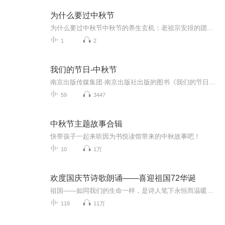
为什么要过中秋节
为什么要过中秋节中秋节的养生玄机：老祖宗安排的团圆节，暗藏多少健康密码？ 朋友，你有没有发现，中秋节就像被设置在年度日程表上的一个强制“系统更新”？平时工作群里静如死水，这天突然集体复活，连失联十年的前同事都能蹦出来发句“中秋快乐”。...
1
2
我们的节日-中秋节
南京出版传媒集团·南京出版社出版的图书《我们的节日》通过对中国节日文化和节日意义进行深度的挖掘，面向青少年群体构建独具特色的栏目内容，以此丰富春节、元宵节、清明节、端午节、七夕节、中秋节、重阳节等传统节日；六一节、教师节、国庆节等新兴节日的文化内涵和表现形式。促进青少年形成新的节日习俗，提升节日仪式感、认同感。音频作品由金陵朗读者联盟志愿者朗诵，南京音像出版社、金陵图书馆联合制作。
59
3447
中秋节主题故事合辑
快带孩子一起来听因为书悦读馆带来的中秋故事吧！
10
1万
欢度国庆节诗歌朗诵——喜迎祖国72华诞
祖国——如同我们的生命一样，是诗人笔下永恒而温暖的主题。在祖国72周年华诞来临之际，特创建这个诗歌朗诵专辑，诵读经典爱国篇章，和大家一起歌颂祖国，向国庆的献礼！祝愿伟大的祖国繁荣富强，祝愿大家国庆节快乐，度过平安快乐的黄金周假期！
116
11万