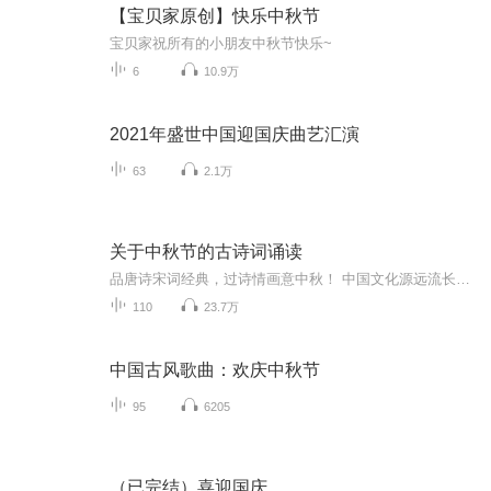
【宝贝家原创】快乐中秋节
宝贝家祝所有的小朋友中秋节快乐~
6
10.9万
2021年盛世中国迎国庆曲艺汇演
63
2.1万
关于中秋节的古诗词诵读
品唐诗宋词经典，过诗情画意中秋！ 中国文化源远流长，博大精深，诗词向来是以其阳春白雪式的唯美典雅，吸引了无数虔诚的追随者，尤其是那些集作者思想、感情、智慧、创造力于一身的千古名句，虽历经千载沧桑仍熠熠生辉，尽管在现代文明的嘈杂与喧嚣中独自...
110
23.7万
中国古风歌曲：欢庆中秋节
95
6205
（已完结）喜迎国庆