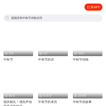
打开APP
迎国庆和中秋节诗歌仿写
319
437
1624
中秋节
中秋节的诗
中秋节特辑
6076
65.8万
29.9万
国庆献礼！领先声创
中秋节的来历
中秋节的故事