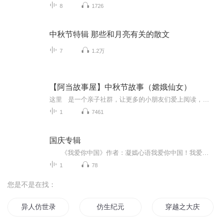
8
1726
中秋节特辑 那些和月亮有关的散文
7
1.2万
【阿当故事屋】中秋节故事（嫦娥仙女）
这里 是一个亲子社群，让更多的小朋友们爱上阅读，享受每天的亲子阅读时光！阿当妈妈 会定时发送经典儿童故事音频及育儿精华文章，阿当妈妈通过自己动听的声音来给小朋友们诵读经典绘本故事，用声音传递对孩子们生命教育的意义。 ...
1
7461
国庆专辑
《我爱你中国》作者：凝嫣心语我爱你中国！我爱你春天蓬勃的秧苗；我爱你秋日金黄的硕果。我爱你中国！我爱你青松气质，我爱你红梅品格！我爱你家乡的甜蔗好像乳汁滋润着我的心窝。我爱你中国，我要把最美的歌儿献给你，我的母亲我的祖国。我爱你中国，我爱...
1
78
您是不是在找：
异人仿世录
仿生纪元
穿越之大庆帝国