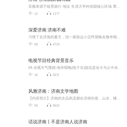
音频来源于链景旅行 地址 长清大学科技园核心区域 票价描述 暂无 开放时间 8:00-17:00 乘车信息 暂无
12
1177
深爱济南 济南不难
习惯了在济南的夏天，找一家路边小店呼朋唤友撸串喝扎啤；习惯了在一间有故事的小酒吧，听吉他手弹着心情唱着歌……济南市一个温暖的城市，泉城公园黑虎泉四里山八里桥，赵家甜沫油璇煎饼豆腐脑，一餐一饭，满满的都是爱。
69
4719
电视节目经典背景音乐
04.央视天气预报-渔舟唱晚(电子乐)据说是迄今为止中央电视台唯一没有改变过的背景音乐，《天气预报》一直使用它。《渔舟唱晚》（即天气预报背景音乐），是当年在上海颇有名气的电子琴演奏家浦琪璋根据同名民族乐曲改编演奏的。她原来是上海乐团的独奏演员,...
16
25万
风雅济南：济南文学地图
【内容简介】济南的文品风流都在济南街巷、山水、楼阁的风致中，走到一处寻常街巷，也许胡适曾经在这里寻访，途经一眼泉水，也许李清照曾经在这里惊起一滩鸥鹭。你踏过的石板路，也许曾经是文豪们谈笑着走过的地方，带着他们自信而矜持的才情。本书分“文...
56
5615
话说济南丨不是济南人说济南