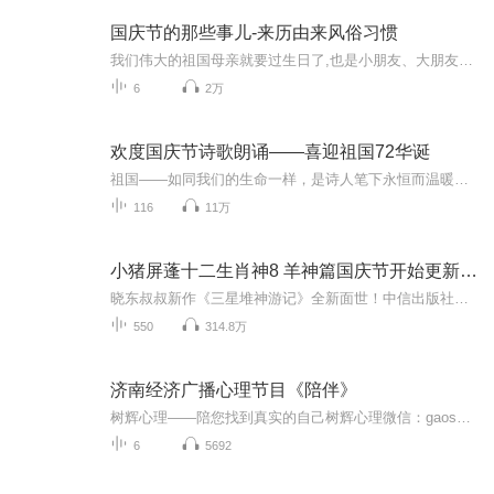
国庆节的那些事儿-来历由来风俗习惯
我们伟大的祖国母亲就要过生日了,也是小朋友、大朋友们最喜欢的“国庆小长假”或说“黄金周”还有说”国庆7天乐”的，说法真是不一而足。那么“国庆节”是怎么来的？自古以来国庆节怎么庆贺？新中国国庆节的来历，以及新中国国庆节的庆贺方式又有哪些呢？ ...
6
2万
欢度国庆节诗歌朗诵——喜迎祖国72华诞
祖国——如同我们的生命一样，是诗人笔下永恒而温暖的主题。在祖国72周年华诞来临之际，特创建这个诗歌朗诵专辑，诵读经典爱国篇章，和大家一起歌颂祖国，向国庆的献礼！祝愿伟大的祖国繁荣富强，祝愿大家国庆节快乐，度过平安快乐的黄金周假期！
116
11万
小猪屏蓬十二生肖神8 羊神篇国庆节开始更新啦！
晓东叔叔新作《三星堆神游记》全新面世！中信出版社出版！京东当当淘宝均有售！点蓝色字收听——《小猪屏蓬爆笑日记2024》《小猪屏蓬爆笑日记2》《小猪屏蓬爆笑日记1》让你笑得喘不上气！《我进故宫当富翁——小猪屏蓬故宫财商笔记》教你成为大富翁！《小...
550
314.8万
济南经济广播心理节目《陪伴》
树辉心理——陪您找到真实的自己树辉心理微信：gaoshuhui2016
6
5692