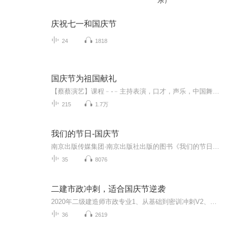
乐）
庆祝七一和国庆节
24
1818
国庆节为祖国献礼
【蔡蔡演艺】课程﹣-﹣主持表演，口才，声乐，中国舞，民族舞。独特的小舞台，专业的录音棚，每一位同学都能成为优秀的小明星。独特的教学模式，轻松上课，快乐学习！知名主持人，舞蹈家，高级教师任职授课！江南总校：河沟街42号三楼 18545856430江北分校...
215
1.7万
我们的节日-国庆节
南京出版传媒集团·南京出版社出版的图书《我们的节日》通过对中国节日文化和节日意义进行深度的挖掘，面向青少年群体构建独具特色的栏目内容，以此丰富春节、元宵节、清明节、端午节、七夕节、中秋节、重阳节等传统节日；六一节、教师节、国庆节等新兴节日的文化内涵和表现形式。促进青少年形成新的节日习俗，提升节日仪式感、认同感。音频作品由金陵朗读者联盟志愿者朗诵，南京音像出版社、金陵图书馆联合制作。
35
8076
二建市政冲刺，适合国庆节逆袭
2020年二级建造师市政专业1、从基础到密训冲刺V2、从精华课程到超压密押V3、0基础同步更新v4、持续更新到2020年考试V5、只要你跟着学让你一次稳拿证V6、渠道超压压题，超压三页纸等独家绝密压题!
36
2619