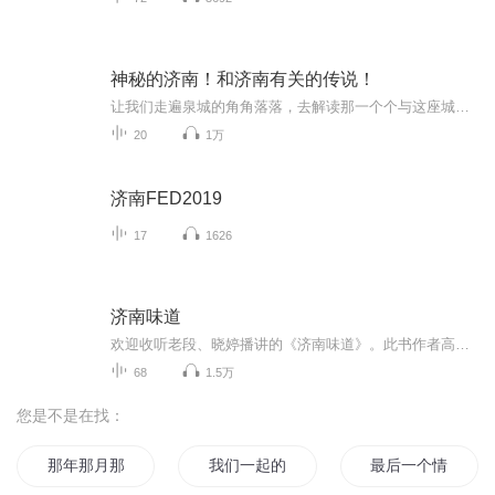
神秘的济南！和济南有关的传说！
让我们走遍泉城的角角落落，去解读那一个个与这座城市有着血脉相连的神话传说吧！
20
1万
济南FED2019
17
1626
济南味道
欢迎收听老段、晓婷播讲的《济南味道》。此书作者高维生，由济南出版社出版。 济南的美食，让我说给你听！菜中有诗意！我有美味，你有故事吗？我在济南等你！ 美食自古以来就在人类社会中扮演着不可替代的角色。我国不同地区因气候、生活习惯方面的差异，...
68
1.5万
您是不是在找：
那年那月那时节
我们一起的下一个季节
最后一个情人节