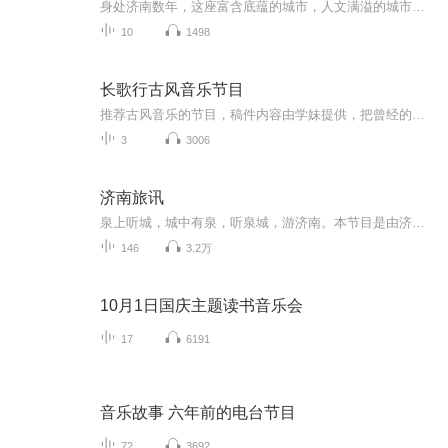
身处济南数年，这座富含底蕴的城市，人文满溢的城市，巷古泉深的城市，想象着走在芙蓉街的夜里，抚摸护城河的栏杆，吹着大明湖畔的凉风，多么美好啊，不过留给我的是，再见了！济南
10
1498
长歌行古风音乐节目
推荐古风音乐的节目，稿件内容由学妹提供，把曾经的稿子和编辑学妹们的新稿子拿来作为口条练习~
3
3006
济南旅讯
泉上听城，城中有泉，听泉城，游济南。本节目是由济南市旅发委特约播出，敬请关注。
146
3.2万
10月1日国庆主题读书音乐会
17
6191
音乐故事 六年前的电台节目
72
3692