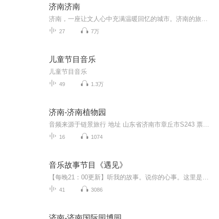
济南济南
济南，一座让文人心中充满温暖回忆的城市。济南的旅游景点除了好玩，背后还有耐人寻味的故事。专辑就通过爷爷给小孙女讲故事的形式，讲述老济南府精彩有趣的人文历史。
27
7万
儿童节目音乐
儿童节目音乐
49
1.3万
济南-济南植物园
音频来源于链景旅行 地址 山东省济南市章丘市S243 票价描述 暂无 开放时间 暂无 乘车信息 暂无
16
1074
音乐故事节目《遇见》
【每晚21：00更新】听我的故事。说你的心事。这里是贵州广播电视台故事广播茅台之声的音乐故事节目《遇见》，如果你有故事愿意和主播王喆、阳野分享的话可以私信告诉我们，加入QQ互动群397893495可以点播歌曲，也可在动静app故事广播留言板互动留言，最活跃的粉丝可获得惊喜礼物一份。你也可以在Q群@管理员实时给您发送微信粉丝群的二维码。投稿、点歌，聊天交友都可以，王喆、阳野实时在线等待着你！【收听直播方式】手机下载“阿基米德”、“蜻蜓FM”或“动静”APP在贵州故事广...
41
3086
济南-济南国际园博园